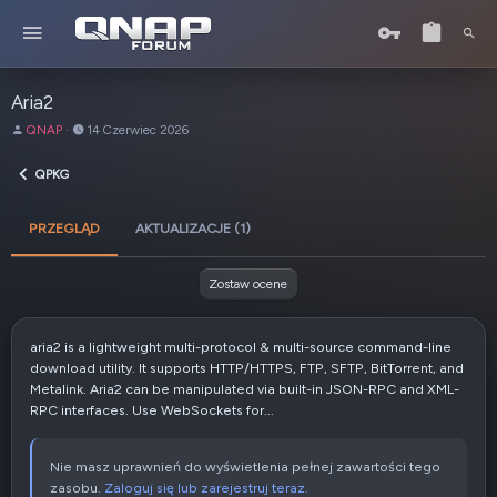
Aria2
A
D
QNAP
14 Czerwiec 2026
u
a
t
t
QPKG
o
a
r
u
PRZEGLĄD
AKTUALIZACJE (1)
t
w
o
Zostaw ocene
r
z
e
aria2 is a lightweight multi-protocol & multi-source command-line
n
download utility. It supports HTTP/HTTPS, FTP, SFTP, BitTorrent, and
i
Metalink. Aria2 can be manipulated via built-in JSON-RPC and XML-
a
RPC interfaces. Use WebSockets for...
Nie masz uprawnień do wyświetlenia pełnej zawartości tego
zasobu.
Zaloguj się lub zarejestruj teraz.