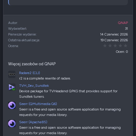
Autor
QNAP
Wyświetleń
31
Pierwsze wydanie
14 Czerwiec 2026
Ostatnia aktualizacja
19 Czerwiec 2026
0,00
Ocena
Ocen: 0
Więcej zasobów od QNAP
Radare2 (CLI)
r2 is a complete rewrite of radare.
TVH_Dev_Sundtek
Device package for TVHeadend QPKG that provides support for
Sundtek tuners.
Seerr (QMultimedia Q6)
Seerr is a free and open source software application for managing
requests for your media library.
Seerr (Apache85)
Seerr is a free and open source software application for managing
requests for your media library.