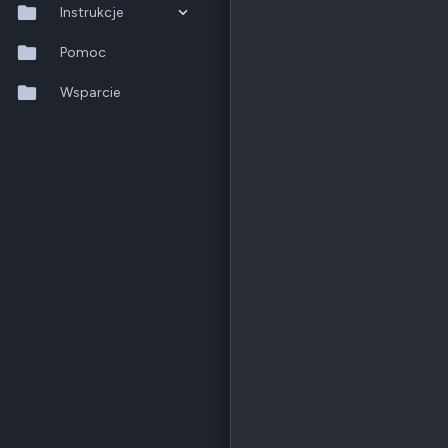
Instrukcje
QTS 5.2.x
Pomoc
QuTS hero h6.0.x
Wsparcie
QuMagie
Hybrid Backup Sync
Qfile Pro
HA Manager
QuWAN
QuRouter
QSS