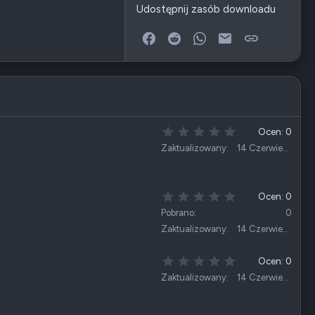
Udostępnij zasób downloadu
Facebook
Reddit
WhatsApp
E-mail
Link
0
Ocen: 0
,
Zaktualizowany
14 Czerwiec 2026
0
0
g
w
0
Ocen: 0
i
,
Pobrano
0
a
0
Zaktualizowany
14 Czerwiec 2026
z
0
d
g
k
w
0
Ocen: 0
a
i
,
Zaktualizowany
14 Czerwiec 2026
(
a
0
i
z
0
)
d
g