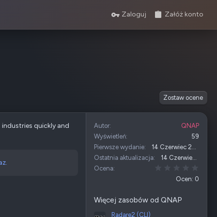
Zaloguj
Załóż konto
Zostaw ocene
industries quickly and
Autor
QNAP
Wyświetleń
59
Pierwsze wydanie
14 Czerwiec 2026
Ostatnia aktualizacja
14 Czerwiec 2026
az.
0,00 
Ocena
Ocen: 0
Więcej zasobów od QNAP
Radare2 (CLI)