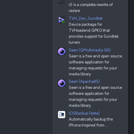
r2 is a complete rewrite of
radare.
TVH_Dev_Sundtek
Device package for
TVHeadend QPKG that
provides support for Sundtek
tuners.
Seerr (QMultimedia Q6)
Seerr is a free and open source
software application for
managing requests for your
media library.
Seerr (Apache85)
Seerr is a free and open source
software application for
managing requests for your
media library.
IOSBackup (beta)
Automatically backup the
iPhone Inspired from…