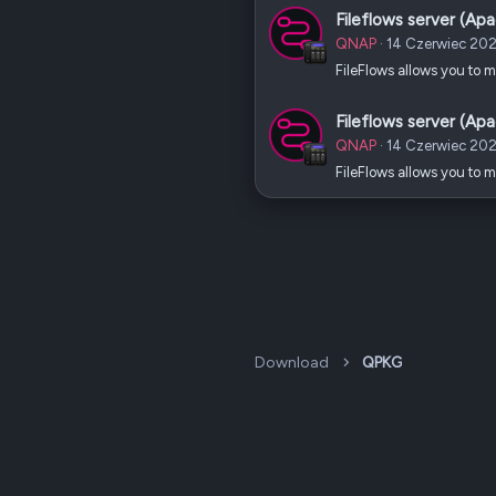
Fileflows server (Ap
QNAP
14 Czerwiec 20
FileFlows allows you to m
Fileflows server (Ap
QNAP
14 Czerwiec 20
FileFlows allows you to m
Download
QPKG
Dark v2 — Graphite
Polski (PL)
QNAP Forum Polska, QNAP Club Poland ©2008-2026