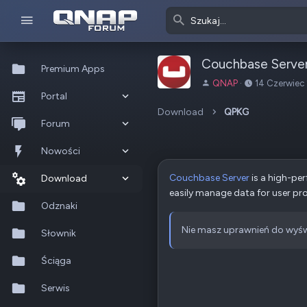
Couchbase Serve
Premium Apps
A
D
QNAP
14 Czerwiec
Portal
u
a
t
t
Download
QPKG
Co nowego?
Forum
o
a
r
u
Ostatnia aktywność
Nowe posty
Nowości
t
w
Couchbase Server
is a high-pe
Popularne
Nowe posty
Download
o
easily manage data for user pro
r
Szukaj na forum
Wszystkie posty
Szukaj zasobów
Odznaki
z
e
Nie masz uprawnień do wyśw
Nowe zasoby
Słownik
n
i
Ostatnia aktywność
Ściąga
a
Serwis