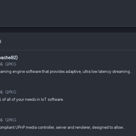
d
pache82)
26
QPKG
reaming engine software that provides adaptive, ultra low latency streaming…
26
QPKG
of all of your needs in IoT software.
26
QPKG
pliant UPnP media controller, server and renderer, designed to allow…