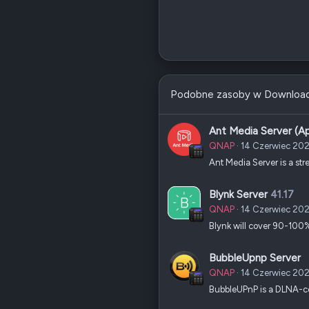
Podobne zasoby w Downloa
Ant Media Server (A
QNAP
14 Czerwiec 20
Ant Media Server is a st
Blynk Server
41.17
QNAP
14 Czerwiec 20
Blynk will cover 90-100% 
BubbleUpnp Server
QNAP
14 Czerwiec 20
BubbleUPnP is a DLNA-com