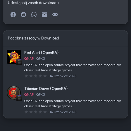
Udostępnij zasób downloadu
Facebook
Reddit
WhatsApp
E-mail
Link
Podobne zasoby w Download
Red Alert (OpenRA)
QNAP
QPKG
OpenRA is an open source project that recreates and modernizes
classic real time strategy games…
0
14 Czerwiec 2026
,
0
0
Tiberian Dawn (OpenRA)
g
w
QNAP
QPKG
i
a
OpenRA is an open source project that recreates and modernizes
z
classic real time strategy games…
d
k
0
14 Czerwiec 2026
a
,
(
0
i
0
)
g
w