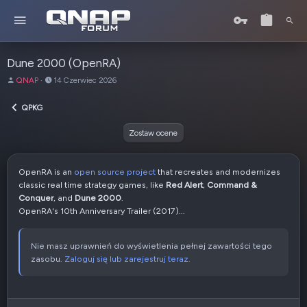
Dune 2000 (OpenRA)
A
D
QNAP
14 Czerwiec 2026
u
a
t
t
QPKG
o
a
r
u
Zostaw ocene
t
w
o
OpenRA is an
open source project
that recreates and modernizes
r
classic real time strategy games, like
Red Alert
,
Command &
z
Conquer
, and
Dune 2000
.
e
OpenRA's 10th Anniversary Trailer (2017)...
n
i
a
Nie masz uprawnień do wyświetlenia pełnej zawartości tego
zasobu.
Zaloguj się lub zarejestruj teraz.