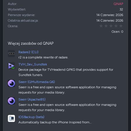
Autor
QNAP
Wyświetleń
32
Pierwsze wydanie
14 Czerwiec 2026
Ostatnia aktualizacja
14 Czerwiec 2026
0,00
Ocena
Ocen: 0
Więcej zasobów od QNAP
Radare2 (CLI)
r2 is a complete rewrite of radare.
TVH_Dev_Sundtek
Device package for TVHeadend QPKG that provides support for
Sundtek tuners.
Seerr (QMultimedia Q6)
Seerr is a free and open source software application for managing
requests for your media library.
Seerr (Apache85)
Seerr is a free and open source software application for managing
requests for your media library.
IOSBackup (beta)
Automatically backup the iPhone Inspired from…