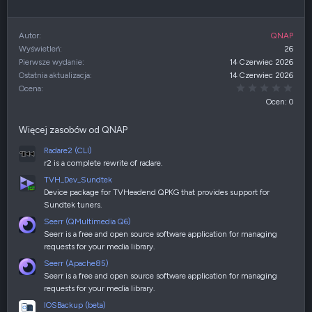
Autor
QNAP
Wyświetleń
26
Pierwsze wydanie
14 Czerwiec 2026
Ostatnia aktualizacja
14 Czerwiec 2026
0,00
Ocena
Ocen: 0
Więcej zasobów od QNAP
Radare2 (CLI)
r2 is a complete rewrite of radare.
TVH_Dev_Sundtek
Device package for TVHeadend QPKG that provides support for
Sundtek tuners.
Seerr (QMultimedia Q6)
Seerr is a free and open source software application for managing
requests for your media library.
Seerr (Apache85)
Seerr is a free and open source software application for managing
requests for your media library.
IOSBackup (beta)