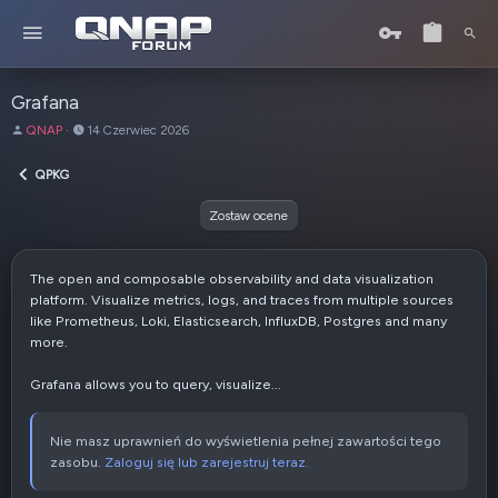
Grafana
A
D
QNAP
14 Czerwiec 2026
u
a
t
t
QPKG
o
a
r
u
Zostaw ocene
t
w
o
The open and composable observability and data visualization
r
platform. Visualize metrics, logs, and traces from multiple sources
z
like Prometheus, Loki, Elasticsearch, InfluxDB, Postgres and many
e
more.
n
i
Grafana allows you to query, visualize...
a
Nie masz uprawnień do wyświetlenia pełnej zawartości tego
zasobu.
Zaloguj się lub zarejestruj teraz.