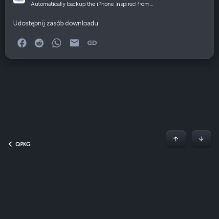
Automatically backup the iPhone Inspired from…
Udostępnij zasób downloadu
Facebook
Reddit
WhatsApp
E-mail
Link
Początek stron
Dół
QPKG
Dark v2 — Graphite
Polski (PL)
Regulamin
Polityka prywatności
Jak korzystać z forum?
R
S
S
QNAP Forum Polska, QNAP Club Poland ©2008-2026