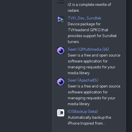
r2 is a complete rewrite of
radare.
TVH_Dev_Sundtek
Device package for
TVHeadend QPKG that
provides support for Sundtek
tuners.
Seerr (QMultimedia Q6)
Seerr is a free and open source
software application for
managing requests for your
media library.
Seerr (Apache85)
Seerr is a free and open source
software application for
managing requests for your
media library.
IOSBackup (beta)
Automatically backup the
iPhone Inspired from…