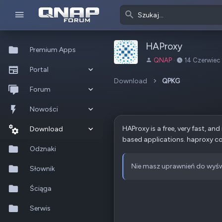
HAProxy
Premium Apps
A
D
QNAP
14 Czerwiec
Portal
u
a
t
t
Download
QPKG
Co nowego?
Forum
o
a
r
u
Ostatnia aktywność
Nowe posty
Nowości
t
w
HAProxy is a free, very fast, an
Popularne
Nowe posty
Download
o
based applications. haproxy co
r
Szukaj na forum
Wszystkie posty
Szukaj zasobów
Odznaki
z
e
Nie masz uprawnień do wyśw
Nowe zasoby
Słownik
n
i
Ostatnia aktywność
Ściąga
a
Serwis