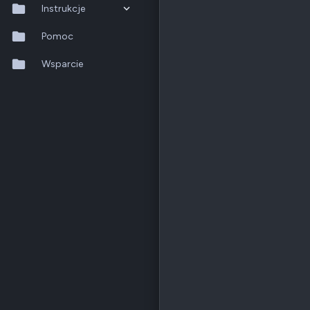
Instrukcje
QTS 5.2.x
Pomoc
QuTS hero h6.0.x
Wsparcie
QuMagie
Hybrid Backup Sync
Qfile Pro
HA Manager
QuWAN
QuRouter
QSS