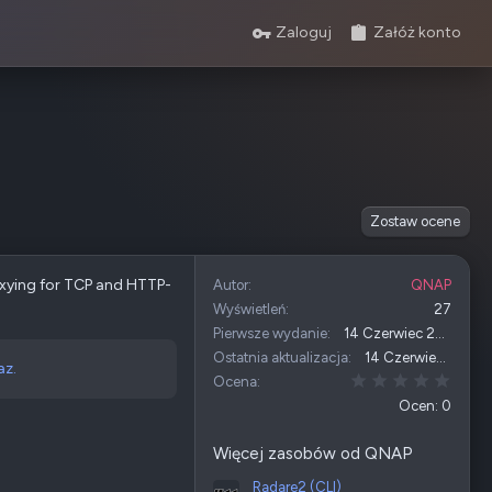
Zaloguj
Załóż konto
Zostaw ocene
proxying for TCP and HTTP-
Autor
QNAP
Wyświetleń
27
Pierwsze wydanie
14 Czerwiec 2026
Ostatnia aktualizacja
14 Czerwiec 2026
az.
0,00 
Ocena
Ocen: 0
Więcej zasobów od QNAP
Radare2 (CLI)