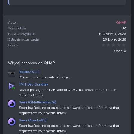
Autor
QNAP
Wyświetleń
82
Pierwsze wydanie
14 Czerwiec 2026
Ostatnia aktualizacja
25 Lipiec 2026
0,00
Ocena
Ocen: 0
Więcej zasobów od QNAP
Radare2 (CLI)
r2 is a complete rewrite of radare.
TVH_Dev_Sundtek
Device package for TVHeadend QPKG that provides support for
Sundtek tuners.
Seerr (QMultimedia Q6)
Seerr is a free and open source software application for managing
requests for your media library.
Seerr (Apache85)
Seerr is a free and open source software application for managing
requests for your media library.