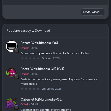
Czytaj więcej…
Podobne zasoby w Download
Bazarr (QMultimedia-Q6)
QNAP
QPKG
Bazarr is a companion application to Sonarr and Radarr.
0
5 Lipiec 2026
,
0
0
Beets (QMultimedia Q6) (CLI)
g
w
QNAP
QPKG
i
a
Beets is the media library management system for obsessive
z
music geeks.
d
k
0
28 Lipiec 2026
a
,
(
0
i
0
Cabernet (QMultimedia-Q6)
)
g
w
QNAP
QPKG
i
a
Cabernet allows control of IPTV streams.