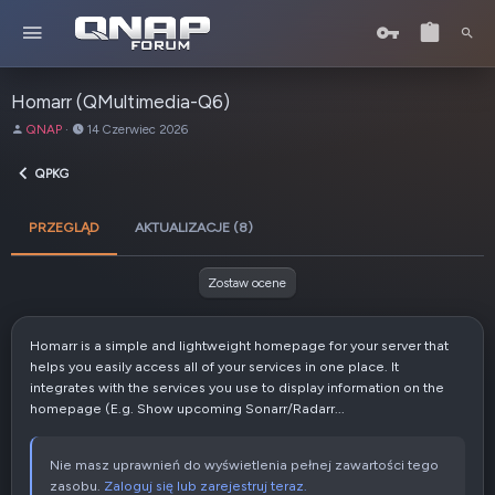
Homarr (QMultimedia-Q6)
A
D
QNAP
14 Czerwiec 2026
u
a
t
t
QPKG
o
a
r
u
PRZEGLĄD
AKTUALIZACJE (8)
t
w
o
Zostaw ocene
r
z
e
Homarr is a simple and lightweight homepage for your server that
n
helps you easily access all of your services in one place. It
i
integrates with the services you use to display information on the
a
homepage (E.g. Show upcoming Sonarr/Radarr...
Nie masz uprawnień do wyświetlenia pełnej zawartości tego
zasobu.
Zaloguj się lub zarejestruj teraz.