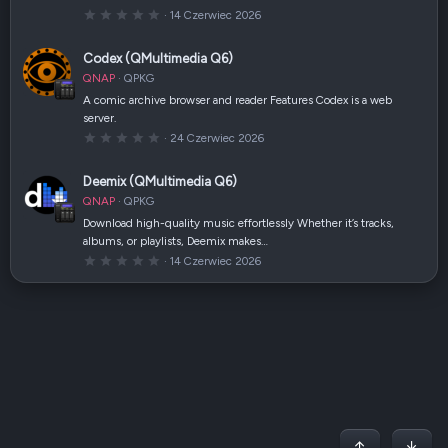
z
0
14 Czerwiec 2026
d
,
k
0
a
0
(
Codex (QMultimedia Q6)
g
i
w
)
QNAP
QPKG
i
a
A comic archive browser and reader Features Codex is a web
z
server.
d
k
0
24 Czerwiec 2026
a
,
(
0
i
0
Deemix (QMultimedia Q6)
)
g
w
QNAP
QPKG
i
a
Download high-quality music effortlessly Whether it’s tracks,
z
albums, or playlists, Deemix makes…
d
k
0
14 Czerwiec 2026
a
,
(
0
i
0
)
g
w
i
a
z
d
k
a
(
i
)