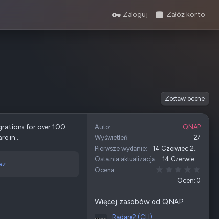
Zaloguj
Załóż konto
Zostaw ocene
egrations for over 100
Autor
QNAP
e in...
Wyświetleń
27
Pierwsze wydanie
14 Czerwiec 2026
Ostatnia aktualizacja
14 Czerwiec 2026
az.
0,00 
Ocena
Ocen: 0
Więcej zasobów od QNAP
Radare2 (CLI)