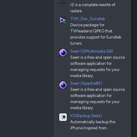
r2 is a complete rewrite of
radare.
TVH_Dev_Sundtek
Device package for
TVHeadend QPKG that
provides support for Sundtek
tuners.
Seerr (QMultimedia Q6)
Seerr is a free and open source
software application for
managing requests for your
media library.
Seerr (Apache85)
Seerr is a free and open source
software application for
managing requests for your
media library.
IOSBackup (beta)
Automatically backup the
iPhone Inspired from…