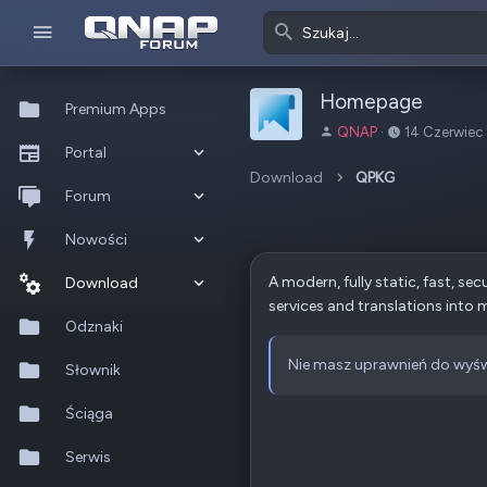
Homepage
Premium Apps
A
D
QNAP
14 Czerwiec
Portal
u
a
t
t
Download
QPKG
Co nowego?
Forum
o
a
r
u
Ostatnia aktywność
Nowe posty
Nowości
t
w
A modern, fully static, fast, se
Popularne
Nowe posty
Download
o
services and translations into mu
r
Szukaj na forum
Wszystkie posty
Szukaj zasobów
Odznaki
z
e
Nie masz uprawnień do wyśw
Nowe zasoby
Słownik
n
i
Ostatnia aktywność
Ściąga
a
Serwis