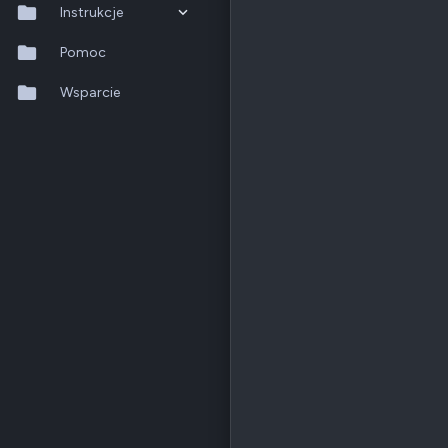
Instrukcje
QTS 5.2.x
Pomoc
QuTS hero h6.0.x
Wsparcie
QuMagie
Hybrid Backup Sync
Qfile Pro
HA Manager
QuWAN
QuRouter
QSS