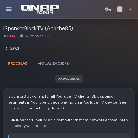
iSponsorBlockTV (Apache85)
A
D
QNAP
14 Czerwiec 2026
u
a
t
t
QPKG
o
a
r
u
PRZEGLĄD
AKTUALIZACJE (1)
t
w
o
Zostaw ocene
r
z
e
SponsorBlock client for all YouTube TV clients. Skip sponsor
n
segments in YouTube videos playing on a YouTube TV device (see
i
below for compatibility details).
a
Run iSponsorBlockTV on a computer that has network access. Auto
discovery will require...