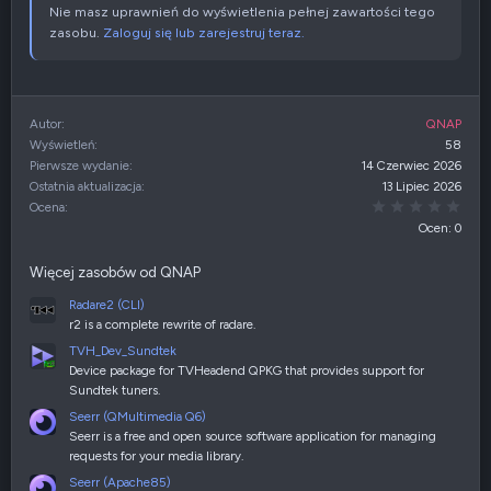
Nie masz uprawnień do wyświetlenia pełnej zawartości tego
zasobu.
Zaloguj się lub zarejestruj teraz.
Autor
QNAP
Wyświetleń
58
Pierwsze wydanie
14 Czerwiec 2026
Ostatnia aktualizacja
13 Lipiec 2026
0,00
Ocena
Ocen: 0
Więcej zasobów od QNAP
Radare2 (CLI)
r2 is a complete rewrite of radare.
TVH_Dev_Sundtek
Device package for TVHeadend QPKG that provides support for
Sundtek tuners.
Seerr (QMultimedia Q6)
Seerr is a free and open source software application for managing
requests for your media library.
Seerr (Apache85)