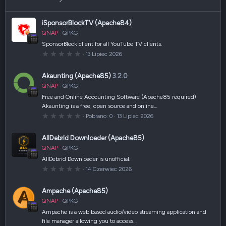
iSponsorBlockTV (Apache84)
QNAP
QPKG
SponsorBlock client for all YouTube TV clients.
0
13 Lipiec 2026
,
0
0
Akaunting (Apache85)
3.2.0
g
w
QNAP
QPKG
i
a
Free and Online Accounting Software (Apache85 required)
z
Akaunting is a free, open source and online…
d
k
0
Pobrano
0
13 Lipiec 2026
a
,
(
0
i
0
AllDebrid Downloader (Apache85)
)
g
w
QNAP
QPKG
i
a
AllDebrid Downloader is unofficial.
z
0
14 Czerwiec 2026
d
,
k
0
a
0
(
Ampache (Apache85)
g
i
w
)
QNAP
QPKG
i
a
Ampache is a web based audio/video streaming application and
z
file manager allowing you to access…
d