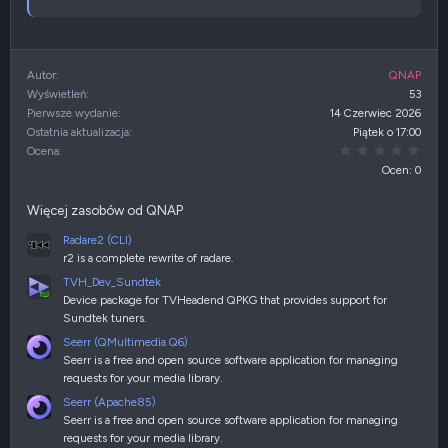
Autor
QNAP
Wyświetleń
53
Pierwsze wydanie
14 Czerwiec 2026
Ostatnia aktualizacja
Piątek o 17:00
0,00
Ocena
Ocen: 0
Więcej zasobów od QNAP
Radare2 (CLI)
r2 is a complete rewrite of radare.
TVH_Dev_Sundtek
Device package for TVHeadend QPKG that provides support for
Sundtek tuners.
Seerr (QMultimedia Q6)
Seerr is a free and open source software application for managing
requests for your media library.
Seerr (Apache85)
Seerr is a free and open source software application for managing
requests for your media library.