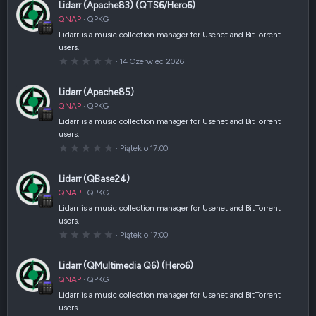
Lidarr (Apache83) (QTS6/Hero6)
QNAP
QPKG
Lidarr is a music collection manager for Usenet and BitTorrent
users.
0
14 Czerwiec 2026
,
0
0
Lidarr (Apache85)
g
w
QNAP
QPKG
i
a
Lidarr is a music collection manager for Usenet and BitTorrent
z
users.
d
k
0
Piątek o 17:00
a
,
(
0
i
0
Lidarr (QBase24)
)
g
w
QNAP
QPKG
i
a
Lidarr is a music collection manager for Usenet and BitTorrent
z
users.
d
k
0
Piątek o 17:00
a
,
(
0
i
0
Lidarr (QMultimedia Q6) (Hero6)
)
g
w
QNAP
QPKG
i
a
Lidarr is a music collection manager for Usenet and BitTorrent
z
users.
d