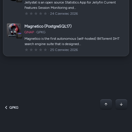
a
Jellystat is an open source Statistics App for Jellyfin Current
z
Features Session Monitoring and…
d
k
0
24 Czerwiec 2026
a
,
(
0
i
0
Magnetico (PostgreSQL17)
)
g
w
QNAP
QPKG
i
a
Magnetico is the first autonomous (self-hosted) BitTorrent DHT
z
search engine suite that is designed…
d
k
0
25 Czerwiec 2026
a
,
(
0
i
0
)
g
w
i
a
z
d
k
a
(
i
)
Początek stron
Dół
QPKG
Dark v2 — Graphite
Polski (PL)