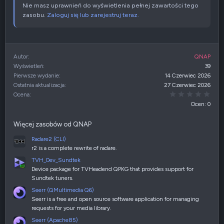
Nie masz uprawnień do wyświetlenia pełnej zawartości tego
zasobu.
Zaloguj się lub zarejestruj teraz.
Autor
QNAP
Wyświetleń
39
Pierwsze wydanie
14 Czerwiec 2026
Ostatnia aktualizacja
27 Czerwiec 2026
0,00
Ocena
Ocen: 0
Więcej zasobów od QNAP
Radare2 (CLI)
r2 is a complete rewrite of radare.
TVH_Dev_Sundtek
Device package for TVHeadend QPKG that provides support for
Sundtek tuners.
Seerr (QMultimedia Q6)
Seerr is a free and open source software application for managing
requests for your media library.
Seerr (Apache85)