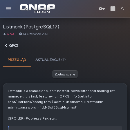
Listmonk (PostgreSQL17)
A
D
QNAP
14 Czerwiec 2026
u
a
t
t
QPKG
o
a
r
u
PRZEGLĄD
AKTUALIZACJE (1)
t
w
o
Zostaw ocene
r
z
e
listmonk is a standalone, self-hosted, newsletter and mailing list
n
manager. It is fast, feature-rich QPKG Info (set into
i
/opt/ListMonk/config.toml) admin_username = "listmonk"
a
admin_password = "LLNSgfE6cgMswmot"
[SPOILER=Pobierz / Pakiety...