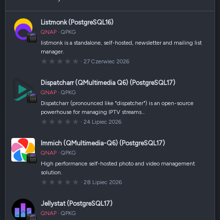
Listmonk (PostgreSQL16)
QNAP
QPKG
listmonk is a standalone, self-hosted, newsletter and mailing list
manager.
0
27 Czerwiec 2026
,
0
0
Dispatcharr (QMultimedia Q6) (PostgreSQL17)
g
w
QNAP
QPKG
i
a
Dispatcharr (pronounced like "dispatcher") is an open-source
z
powerhouse for managing IPTV streams…
d
k
0
24 Lipiec 2026
a
,
(
0
i
0
Immich (QMultimedia-Q6) (PostgreSQL17)
)
g
w
QNAP
QPKG
i
a
High performance self-hosted photo and video management
z
solution.
d
k
0
28 Lipiec 2026
a
,
(
0
i
0
Jellystat (PostgreSQL17)
)
g
w
QNAP
QPKG
i