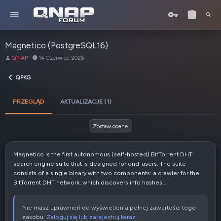
Magnetico (PostgreSQL16)
A
D
QNAP
14 Czerwiec 2026
u
a
t
t
QPKG
o
a
r
u
PRZEGLĄD
AKTUALIZACJE (1)
t
w
o
Zostaw ocene
r
z
e
Magnetico is the first autonomous (self-hosted) BitTorrent DHT
n
search engine suite that is designed for end-users. The suite
i
consists of a single binary with two components: a crawler for the
a
BitTorrent DHT network, which discovers info hashes...
Nie masz uprawnień do wyświetlenia pełnej zawartości tego
zasobu.
Zaloguj się lub zarejestruj teraz.