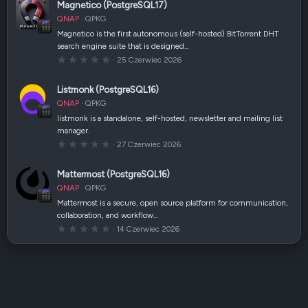
Magnetico (PostgreSQL17)
QNAP
QPKG
Magnetico is the first autonomous (self-hosted) BitTorrent DHT
search engine suite that is designed…
0
25 Czerwiec 2026
,
0
0
Listmonk (PostgreSQL16)
g
w
QNAP
QPKG
i
a
listmonk is a standalone, self-hosted, newsletter and mailing list
z
manager.
d
k
0
27 Czerwiec 2026
a
,
(
0
i
0
Mattermost (PostgreSQL16)
)
g
w
QNAP
QPKG
i
a
Mattermost is a secure, open source platform for communication,
z
collaboration, and workflow…
d
k
0
14 Czerwiec 2026
a
,
(
0
i
0
)
g
w
i
a
z
d