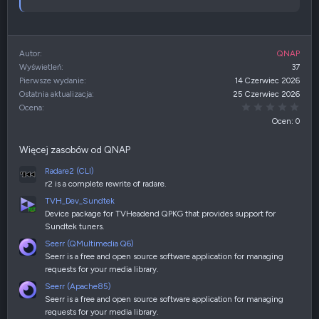
Autor
QNAP
Wyświetleń
37
Pierwsze wydanie
14 Czerwiec 2026
Ostatnia aktualizacja
25 Czerwiec 2026
0,00
Ocena
Ocen: 0
Więcej zasobów od QNAP
Radare2 (CLI)
r2 is a complete rewrite of radare.
TVH_Dev_Sundtek
Device package for TVHeadend QPKG that provides support for
Sundtek tuners.
Seerr (QMultimedia Q6)
Seerr is a free and open source software application for managing
requests for your media library.
Seerr (Apache85)
Seerr is a free and open source software application for managing
requests for your media library.