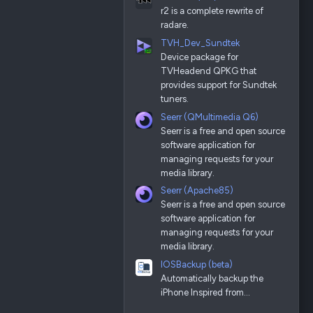
r2 is a complete rewrite of
radare.
TVH_Dev_Sundtek
Device package for
TVHeadend QPKG that
provides support for Sundtek
tuners.
Seerr (QMultimedia Q6)
Seerr is a free and open source
software application for
managing requests for your
media library.
Seerr (Apache85)
Seerr is a free and open source
software application for
managing requests for your
media library.
IOSBackup (beta)
Automatically backup the
iPhone Inspired from…