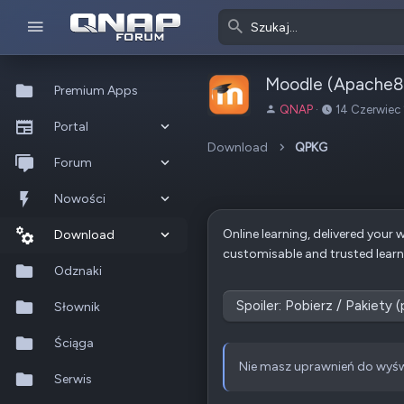
Moodle (Apache8
Premium Apps
A
D
QNAP
14 Czerwiec
Portal
u
a
t
t
Download
QPKG
Co nowego?
Forum
o
a
r
u
Ostatnia aktywność
Nowe posty
Nowości
t
w
Online learning, delivered you
Popularne
Nowe posty
Download
o
customisable and trusted lea
r
Szukaj na forum
Wszystkie posty
Szukaj zasobów
Odznaki
z
e
Spoiler:
Pobierz / Pakiety 
Nowe zasoby
Słownik
n
i
Ostatnia aktywność
Ściąga
a
Nie masz uprawnień do wyśw
Serwis