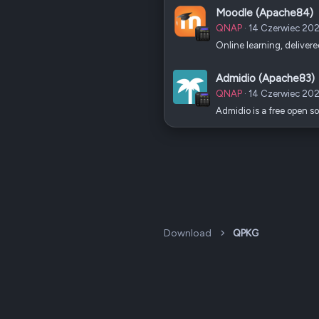
Moodle (Apache84)
QNAP
14 Czerwiec 20
Online learning, deliver
Admidio (Apache83)
QNAP
14 Czerwiec 20
Admidio is a free open s
Download
QPKG
Dark v2 — Graphite
Polski (PL)
QNAP Forum Polska, QNAP Club Poland ©2008-2026