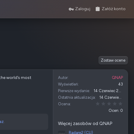
Zaloguj
Załóż konto
Zostaw ocene
 the world’s most
Autor
QNAP
Wyświetleń
43
Pierwsze wydanie
14 Czerwiec 2026
Ostatnia aktualizacja
14 Czerwiec 2026
0,00 
Ocena
Ocen: 0
az.
Więcej zasobów od QNAP
Radare2 (CLI)