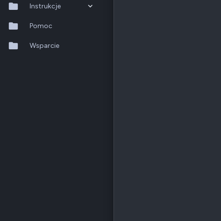
Instrukcje
QTS 5.2.x
Pomoc
QuTS hero h6.0.x
Wsparcie
QuMagie
Hybrid Backup Sync
Qfile Pro
HA Manager
QuWAN
QuRouter
QSS