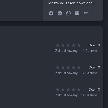
Udostępnij zasób downloadu
Facebook
Reddit
WhatsApp
E-mail
Link
0
Ocen: 0
,
Zaktualizowany
14 Czerwiec 2026
0
…
0
g
w
0
Ocen: 0
i
,
Zaktualizowany
14 Czerwiec 2026
a
0
z
…
0
d
g
k
w
0
Ocen: 0
a
i
,
Zaktualizowany
14 Czerwiec 2026
(
a
0
i
z
…
0
)
d
g