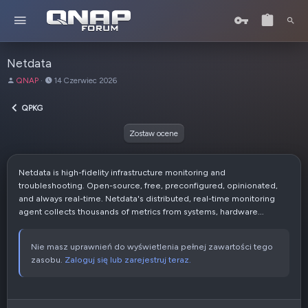
Netdata
A
D
QNAP
14 Czerwiec 2026
u
a
t
t
QPKG
o
a
r
u
Zostaw ocene
t
w
o
Netdata is high-fidelity infrastructure monitoring and
r
troubleshooting. Open-source, free, preconfigured, opinionated,
z
and always real-time. Netdata's distributed, real-time monitoring
e
agent collects thousands of metrics from systems, hardware...
n
i
a
Nie masz uprawnień do wyświetlenia pełnej zawartości tego
zasobu.
Zaloguj się lub zarejestruj teraz.