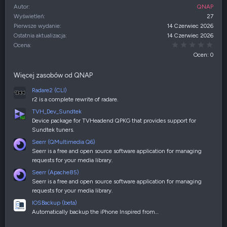
Autor
QNAP
Wyświetleń
27
Pierwsze wydanie
14 Czerwiec 2026
Ostatnia aktualizacja
14 Czerwiec 2026
0,00
Ocena
Ocen: 0
Więcej zasobów od QNAP
Radare2 (CLI)
r2 is a complete rewrite of radare.
TVH_Dev_Sundtek
Device package for TVHeadend QPKG that provides support for
Sundtek tuners.
Seerr (QMultimedia Q6)
Seerr is a free and open source software application for managing
requests for your media library.
Seerr (Apache85)
Seerr is a free and open source software application for managing
requests for your media library.
IOSBackup (beta)
Automatically backup the iPhone Inspired from…