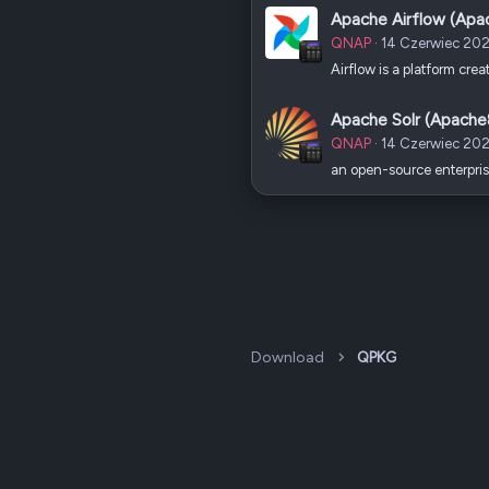
Apache Airflow (Apa
QNAP
14 Czerwiec 20
Airflow is a platform cr
Apache Solr (Apache
QNAP
14 Czerwiec 20
an open-source enterpris
Download
QPKG
Dark v2 — Graphite
Polski (PL)
QNAP Forum Polska, QNAP Club Poland ©2008-2026