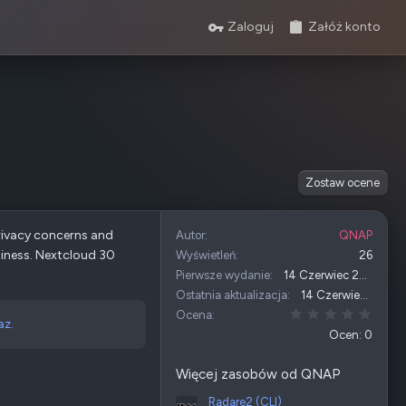
Zaloguj
Załóż konto
Zostaw ocene
rivacy concerns and
Autor
QNAP
siness. Nextcloud 30
Wyświetleń
26
Pierwsze wydanie
14 Czerwiec 2026
Ostatnia aktualizacja
14 Czerwiec 2026
0,00 
Ocena
az.
Ocen: 0
Więcej zasobów od QNAP
Radare2 (CLI)