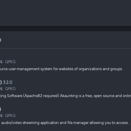
d
26
QPKG
ource user management system for websites of organizations and groups.
)
3.2.0
26
QPKG
ing Software (Apache82 required) Akaunting is a free, open source and onli
)
26
QPKG
audio/video streaming application and file manager allowing you to access…