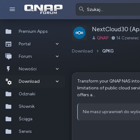
NextCloud30 (Ap
Premium Apps
A
D
QNAP
14 Czerwiec
Portal
u
a
t
t
Download
QPKG
Co nowego?
Forum
o
a
r
u
Ostatnia aktywność
Nowe posty
Nowości
t
w
Transform your QNAP NAS into 
Popularne
Nowe posty
Download
o
limitations of public cloud se
r
Szukaj na forum
Wszystkie posty
Szukaj zasobów
Odznaki
z
offers a...
e
Nowe zasoby
Słownik
n
Nie masz uprawnień do wyśw
i
Ostatnia aktywność
Ściąga
a
Serwis