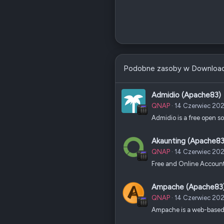
Podobne zasoby w Downloa
Admidio (Apache83)
QNAP
14 Czerwiec 20
Admidio is a free open s
Akaunting (Apache83
QNAP
14 Czerwiec 20
Free and Online Account
Ampache (Apache83
QNAP
14 Czerwiec 20
Ampache is a web-based 