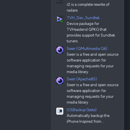
r2 is a complete rewrite of
radare.
TVH_Dev_Sundtek
Device package for
TVHeadend QPKG that
provides support for Sundtek
tuners.
Seerr (QMultimedia Q6)
Seerr is a free and open source
software application for
managing requests for your
media library.
Seerr (Apache85)
Seerr is a free and open source
software application for
managing requests for your
media library.
IOSBackup (beta)
Automatically backup the
iPhone Inspired from…