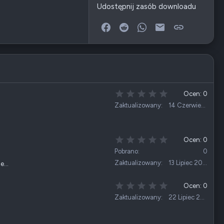
Udostępnij zasób downloadu
Facebook
Reddit
WhatsApp
E-mail
Link
0
Ocen: 0
,
Zaktualizowany
14 Czerwiec 2026
0
0
g
w
0
Ocen: 0
i
,
Pobrano
0
a
0
Zaktualizowany
13 Lipiec 2026
z
ne…
0
d
g
k
w
0
Ocen: 0
a
i
,
Zaktualizowany
22 Lipiec 2026
(
a
0
i
z
0
)
d
g