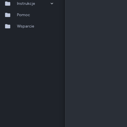
Instrukcje
QTS 5.2.x
Pomoc
QuTS hero h6.0.x
Wsparcie
QuMagie
Hybrid Backup Sync
Qfile Pro
HA Manager
QuWAN
QuRouter
QSS