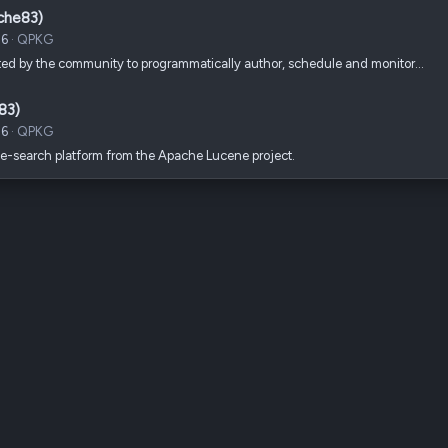
che83)
26
QPKG
eated by the community to programmatically author, schedule and monitor…
83)
26
QPKG
e-search platform from the Apache Lucene project.