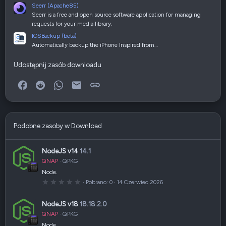
Seerr (Apache85)
Seerr is a free and open source software application for managing
requests for your media library.
IOSBackup (beta)
Automatically backup the iPhone Inspired from…
Udostępnij zasób downloadu
Facebook
Reddit
WhatsApp
E-mail
Link
Podobne zasoby w Download
NodeJS v14
14.1
QNAP
QPKG
Node.
0
Pobrano
0
14 Czerwiec 2026
,
0
0
NodeJS v18
18.18.2.0
g
w
QNAP
QPKG
i
a
Node.