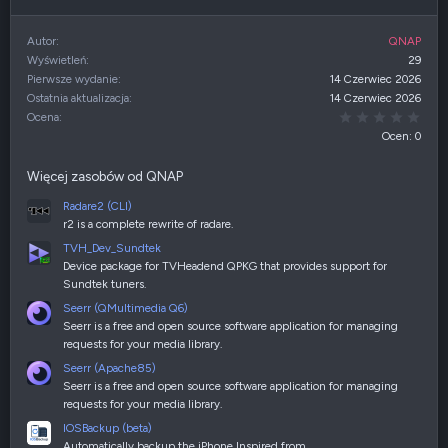
Autor
QNAP
Wyświetleń
29
Pierwsze wydanie
14 Czerwiec 2026
Ostatnia aktualizacja
14 Czerwiec 2026
0,00
Ocena
Ocen: 0
Więcej zasobów od QNAP
Radare2 (CLI)
r2 is a complete rewrite of radare.
TVH_Dev_Sundtek
Device package for TVHeadend QPKG that provides support for
Sundtek tuners.
Seerr (QMultimedia Q6)
Seerr is a free and open source software application for managing
requests for your media library.
Seerr (Apache85)
Seerr is a free and open source software application for managing
requests for your media library.
IOSBackup (beta)
Automatically backup the iPhone Inspired from…