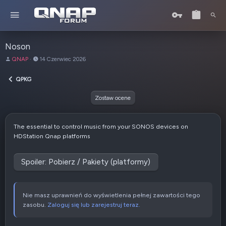
Noson
A
D
QNAP
14 Czerwiec 2026
u
a
t
t
QPKG
o
a
r
u
Zostaw ocene
t
w
o
The essential to control music from your SONOS devices on
r
HDStation Qnap platforms
z
e
n
Spoiler:
Pobierz / Pakiety (platformy)
i
a
Nie masz uprawnień do wyświetlenia pełnej zawartości tego
zasobu.
Zaloguj się lub zarejestruj teraz.