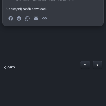
Udostępnij zasób downloadu
Facebook
Reddit
WhatsApp
E-mail
Link
Początek stron
Dół
QPKG
Dark v2 — Graphite
Polski (PL)
Regulamin
Polityka prywatności
Jak korzystać z forum?
R
S
S
QNAP Forum Polska, QNAP Club Poland ©2008-2026