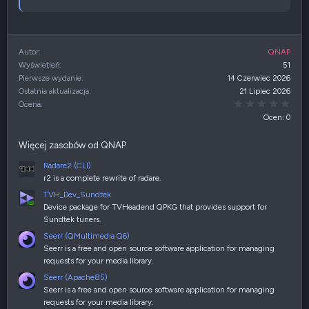
Autor
QNAP
Wyświetleń
51
Pierwsze wydanie
14 Czerwiec 2026
Ostatnia aktualizacja
21 Lipiec 2026
0,00
Ocena
Ocen: 0
Więcej zasobów od QNAP
Radare2 (CLI)
r2 is a complete rewrite of radare.
TVH_Dev_Sundtek
Device package for TVHeadend QPKG that provides support for
Sundtek tuners.
Seerr (QMultimedia Q6)
Seerr is a free and open source software application for managing
requests for your media library.
Seerr (Apache85)
Seerr is a free and open source software application for managing
requests for your media library.