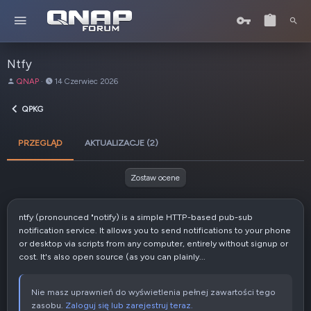
Ntfy
A
D
QNAP
14 Czerwiec 2026
u
a
t
t
QPKG
o
a
r
u
PRZEGLĄD
AKTUALIZACJE (2)
t
w
o
Zostaw ocene
r
z
e
ntfy (pronounced "notify) is a simple HTTP-based pub-sub
n
notification service. It allows you to send notifications to your phone
i
or desktop via scripts from any computer, entirely without signup or
a
cost. It's also open source (as you can plainly...
Nie masz uprawnień do wyświetlenia pełnej zawartości tego
zasobu.
Zaloguj się lub zarejestruj teraz.