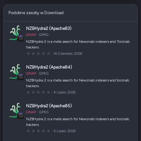
Podobne zasoby w Download
NZBHydra2 (Apache83)
QNAP
QPKG
NZBHydra 2 is a meta search for Newznab indexers and Torznab
trackers.
0
14 Czerwiec 2026
,
0
0
NZBHydra2 (Apache84)
g
w
QNAP
QPKG
i
a
NZBHydra 2 is a meta search for Newznab indexers and torznab
z
trackers.
d
k
0
4 Lipiec 2026
a
,
(
0
i
0
NZBHydra2 (Apache85)
)
g
w
QNAP
QPKG
i
a
NZBHydra 2 is a meta search for Newznab indexers and torznab
z
trackers.
d
k
0
4 Lipiec 2026
a
,
(
0
i