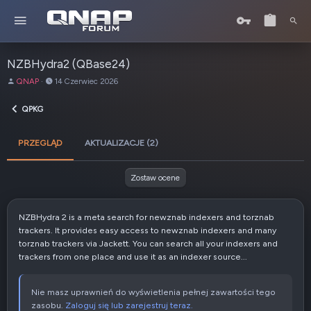
NZBHydra2 (QBase24)
A
D
QNAP
14 Czerwiec 2026
u
a
t
t
QPKG
o
a
r
u
PRZEGLĄD
AKTUALIZACJE (2)
t
w
o
Zostaw ocene
r
z
e
NZBHydra 2 is a meta search for newznab indexers and torznab
n
trackers. It provides easy access to newznab indexers and many
i
torznab trackers via Jackett. You can search all your indexers and
a
trackers from one place and use it as an indexer source...
Nie masz uprawnień do wyświetlenia pełnej zawartości tego
zasobu.
Zaloguj się lub zarejestruj teraz.