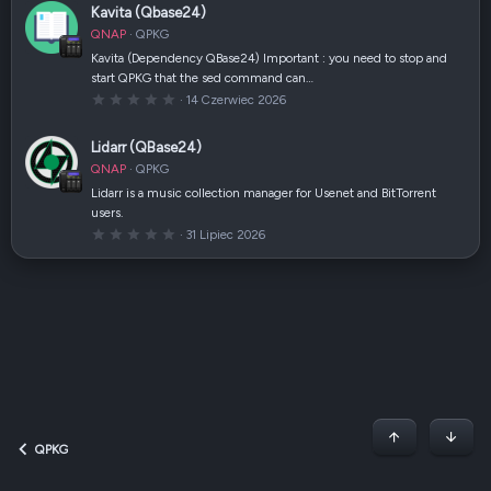
0
Kavita (Qbase24)
)
g
w
QNAP
QPKG
i
a
Kavita (Dependency QBase24) Important : you need to stop and
z
start QPKG that the sed command can…
d
k
0
14 Czerwiec 2026
a
,
(
0
i
0
Lidarr (QBase24)
)
g
w
QNAP
QPKG
i
a
Lidarr is a music collection manager for Usenet and BitTorrent
z
users.
d
k
0
31 Lipiec 2026
a
,
(
0
i
0
)
g
w
i
a
z
d
k
a
(
i
)
Początek stron
Dół
QPKG