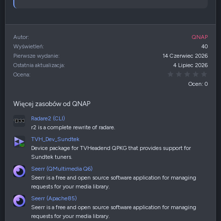
Autor
QNAP
Wyświetleń
40
Pierwsze wydanie
14 Czerwiec 2026
Ostatnia aktualizacja
4 Lipiec 2026
0,00
Ocena
Ocen: 0
Więcej zasobów od QNAP
Radare2 (CLI)
r2 is a complete rewrite of radare.
TVH_Dev_Sundtek
Device package for TVHeadend QPKG that provides support for
Sundtek tuners.
Seerr (QMultimedia Q6)
Seerr is a free and open source software application for managing
requests for your media library.
Seerr (Apache85)
Seerr is a free and open source software application for managing
requests for your media library.