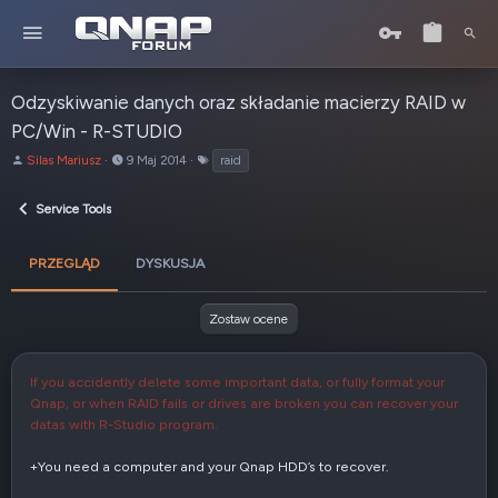
Odzyskiwanie danych oraz składanie macierzy RAID w
PC/Win - R-STUDIO
A
D
T
Silas Mariusz
9 Maj 2014
raid
u
a
a
t
t
g
Service Tools
o
a
i
r
u
t
PRZEGLĄD
DYSKUSJA
w
o
r
Zostaw ocene
z
e
n
If you accidently delete some important data, or fully format your
i
Qnap, or when RAID fails or drives are broken you can recover your
a
datas with R-Studio program.
+You need a computer and your Qnap HDD’s to recover.