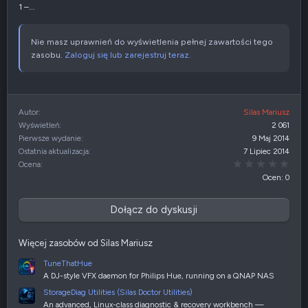
1 –...
Nie masz uprawnień do wyświetlenia pełnej zawartości tego
zasobu.
Zaloguj się lub zarejestruj teraz.
Autor
Silas Mariusz
Wyświetleń
2 061
Pierwsze wydanie
9 Maj 2014
Ostatnia aktualizacja
7 Lipiec 2014
0,00
Ocena
Ocen: 0
Dołącz do dyskusji
Więcej zasobów od Silas Mariusz
TuneThatHue
A DJ-style VFX daemon for Philips Hue, running on a QNAP NAS
StorageDiag Utilities (Silas Doctor Utilities)
An advanced, Linux-class diagnostic & recovery workbench —