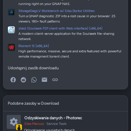
running right on your QNAP NAS.
StorageDiagLV Workbench w/ Silas Doctor Utilities
Turn a QNAP diagnostic ZIP into a root cause in your browser: 25
viewers, 180+ fault patterns.
slskd (Soulseek P2P client with Web interface) [x86_64]
A modern client-server application for the Soulseek file-sharing
network.
Rtorrent 15 [x86_64]
High performance, massive, secure and extra featured with powerful
remote managment torrent client.
Udostępnij zasób downloadu
Facebook
Reddit
WhatsApp
E-mail
Link
Podobne zasoby w Download
Odzyskiwanie danych - Photorec
Silas Mariusz
Service Tools
Odzyskiwanie usuniętych danych