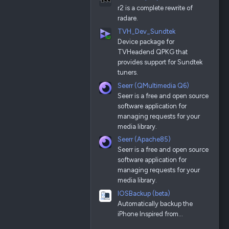
r2 is a complete rewrite of
radare.
TVH_Dev_Sundtek
Device package for
TVHeadend QPKG that
provides support for Sundtek
tuners.
Seerr (QMultimedia Q6)
Seerr is a free and open source
software application for
managing requests for your
media library.
Seerr (Apache85)
Seerr is a free and open source
software application for
managing requests for your
media library.
IOSBackup (beta)
Automatically backup the
iPhone Inspired from…