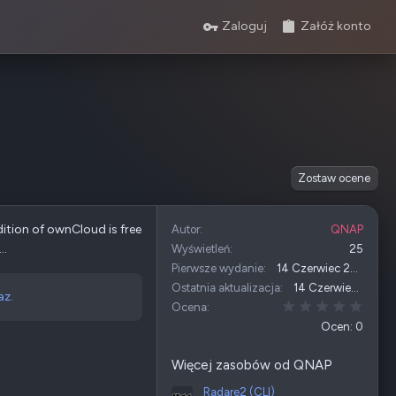
Zaloguj
Załóż konto
Zostaw ocene
dition of ownCloud is free
Autor
QNAP
..
Wyświetleń
25
Pierwsze wydanie
14 Czerwiec 2026
Ostatnia aktualizacja
14 Czerwiec 2026
az.
0,00 
Ocena
Ocen: 0
Więcej zasobów od QNAP
Radare2 (CLI)