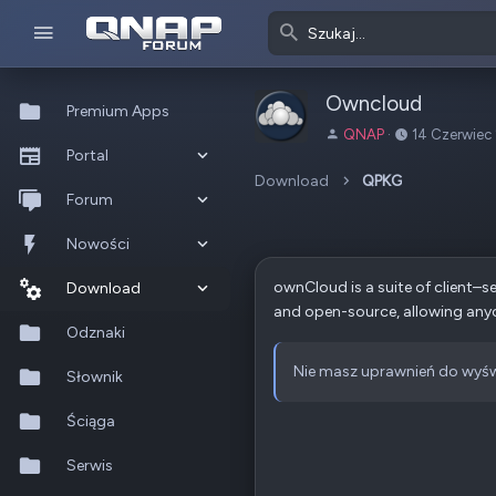
Owncloud
Premium Apps
A
D
QNAP
14 Czerwiec
Portal
u
a
t
t
Download
QPKG
Co nowego?
Forum
o
a
r
u
Ostatnia aktywność
Nowe posty
Nowości
t
w
ownCloud is a suite of client–se
Popularne
Nowe posty
Download
o
and open-source, allowing anyon
r
Szukaj na forum
Wszystkie posty
Szukaj zasobów
Odznaki
z
e
Nie masz uprawnień do wyśw
Nowe zasoby
Słownik
n
i
Ostatnia aktywność
Ściąga
a
Serwis