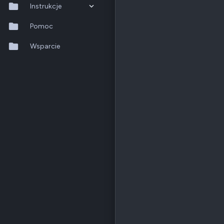
Instrukcje
QTS 5.2.x
Pomoc
QuTS hero h6.0.x
Wsparcie
QuMagie
Hybrid Backup Sync
Qfile Pro
HA Manager
QuWAN
QuRouter
QSS