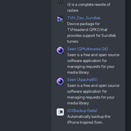
r2 is a complete rewrite of
radare.
TVH_Dev_Sundtek
Device package for
TVHeadend QPKG that
provides support for Sundtek
tuners.
Seerr (QMultimedia Q6)
Seerr is a free and open source
software application for
managing requests for your
media library.
Seerr (Apache85)
Seerr is a free and open source
software application for
managing requests for your
media library.
IOSBackup (beta)
Automatically backup the
iPhone Inspired from…