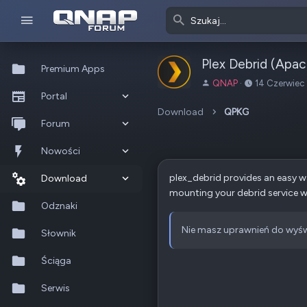
Plex Debrid (Apa
Premium Apps
A
D
QNAP
14 Czerwiec
Portal
u
a
t
t
Download
QPKG
Co nowego?
Forum
o
a
r
u
Ostatnia aktywność
Nowe posty
Nowości
t
w
plex_debrid provides an easy w
Popularne
Nowe posty
Download
o
mounting your debrid service wit
r
Szukaj na forum
Wszystkie posty
Szukaj zasobów
Odznaki
z
e
Nie masz uprawnień do wyśw
Nowe zasoby
Słownik
n
i
Ostatnia aktywność
Ściąga
a
Serwis