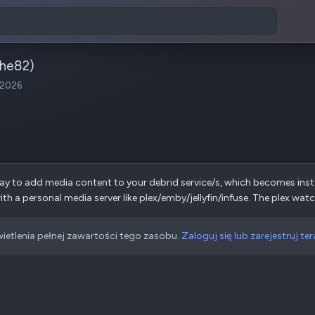
che82)
 2026
ay to add media content to your debrid service/s, which becomes ins
h a personal media server like plex/emby/jellyfin/infuse. The plex watchl
ietlenia pełnej zawartości tego zasobu.
Zaloguj się lub zarejestruj ter