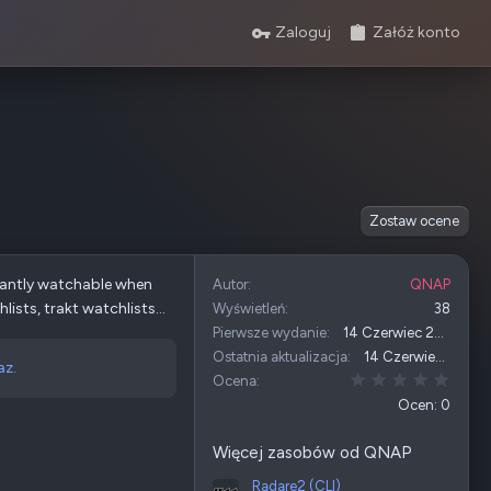
Zaloguj
Załóż konto
Zostaw ocene
tantly watchable when
Autor
QNAP
ists, trakt watchlists...
Wyświetleń
38
Pierwsze wydanie
14 Czerwiec 2026
Ostatnia aktualizacja
14 Czerwiec 2026
az.
0,00 
Ocena
Ocen: 0
Więcej zasobów od QNAP
Radare2 (CLI)