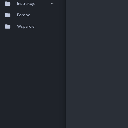
Instrukcje
QTS 5.2.x
Pomoc
QuTS hero h6.0.x
Wsparcie
QuMagie
Hybrid Backup Sync
Qfile Pro
HA Manager
QuWAN
QuRouter
QSS