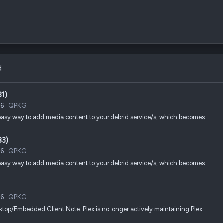
d
81)
26
QPKG
easy way to add media content to your debrid service/s, which becomes…
83)
26
QPKG
easy way to add media content to your debrid service/s, which becomes…
26
QPKG
ktop/Embedded Client Note: Plex is no longer actively maintaining Plex…