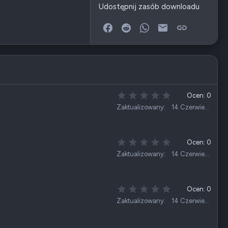
Udostępnij zasób downloadu
Facebook
Reddit
WhatsApp
E-mail
Link
0
Ocen: 0
,
Zaktualizowany
14 Czerwiec 2026
0
0
g
w
0
Ocen: 0
i
,
Zaktualizowany
14 Czerwiec 2026
a
0
z
0
d
g
k
w
0
Ocen: 0
a
i
,
Zaktualizowany
14 Czerwiec 2026
(
a
0
i
z
0
)
d
g