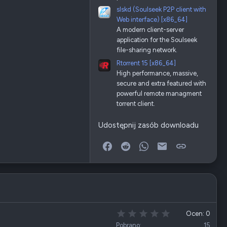
slskd (Soulseek P2P client with
Web interface) [x86_64]
A modern client-server
application for the Soulseek
file-sharing network.
Rtorrent 15 [x86_64]
High performance, massive,
secure and extra featured with
powerful remote managment
torrent client.
Udostępnij zasób downloadu
Facebook
Reddit
WhatsApp
E-mail
Link
0
Ocen: 0
,
Pobrano
15