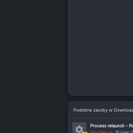
Podobne zasoby w Downloa
Process relaunch - 
Silas Mariusz
19 Lipiec 