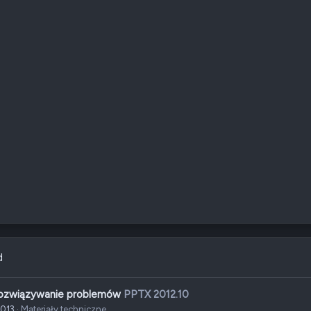
d
Rozwiązywanie problemów
PPTX 2012.10
2013
Materiały techniczne