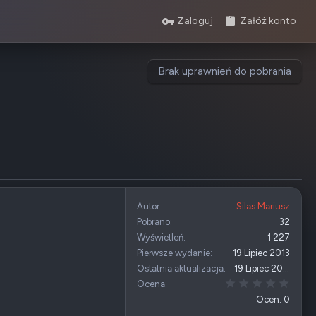
Zaloguj
Załóż konto
Brak uprawnień do pobrania
Autor
Silas Mariusz
Pobrano
32
Wyświetleń
1 227
Pierwsze wydanie
19 Lipiec 2013
Ostatnia aktualizacja
19 Lipiec 2013
0,00 
Ocena
Ocen: 0