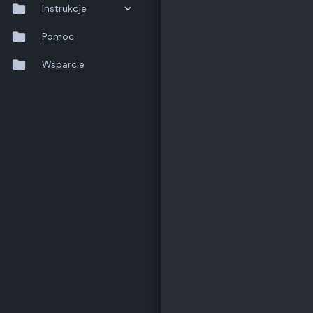
Instrukcje
QTS 5.2.x
Pomoc
QuTS hero h6.0.x
Wsparcie
QuMagie
Hybrid Backup Sync
Qfile Pro
HA Manager
QuWAN
QuRouter
QSS