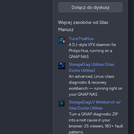
Dołącz do dyskusji
Więcej zasobów od Silas
Mariusz
TuneThatHue
A DJ-style VFX daemon for
Philips Hue, running on a
QNAP NAS
StorageDiag Utilities (Silas
Doctor Utilities)
An advanced, Linux-class
diagnostic & recovery
workbench — running right on
your QNAP NAS.
StorageDiagLV Workbench w/
Silas Doctor Utilities
Turn a QNAP diagnostic ZIP
into a root cause in your
browser: 25 viewers, 180+ fault
patterns.