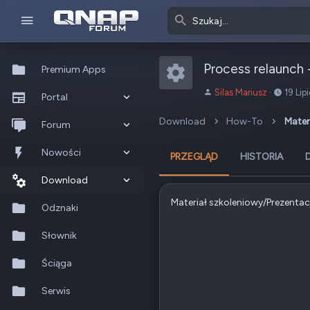
Process relaunch
Premium Apps
Ikona zasob
A
D
Silas Mariusz
19 Lip
Portal
u
a
t
t
Download
How-To
Mater
Co nowego?
Forum
o
a
r
u
Ostatnia aktywność
Nowe posty
Nowości
PRZEGLĄD
HISTORIA
t
w
Popularne
Nowe posty
Download
o
Materiał szkoleniowy/Prezentac
r
Szukaj na forum
Wszystkie posty
Szukaj zasobów
Odznaki
z
e
Nowe zasoby
Słownik
n
i
Ostatnia aktywność
Ściąga
a
Serwis