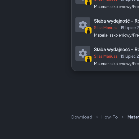
Materiał szkoleniowy/Pr
I
k
Słaba wydajność - 
o
Silas Mariusz
19 Lipiec 
n
Materiał szkoleniowy/Pr
I
a
k
Słaba wydajność - 
z
o
Silas Mariusz
19 Lipiec 
a
n
Materiał szkoleniowy/Pr
I
s
a
k
o
z
o
b
a
n
u
s
a
o
z
b
Download
How-To
Mater
a
u
s