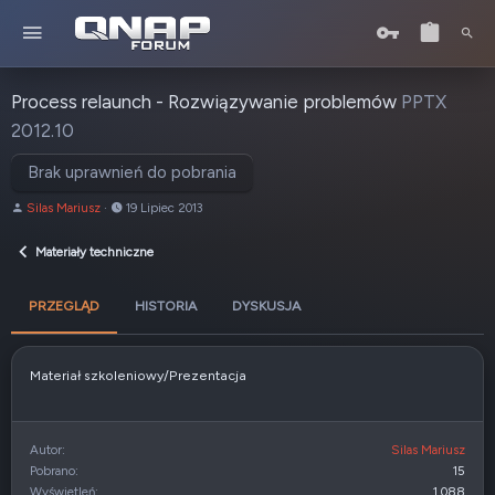
Process relaunch - Rozwiązywanie problemów
PPTX
2012.10
Brak uprawnień do pobrania
A
D
Silas Mariusz
19 Lipiec 2013
u
a
t
t
Materiały techniczne
o
a
r
u
PRZEGLĄD
HISTORIA
DYSKUSJA
t
w
o
r
Materiał szkoleniowy/Prezentacja
z
e
n
i
Autor
Silas Mariusz
a
Pobrano
15
Wyświetleń
1 088