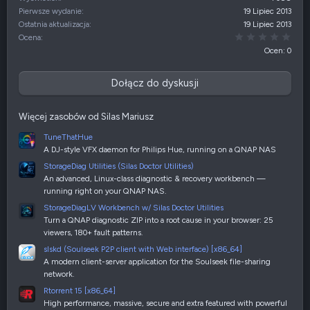
Pierwsze wydanie
19 Lipiec 2013
Ostatnia aktualizacja
19 Lipiec 2013
0,00
Ocena
Ocen: 0
Dołącz do dyskusji
Więcej zasobów od Silas Mariusz
TuneThatHue
A DJ-style VFX daemon for Philips Hue, running on a QNAP NAS
StorageDiag Utilities (Silas Doctor Utilities)
An advanced, Linux-class diagnostic & recovery workbench —
running right on your QNAP NAS.
StorageDiagLV Workbench w/ Silas Doctor Utilities
Turn a QNAP diagnostic ZIP into a root cause in your browser: 25
viewers, 180+ fault patterns.
slskd (Soulseek P2P client with Web interface) [x86_64]
A modern client-server application for the Soulseek file-sharing
network.
Rtorrent 15 [x86_64]
High performance, massive, secure and extra featured with powerful