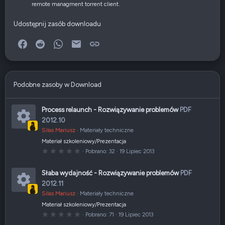
remote managment torrent client.
Udostępnij zasób downloadu
Facebook
Reddit
WhatsApp
E-mail
Link
Podobne zasoby w Download
Process relaunch - Rozwiązywanie problemów
PDF
2012.10
Silas Mariusz
Materiały techniczne
I
Materiał szkoleniowy/Prezentacja
k
0
Pobrano
32
19 Lipiec 2013
,
0
o
0
Słaba wydajność - Rozwiązywanie problemów
PDF
g
n
w
2012.11
i
a
a
Silas Mariusz
Materiały techniczne
I
z
d
Materiał szkoleniowy/Prezentacja
z
k
k
0
Pobrano
71
19 Lipiec 2013
a
,
(