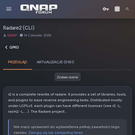
Radare2 (CLI)
A
D
QNAP
14 Czerwiec 2026
u
a
t
t
QPKG
o
a
r
u
PRZEGLĄD
AKTUALIZACJE (5161)
t
w
o
Zostaw ocene
r
z
e
r2 is a complete rewrite of radare. It provides a set of libraries, tools,
n
and plugins to ease reverse engineering tasks. Distributed mostly
i
under LGPLv3, each plugin can have different licenses (see r2 -L,
a
rasm2 -L, ...). The Radare project...
Nie masz uprawnień do wyświetlenia pełnej zawartości tego
zasobu.
Zaloguj się lub zarejestruj teraz.