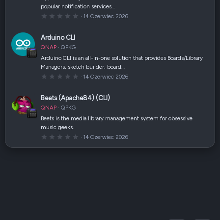
z
popular notification services…
d
k
0
14 Czerwiec 2026
a
,
(
0
i
0
Arduino CLI
)
g
w
QNAP
QPKG
i
a
Arduino CLI is an all-in-one solution that provides Boards/Library
z
Managers, sketch builder, board…
d
k
0
14 Czerwiec 2026
a
,
(
0
i
0
Beets (Apache84) (CLI)
)
g
w
QNAP
QPKG
i
a
Beets is the media library management system for obsessive
z
music geeks.
d
k
0
14 Czerwiec 2026
a
,
(
0
i
0
)
g
w
i
a
z
d
k
a
(
i
)