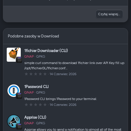
Czytaj więcej…
Podobne zasoby w Download
1fichier Downloader (CLI)
QNAP
QPKG
simple curl command to download 1fichier link over API Key fill up
/opt/1fichierDL/1fichier.conf…
0
14 Czerwiec 2026
,
0
0
1Password CLI
g
w
QNAP
QPKG
i
a
1Password CLI brings 1Password to your terminal.
z
0
14 Czerwiec 2026
d
,
k
0
a
0
(
Apprise (CLI)
g
i
w
)
QNAP
QPKG
i
a
Apprise allows you to send a notification to almost all of the most