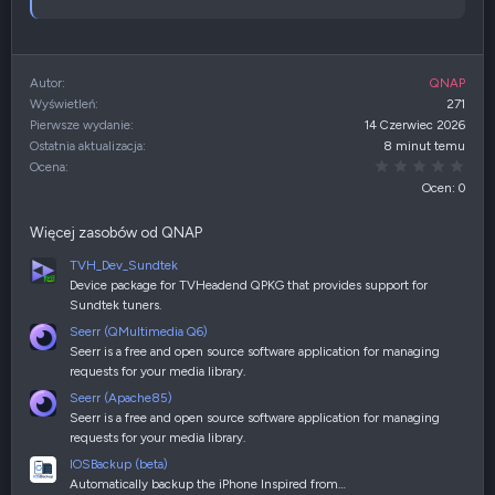
Autor
QNAP
Wyświetleń
271
Pierwsze wydanie
14 Czerwiec 2026
Ostatnia aktualizacja
8 minut temu
0,00
Ocena
Ocen: 0
Więcej zasobów od QNAP
TVH_Dev_Sundtek
Device package for TVHeadend QPKG that provides support for
Sundtek tuners.
Seerr (QMultimedia Q6)
Seerr is a free and open source software application for managing
requests for your media library.
Seerr (Apache85)
Seerr is a free and open source software application for managing
requests for your media library.
IOSBackup (beta)
Automatically backup the iPhone Inspired from…