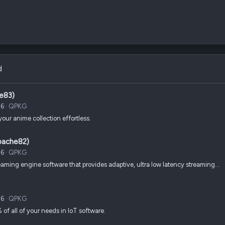
d
e83)
26
QPKG
r anime collection effortless.
pache82)
26
QPKG
reaming engine software that provides adaptive, ultra low latency streaming…
26
QPKG
of all of your needs in IoT software.