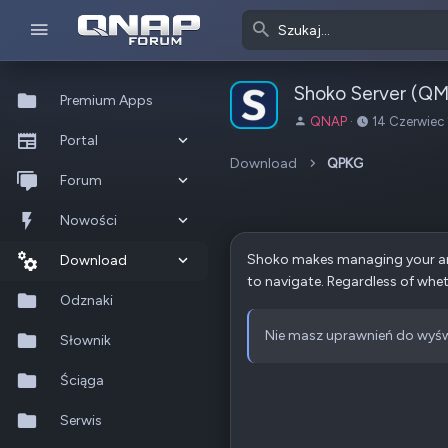
Shoko Server (QM
Premium Apps
A
D
QNAP
14 Czerwiec
Portal
u
a
t
t
Download
QPKG
Co nowego?
Forum
o
a
r
u
Ostatnia aktywność
Nowe posty
Nowości
t
w
Shoko makes managing your anime
Popularne
Nowe posty
Download
o
to navigate. Regardless of wheth
r
Szukaj na forum
Wszystkie posty
Szukaj zasobów
Odznaki
z
e
Nie masz uprawnień do wyśw
Nowe zasoby
Słownik
n
i
Ostatnia aktywność
Ściąga
a
Serwis