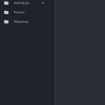
Instrukcje
QTS 5.2.x
Pomoc
QuTS hero h6.0.x
Wsparcie
QuMagie
Hybrid Backup Sync
Qfile Pro
HA Manager
QuWAN
QuRouter
QSS