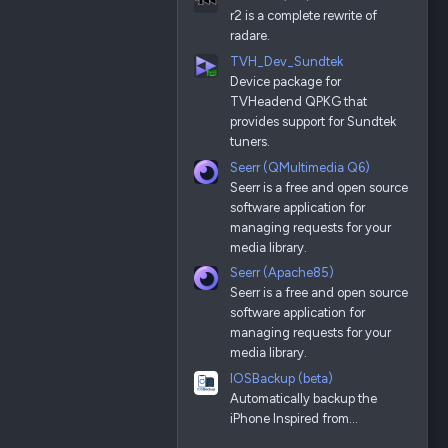
r2 is a complete rewrite of
radare.
TVH_Dev_Sundtek
Device package for
TVHeadend QPKG that
provides support for Sundtek
tuners.
Seerr (QMultimedia Q6)
Seerr is a free and open source
software application for
managing requests for your
media library.
Seerr (Apache85)
Seerr is a free and open source
software application for
managing requests for your
media library.
IOSBackup (beta)
Automatically backup the
iPhone Inspired from…