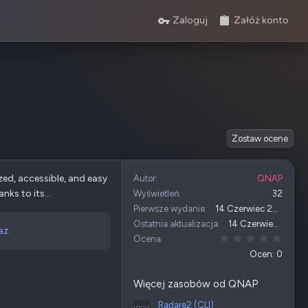
Zaloguj
Załóż konto
Zostaw ocene
zed, accessible, and easy
Autor
QNAP
ks to its...
Wyświetleń
32
Pierwsze wydanie
14 Czerwiec 2026
Ostatnia aktualizacja
14 Czerwiec 2026
az.
0,00 
Ocena
Ocen: 0
Więcej zasobów od QNAP
Radare2 (CLI)