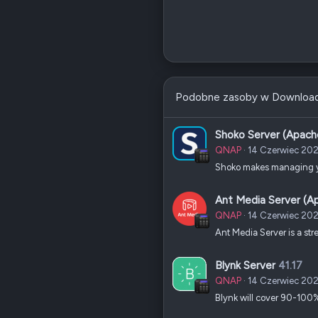
Podobne zasoby w Downloa
Shoko Server (Apach
QNAP
14 Czerwiec 20
Shoko makes managing you
Ant Media Server (A
QNAP
14 Czerwiec 20
Ant Media Server is a st
Blynk Server
41.17
QNAP
14 Czerwiec 20
Blynk will cover 90-100% 