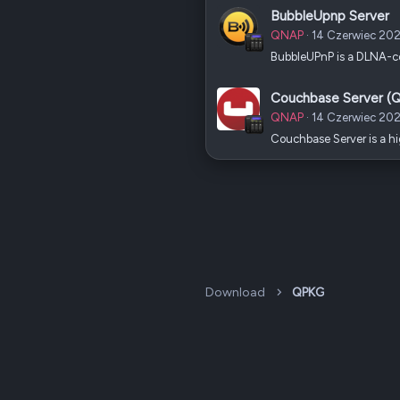
BubbleUpnp Server
QNAP
14 Czerwiec 20
BubbleUPnP is a DLNA-com
Couchbase Server (
QNAP
14 Czerwiec 20
Couchbase Server is a h
Download
QPKG
Dark v2 — Graphite
Polski (PL)
QNAP Forum Polska, QNAP Club Poland ©2008-2026