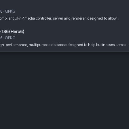
26
QPKG
pliant UPnP media controller, server and renderer, designed to allow…
QTS6/Hero6)
26
QPKG
igh-performance, multipurpose database designed to help businesses across…