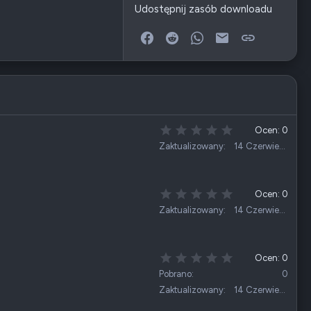
Udostępnij zasób downloadu
Facebook
Reddit
WhatsApp
E-mail
Link
0
Ocen: 0
,
Zaktualizowany
14 Czerwiec 2026
0
0
g
w
0
Ocen: 0
i
,
Zaktualizowany
14 Czerwiec 2026
a
0
z
0
d
g
k
w
0
Ocen: 0
a
i
,
Pobrano
0
(
a
0
i
Zaktualizowany
14 Czerwiec 2026
z
0
)
d
g