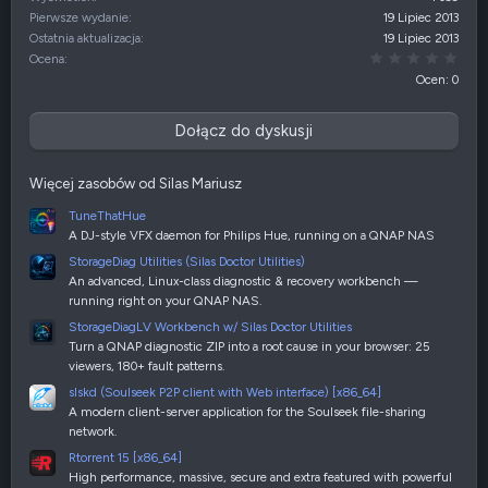
Pierwsze wydanie
19 Lipiec 2013
Ostatnia aktualizacja
19 Lipiec 2013
0,00
Ocena
Ocen: 0
Dołącz do dyskusji
Więcej zasobów od Silas Mariusz
TuneThatHue
A DJ-style VFX daemon for Philips Hue, running on a QNAP NAS
StorageDiag Utilities (Silas Doctor Utilities)
An advanced, Linux-class diagnostic & recovery workbench —
running right on your QNAP NAS.
StorageDiagLV Workbench w/ Silas Doctor Utilities
Turn a QNAP diagnostic ZIP into a root cause in your browser: 25
viewers, 180+ fault patterns.
slskd (Soulseek P2P client with Web interface) [x86_64]
A modern client-server application for the Soulseek file-sharing
network.
Rtorrent 15 [x86_64]
High performance, massive, secure and extra featured with powerful