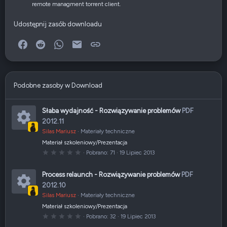
remote managment torrent client.
Udostępnij zasób downloadu
Facebook
Reddit
WhatsApp
E-mail
Link
Podobne zasoby w Download
Słaba wydajność - Rozwiązywanie problemów
PDF
2012.11
Silas Mariusz
Materiały techniczne
I
Materiał szkoleniowy/Prezentacja
k
0
Pobrano
71
19 Lipiec 2013
,
0
o
0
Process relaunch - Rozwiązywanie problemów
PDF
g
n
w
2012.10
i
a
a
Silas Mariusz
Materiały techniczne
I
z
d
Materiał szkoleniowy/Prezentacja
z
k
k
0
Pobrano
32
19 Lipiec 2013
a
,
(