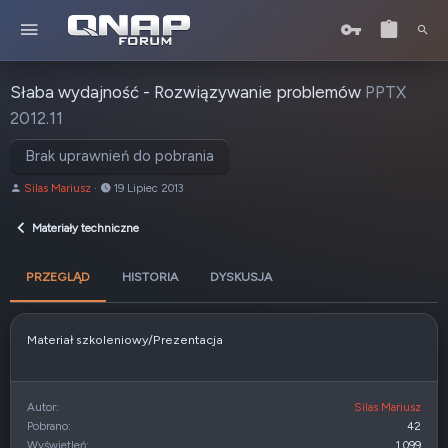
Słaba wydajność - Rozwiązywanie problemów
PPTX
2012.11
Brak uprawnień do pobrania
A
D
Silas Mariusz
19 Lipiec 2013
u
a
t
t
Materiały techniczne
o
a
r
u
PRZEGLĄD
HISTORIA
DYSKUSJA
t
w
o
r
Materiał szkoleniowy/Prezentacja
z
e
n
i
Autor
Silas Mariusz
a
Pobrano
42
Wyświetleń
1 099