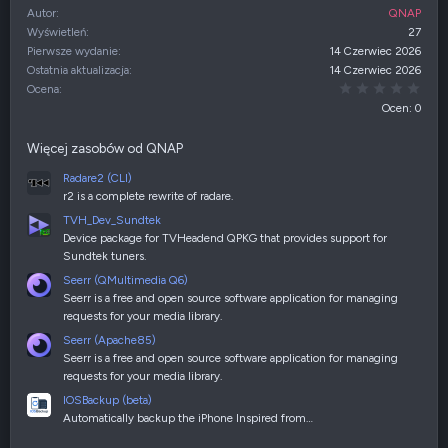
Autor
QNAP
Wyświetleń
27
Pierwsze wydanie
14 Czerwiec 2026
Ostatnia aktualizacja
14 Czerwiec 2026
0,00
Ocena
Ocen: 0
Więcej zasobów od QNAP
Radare2 (CLI)
r2 is a complete rewrite of radare.
TVH_Dev_Sundtek
Device package for TVHeadend QPKG that provides support for
Sundtek tuners.
Seerr (QMultimedia Q6)
Seerr is a free and open source software application for managing
requests for your media library.
Seerr (Apache85)
Seerr is a free and open source software application for managing
requests for your media library.
IOSBackup (beta)
Automatically backup the iPhone Inspired from…