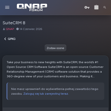
SuiteCRM 8
A
D
QNAP
14 Czerwiec 2026
u
a
t
t
QPKG
o
a
r
u
Zostaw ocene
t
w
o
Take your business to new heights with SuiteCRM, the world’s #1
r
Open Source CRM Software SuiteCRM is an open source Customer
z
Relationship Management (CRM) software solution that provides a
e
360-degree view of your customers and business. Making it...
n
i
a
Nie masz uprawnień do wyświetlenia pełnej zawartości tego
zasobu.
Zaloguj się lub zarejestruj teraz.