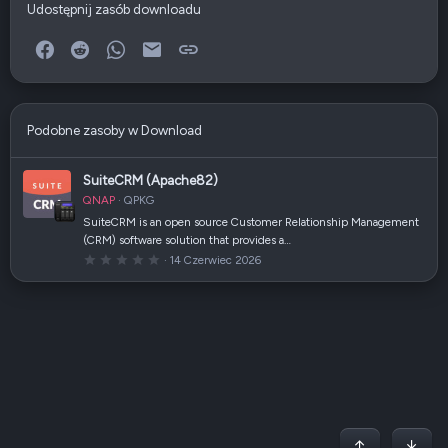
Udostępnij zasób downloadu
Facebook
Reddit
WhatsApp
E-mail
Link
Podobne zasoby w Download
SuiteCRM (Apache82)
QNAP
QPKG
SuiteCRM is an open source Customer Relationship Management
(CRM) software solution that provides a…
0
14 Czerwiec 2026
,
0
0
g
w
i
a
z
d
k
a
(
i
)