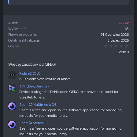
Autor
QNAP
Wyświetleń
35
Pierwsze wydanie
14 Czerwiec 2026
Ostatnia aktualizacja
5 Lipiec 2026
0,00
Ocena
Ocen: 0
Więcej zasobów od QNAP
Radare2 (CLI)
r2 is a complete rewrite of radare.
TVH_Dev_Sundtek
Device package for TVHeadend QPKG that provides support for
Sundtek tuners.
Seerr (QMultimedia Q6)
Seerr is a free and open source software application for managing
requests for your media library.
Seerr (Apache85)
Seerr is a free and open source software application for managing
requests for your media library.