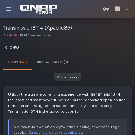
TransmissionBT 4 (Apache85)
A
D
QNAP
14 Czerwiec 2026
u
a
t
t
QPKG
o
a
r
u
PRZEGLĄD
AKTUALIZACJE (1)
t
w
o
Zostaw ocene
r
z
e
Unlock the ultimate torrenting experience with
TransmissionBT 4
,
n
the latest and most powerful version of the renowned open-source
i
torrent client. Designed for speed, simplicity, and efficiency,
a
TransmissionBT 4 is the go-to solution for...
Nie masz uprawnień do wyświetlenia pełnej zawartości tego
zasobu.
Zaloguj się lub zarejestruj teraz.