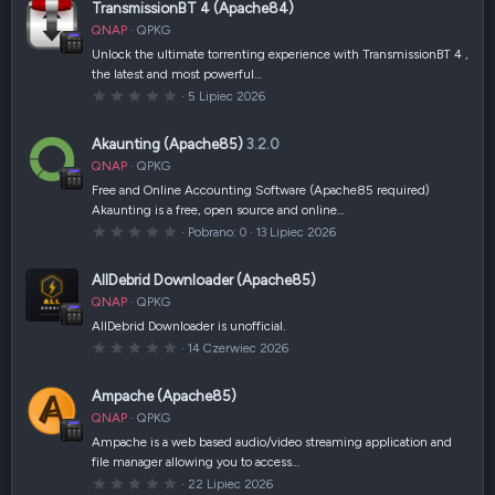
TransmissionBT 4 (Apache84)
QNAP
QPKG
Unlock the ultimate torrenting experience with TransmissionBT 4 ,
the latest and most powerful…
0
5 Lipiec 2026
,
0
0
Akaunting (Apache85)
3.2.0
g
w
QNAP
QPKG
i
a
Free and Online Accounting Software (Apache85 required)
z
Akaunting is a free, open source and online…
d
k
0
Pobrano
0
13 Lipiec 2026
a
,
(
0
i
0
AllDebrid Downloader (Apache85)
)
g
w
QNAP
QPKG
i
a
AllDebrid Downloader is unofficial.
z
0
14 Czerwiec 2026
d
,
k
0
a
0
(
Ampache (Apache85)
g
i
w
)
QNAP
QPKG
i
a
Ampache is a web based audio/video streaming application and
z
file manager allowing you to access…
d
k
0
22 Lipiec 2026
a