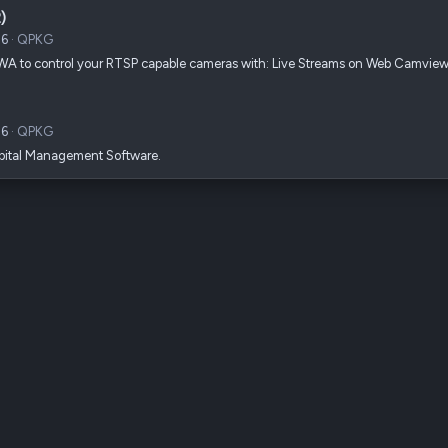
)
26
QPKG
 PWA to control your RTSP capable cameras with: Live Streams on Web Camvie
26
QPKG
ospital Management Software.