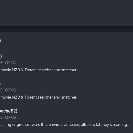
d
)
26
QPKG
 movie NZB & Torrent searcher and snatcher.
)
26
QPKG
 movie NZB & Torrent searcher and snatcher.
pache82)
26
QPKG
reaming engine software that provides adaptive, ultra low latency streaming…