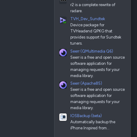
r2 is a complete rewrite of
radare.
TVH_Dev_Sundtek
Device package for
TVHeadend QPKG that
provides support for Sundtek
tuners.
Seerr (QMultimedia Q6)
Seerr is a free and open source
software application for
managing requests for your
media library.
Seerr (Apache85)
Seerr is a free and open source
software application for
managing requests for your
media library.
IOSBackup (beta)
Automatically backup the
iPhone Inspired from…