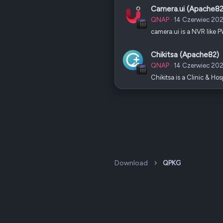
Camera.ui (Apache82
QNAP
14 Czerwiec 20
camera.ui is a NVR like
Chikitsa (Apache82)
QNAP
14 Czerwiec 20
Chikitsa is a Clinic & H
Download
QPKG
Dark v2 — Graphite
Polski (PL)
QNAP Forum Polska, QNAP Club Poland ©2008-2026