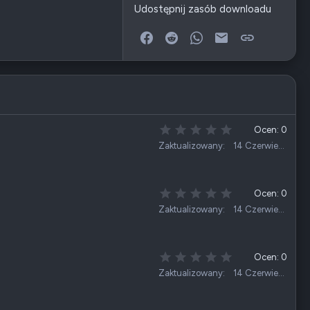
Udostępnij zasób downloadu
Facebook
Reddit
WhatsApp
E-mail
Link
0
Ocen: 0
,
Zaktualizowany
14 Czerwiec 2026
0
0
g
w
0
Ocen: 0
i
,
Zaktualizowany
14 Czerwiec 2026
a
0
z
0
d
g
k
w
0
Ocen: 0
a
i
,
Zaktualizowany
14 Czerwiec 2026
(
a
0
i
z
0
)
d
g