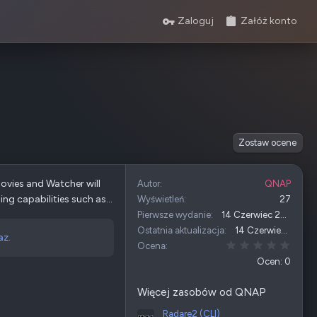
Zaloguj
Załóż konto
Zostaw ocene
ovies and Watcher will
Autor
QNAP
g capabilities such as...
Wyświetleń
27
Pierwsze wydanie
14 Czerwiec 2026
Ostatnia aktualizacja
14 Czerwiec 2026
az.
0,00 
Ocena
Ocen: 0
Więcej zasobów od QNAP
Radare2 (CLI)