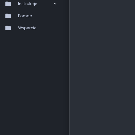
Instrukcje
QTS 5.2.x
Pomoc
QuTS hero h6.0.x
Wsparcie
QuMagie
Hybrid Backup Sync
Qfile Pro
HA Manager
QuWAN
QuRouter
QSS