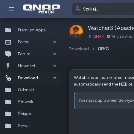
Watcher3 (Apach
Premium Apps
A
D
QNAP
14 Czerwiec
Portal
u
a
t
t
Download
QPKG
Co nowego?
Forum
o
a
r
u
Ostatnia aktywność
Nowe posty
Nowości
t
w
Watcher is an automated movie 
Popularne
Nowe posty
Download
o
automatically send the NZB or T
r
Szukaj na forum
Wszystkie posty
Szukaj zasobów
Odznaki
z
e
Nie masz uprawnień do wyśw
Nowe zasoby
Słownik
n
i
Ostatnia aktywność
Ściąga
a
Serwis