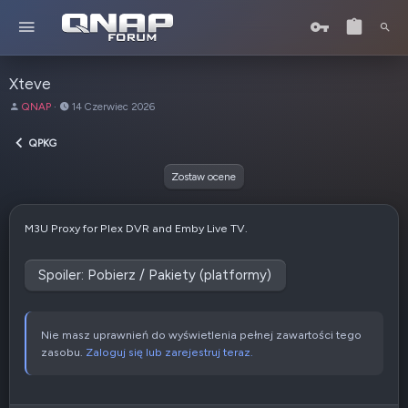
Xteve
A
D
QNAP
14 Czerwiec 2026
u
a
t
t
QPKG
o
a
r
u
Zostaw ocene
t
w
o
M3U Proxy for Plex DVR and Emby Live TV.
r
z
e
Spoiler:
Pobierz / Pakiety (platformy)
n
i
a
Nie masz uprawnień do wyświetlenia pełnej zawartości tego
zasobu.
Zaloguj się lub zarejestruj teraz.