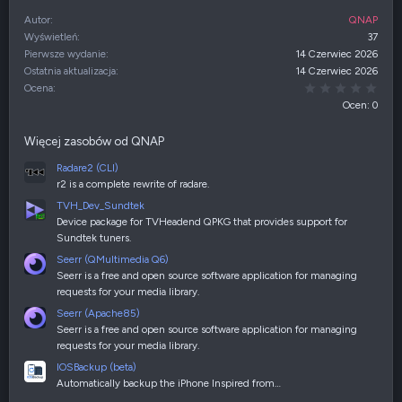
Autor
QNAP
Wyświetleń
37
Pierwsze wydanie
14 Czerwiec 2026
Ostatnia aktualizacja
14 Czerwiec 2026
0,00
Ocena
Ocen: 0
Więcej zasobów od QNAP
Radare2 (CLI)
r2 is a complete rewrite of radare.
TVH_Dev_Sundtek
Device package for TVHeadend QPKG that provides support for
Sundtek tuners.
Seerr (QMultimedia Q6)
Seerr is a free and open source software application for managing
requests for your media library.
Seerr (Apache85)
Seerr is a free and open source software application for managing
requests for your media library.
IOSBackup (beta)
Automatically backup the iPhone Inspired from…