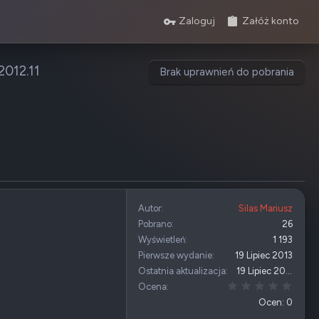
Zaloguj
Załóż konto
2012.11
Brak uprawnień do pobrania
Autor
Silas Mariusz
Pobrano
26
Wyświetleń
1 193
Pierwsze wydanie
19 Lipiec 2013
Ostatnia aktualizacja
19 Lipiec 2013
0,00 
Ocena
Ocen: 0