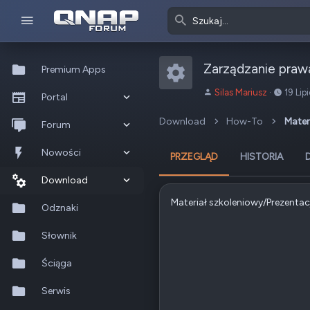
Zarządzanie prawa
Premium Apps
Ikona zasob
A
D
Silas Mariusz
19 Lip
Portal
u
a
t
t
Download
How-To
Mater
Co nowego?
Forum
o
a
r
u
Ostatnia aktywność
Nowe posty
Nowości
PRZEGLĄD
HISTORIA
t
w
Popularne
Nowe posty
Download
o
Materiał szkoleniowy/Prezentac
r
Szukaj na forum
Wszystkie posty
Szukaj zasobów
Odznaki
z
e
Nowe zasoby
Słownik
n
i
Ostatnia aktywność
Ściąga
a
Serwis