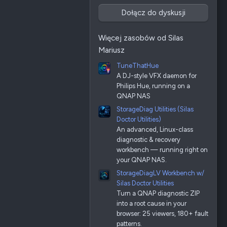
Dołącz do dyskusji
Więcej zasobów od Silas
Mariusz
TuneThatHue
A DJ-style VFX daemon for
Philips Hue, running on a
QNAP NAS
StorageDiag Utilities (Silas
Doctor Utilities)
An advanced, Linux-class
diagnostic & recovery
workbench — running right on
your QNAP NAS.
StorageDiagLV Workbench w/
Silas Doctor Utilities
Turn a QNAP diagnostic ZIP
into a root cause in your
browser: 25 viewers, 180+ fault
patterns.