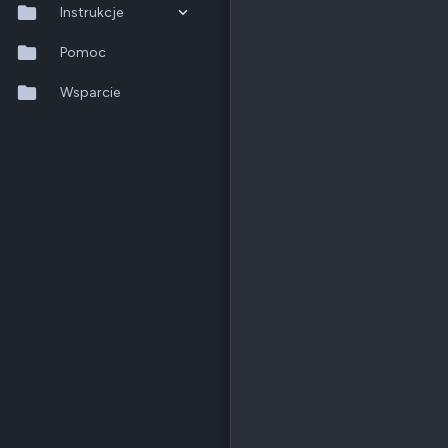
Instrukcje
QTS 5.2.x
Pomoc
QuTS hero h6.0.x
Wsparcie
QuMagie
Hybrid Backup Sync
Qfile Pro
HA Manager
QuWAN
QuRouter
QSS