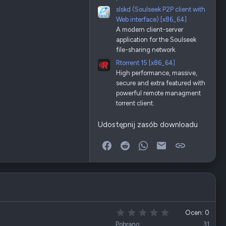
slskd (Soulseek P2P client with
Web interface) [x86_64]
A modern client-server
application for the Soulseek
file-sharing network.
Rtorrent 15 [x86_64]
High performance, massive,
secure and extra featured with
powerful remote managment
torrent client.
Udostępnij zasób downloadu
Facebook
Reddit
WhatsApp
E-mail
Link
0
Ocen: 0
,
Pobrano
31