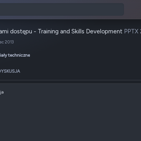
mi dostępu - Training and Skills Development
PPTX 
u
iec 2013
iały techniczne
DYSKUSJA
ja