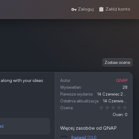
Zaloguj
Załóż konto
Zostaw ocene
 along with your ideas.
Autor
QNAP
Wyświetleń
28
Pierwsze wydanie
14 Czerwiec 2026
Ostatnia aktualizacja
14 Czerwiec 2026
0,00 
Ocena
Ocen: 0
az.
Więcej zasobów od QNAP
Radare2 (CLI)