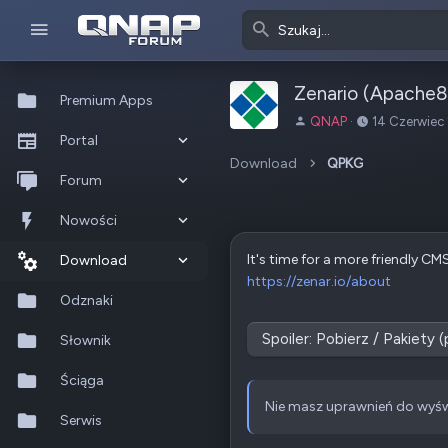
Zenario (Apache8
Premium Apps
A
D
QNAP
14 Czerwiec
Portal
u
a
t
t
Download
QPKG
Co nowego?
Forum
o
a
r
u
Ostatnia aktywność
Nowe posty
Nowości
t
w
It's time for a more friendly C
Popularne
Nowe posty
Download
o
https://zenar.io/about
r
Szukaj na forum
Wszystkie posty
Szukaj zasobów
Odznaki
z
e
Spoiler:
Pobierz / Pakiety 
Nowe zasoby
Słownik
n
i
Ostatnia aktywność
Ściąga
a
Nie masz uprawnień do wyśw
Serwis