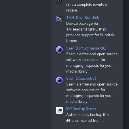
r2 is a complete rewrite of
radare.
TVH_Dev_Sundtek
Device package for
TVHeadend QPKG that
provides support for Sundtek
tuners.
Seerr (QMultimedia Q6)
Seerr is a free and open source
software application for
managing requests for your
media library.
Seerr (Apache85)
Seerr is a free and open source
software application for
managing requests for your
media library.
IOSBackup (beta)
Automatically backup the
iPhone Inspired from…