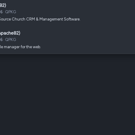
82)
26
QPKG
ource Church CRM & Management Software.
Apache82)
26
QPKG
le manager for the web.