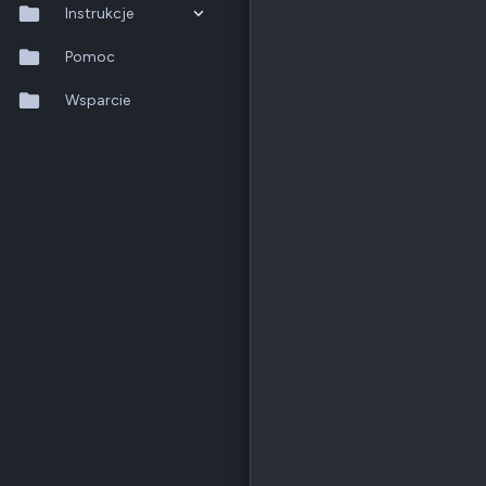
Instrukcje
QTS 5.2.x
Pomoc
QuTS hero h6.0.x
Wsparcie
QuMagie
Hybrid Backup Sync
Qfile Pro
HA Manager
QuWAN
QuRouter
QSS