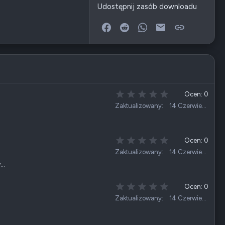
Udostępnij zasób downloadu
Facebook
Reddit
WhatsApp
E-mail
Link
0
Ocen: 0
,
Zaktualizowany
14 Czerwiec 2026
0
0
g
w
0
Ocen: 0
i
,
Zaktualizowany
14 Czerwiec 2026
a
0
z
w…
0
d
g
k
w
0
Ocen: 0
a
i
,
Zaktualizowany
14 Czerwiec 2026
(
a
0
i
z
0
)
d
g