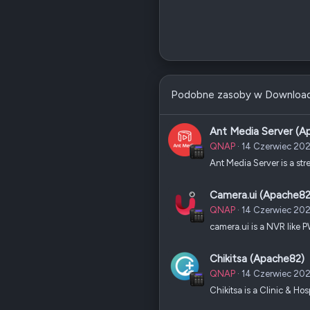
Podobne zasoby w Downloa
Ant Media Server (A
QNAP
14 Czerwiec 20
Ant Media Server is a st
Camera.ui (Apache82
QNAP
14 Czerwiec 20
camera.ui is a NVR like
Chikitsa (Apache82)
QNAP
14 Czerwiec 20
Chikitsa is a Clinic & H