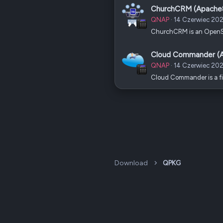
ChurchCRM (Apache
QNAP
14 Czerwiec 20
ChurchCRM is an OpenS
Cloud Commander (
QNAP
14 Czerwiec 20
Cloud Commander is a fi
Download
QPKG
Dark v2 — Graphite
Polski (PL)
QNAP Forum Polska, QNAP Club Poland ©2008-2026