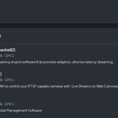
d
pache82)
26
QPKG
reaming engine software that provides adaptive, ultra low latency streaming…
)
26
QPKG
 PWA to control your RTSP capable cameras with: Live Streams on Web Camvie
26
QPKG
ospital Management Software.