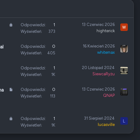
Z
Odpowiedzi
1
13 Czerwiec 2026
highterick
a
Wyświetleń
373
m
k
Odpowiedzi
0
16 Kwiecień 2026
al
n
whitemax
Wyświetleń
405
i
ę
Odpowiedzi
1
20 Listopad 2024
t
SiewcaRyżu
Wyświetleń
1K
e
A
Odpowiedzi
0
13 Czerwiec 2026
na
QNAP
r
Wyświetleń
113
t
y
k
Z
Odpowiedzi
1
31 Sierpień 2024
L
u
lucasville
a
Wyświetleń
1K
ł
m
k