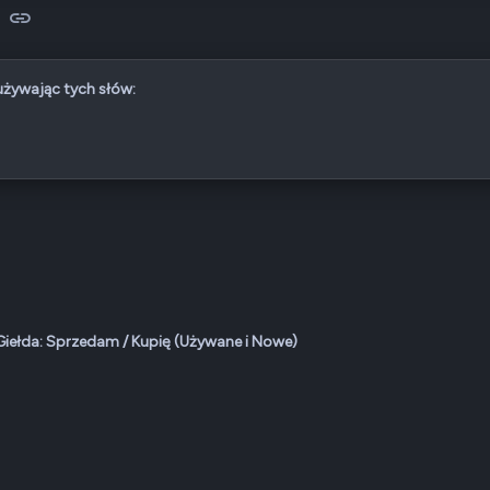
sApp
-mail
Link
 używając tych słów:
Giełda: Sprzedam / Kupię (Używane i Nowe)