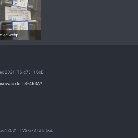
mięć.webp
405,6 KB · Wyświetleń: 120
ec 2021
·
TS-x73
·
1 GbE
asować do TS-453A?
cień 2021
·
TVS-x72
·
2.5 GbE