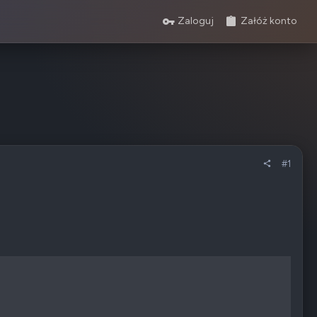
Zaloguj
Załóż konto
#1