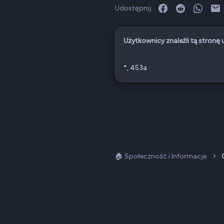
Facebook
Reddit
What
E
Udostępnij:
Użytkownicy znaleźli tą stronę
*
453a
🏠 Społeczność i Informacje
Dark v2 — Graphite
Polski (PL)
QNAP Forum Polska, QNAP Club Poland ©2008-2026