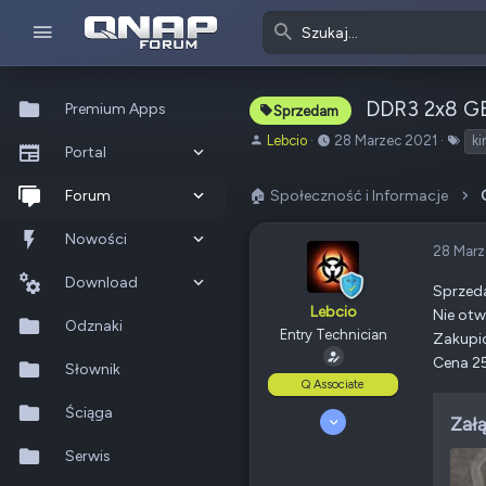
DDR3 2x8 G
Premium Apps
Sprzedam
A
o
T
Lebcio
28 Marzec 2021
ki
Portal
u
d
a
t
:
g
Co nowego?
Forum
🏠 Społeczność i Informacje
o
i
r
Ostatnia aktywność
Nowe posty
Nowości
t
28 Marz
e
Popularne
Nowe posty
Download
m
Sprzeda
Lebcio
a
Nie otw
Szukaj na forum
Wszystkie posty
Szukaj zasobów
Odznaki
t
Entry Technician
Zakupi
u
Cena 25
Nowe zasoby
Słownik
Q Associate
Ostatnia aktywność
Ściąga
18 Październik 2020
Załą
89
Serwis
22
85