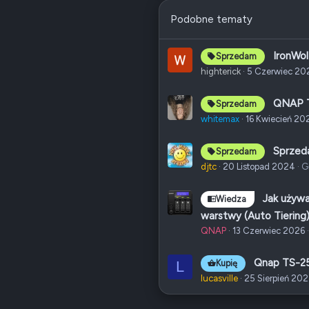
Podobne tematy
IronWo
Sprzedam
highterick
5 Czerwiec 20
QNAP T
Sprzedam
whitemax
16 Kwiecień 20
Sprzed
Sprzedam
djtc
20 Listopad 2024
G
Jak używ
Wiedza
warstwy (Auto Tiering)
QNAP
13 Czerwiec 2026
Qnap TS-25
L
Kupię
lucasville
25 Sierpień 20