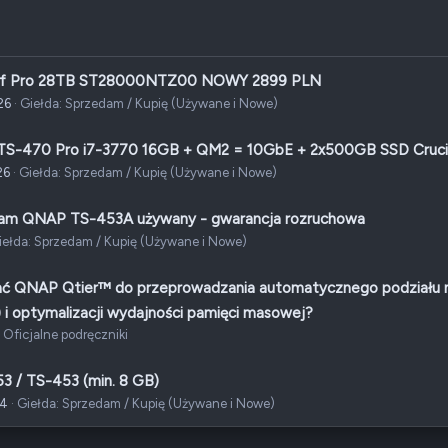
Trebuchet MS
Verdana
lf Pro 28TB ST28000NTZ00 NOWY 2899 PLN
26
Giełda: Sprzedam / Kupię (Używane i Nowe)
S-470 Pro i7-3770 16GB + QM2 = 10GbE + 2x500GB SSD Cruci
26
Giełda: Sprzedam / Kupię (Używane i Nowe)
am QNAP TS-453A używany - gwarancja rozruchowa
iełda: Sprzedam / Kupię (Używane i Nowe)
ać QNAP Qtier™ do przeprowadzania automatycznego podziału 
 i optymalizacji wydajności pamięci masowej?
Oficjalne podręczniki
3 / TS-453 (min. 8 GB)
24
Giełda: Sprzedam / Kupię (Używane i Nowe)