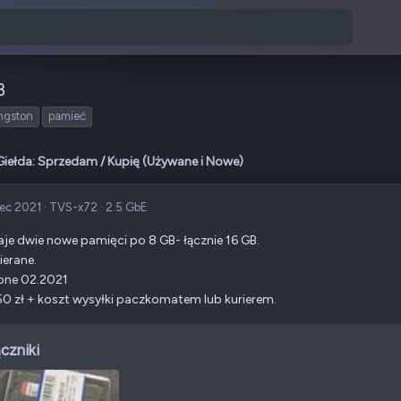
B
ngston
pamieć
Giełda: Sprzedam / Kupię (Używane i Nowe)
ec 2021
·
TVS-x72
·
2.5 GbE
je dwie nowe pamięci po 8 GB- łącznie 16 GB.
ierane.
one 02.2021
0 zł + koszt wysyłki paczkomatem lub kurierem.
czniki