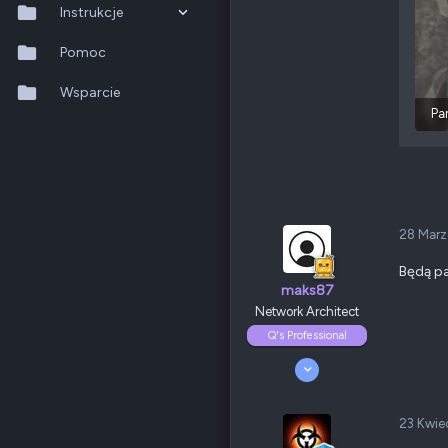
Odznaki
26
Instrukcje
Wieliszew
QNAP
TVS-x72
QTS 5.2.x
Pomoc
Ethernet
2.5 GbE
QuTS hero h6.0.x
Wsparcie
Pa
Poz.
1
QuMagie
Hybrid Backup Sync
Qfile Pro
28 Marz
HA Manager
Będą p
maks87
QuWAN
Network Architect
QuRouter
Q's Professional
20 Lipiec 2012
QSS
448
70
175
23 Kwie
Odznaki
75