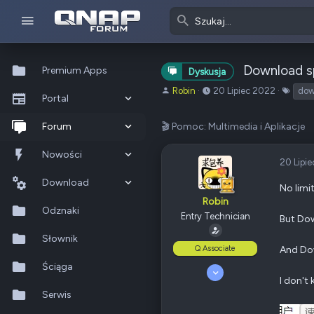
Download sp
Premium Apps
Dyskusja
A
o
T
Robin
20 Lipiec 2022
dow
Portal
u
d
a
t
:
g
Co nowego?
Forum
🎬 Pomoc: Multimedia i Aplikacje
o
i
r
Ostatnia aktywność
Nowe posty
Nowości
t
20 Lipi
e
Popularne
Nowe posty
Download
m
No limi
Robin
a
Szukaj na forum
Wszystkie posty
Szukaj zasobów
Odznaki
t
Entry Technician
But Dow
u
Nowe zasoby
Słownik
Q Associate
And Dow
Ostatnia aktywność
Ściąga
7 Marzec 2016
I don't
66
Serwis
4
85