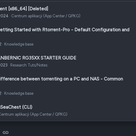
ent [x86_64] [Deleted]
2024
Centrum aplikacji (App Center / QPKG)
etting Started with Rtorrent-Pro - Default Configuration and
2
Knowledge base
NBERNIC RG35XX STARTER GUIDE
2023
Research Tuts/Notes
ifference between torrenting on a PC and NAS - Common
2
Knowledge base
SeaChest (CLI)
Centrum aplikacji (App Center / QPKG)
sApp
-mail
Link