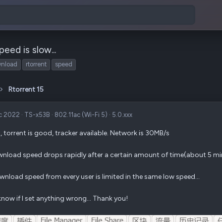
eed is slow...
nload
rtorrent
speed
Rtorrent 15
ec 2022
·
TS-x53B
·
802.11ac (Wi-Fi 5)
·
5.0.xxx
t, torrent is good, tracker available. Network is 30MB/s
nload speed drops rapidly after a certain amount of time(about 5 mi
nload speed from every user is limited in the same low speed...
 know if I set anything wrong... Thank you!