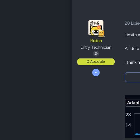
20 Lipi
Limits a
Robin
Entry Technician
All defa
Q Associate
I think
7 Marzec 2016
66
4
85
Odznaki
18
QNAP
TS-x53B
Ethernet
802.11ac (Wi-Fi 5)
Poz.
1