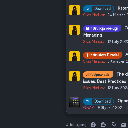
Rtorr
Download
Silas Mariusz
24 Marzec 
G
Instrukcja obsługi
Managing
Silas Mariusz
12 Luty 202
A
Instruktaż/Tutorial
Silas Mariusz
6 Kwiecień 
The d
Podpowiedź
issues, Best Practices
Silas Mariusz
12 Luty 202
Open
Download
QNAP
19 Styczeń 2021
Facebook
Reddit
What
E
Udostępnij: