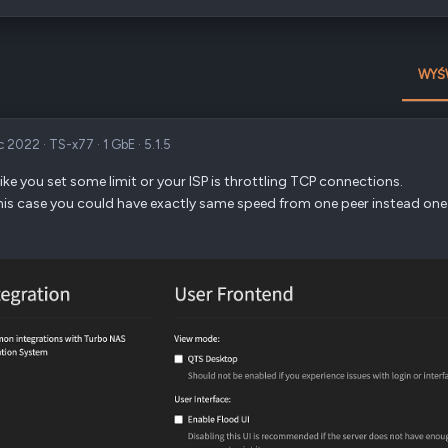
WYŚ
ec 2022
·
TS-x77
·
1 GbE
·
5.1.5
ike you set some limit or your ISP is throttling TCP connections.
this case you could have exactly same speed from one peer instead one t
: