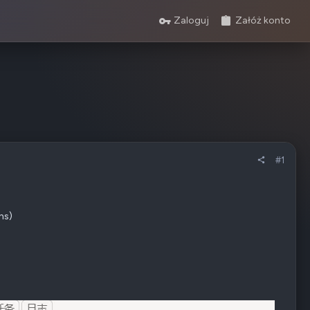
Zaloguj
Załóż konto
#1
ns)