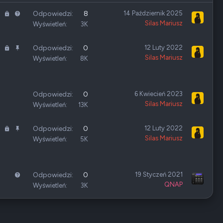
Z
P
Odpowiedzi
8
14 Październik 2025
Silas Mariusz
a
y
Wyświetleń
3K
m
t
k
a
Z
P
Odpowiedzi
0
12 Luty 2022
n
n
Silas Mariusz
a
r
Wyświetleń
8K
i
i
m
z
ę
e
k
y
t
n
p
Odpowiedzi
0
6 Kwiecień 2023
e
i
i
Silas Mariusz
Wyświetleń
13K
ę
ę
t
t
Z
P
Odpowiedzi
0
12 Luty 2022
e
y
Silas Mariusz
a
r
Wyświetleń
5K
m
z
k
y
n
p
P
Odpowiedzi
0
19 Styczeń 2021
i
i
QNAP
y
Wyświetleń
3K
ę
ę
t
t
t
a
e
y
n