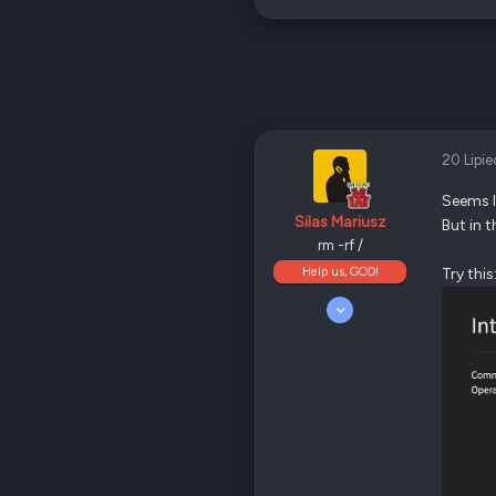
20 Lipi
Seems l
Silas Mariusz
But in 
rm -rf /
Help us, GOD!
Try this
5 Kwiecień 2008
10 186
4 695
405
Odznaki
205
Nowy Sącz
forum.qnap.net.pl
QNAP
TS-x77
Ethernet
1 GbE