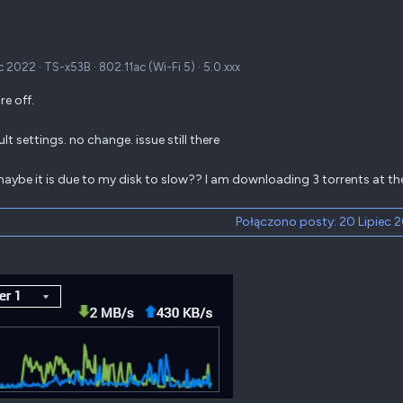
ec 2022
·
TS-x53B
·
802.11ac (Wi-Fi 5)
·
5.0.xxx
re off.
ult settings. no change. issue still there
 maybe it is due to my disk to slow?? I am downloading 3 torrents at t
Połączono posty:
20 Lipiec 