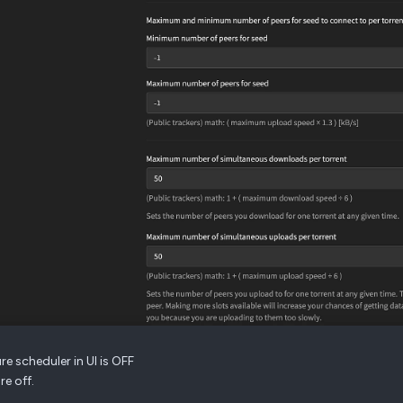
re scheduler in UI is OFF
re off.