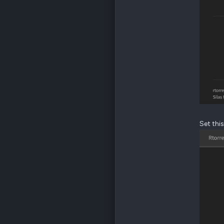
Poz.
6
Set this