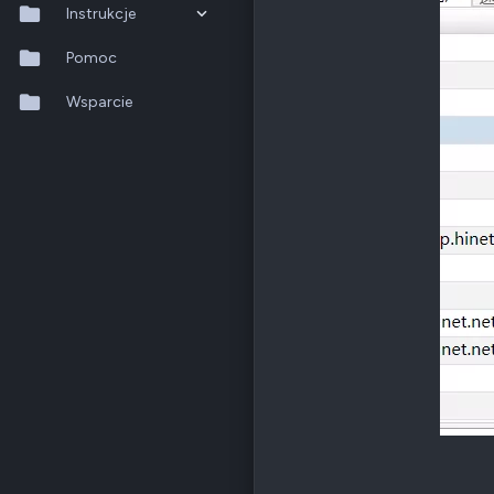
Odznaki
18
Instrukcje
QNAP
TS-x53B
Ethernet
802.11ac (Wi-Fi 5)
QTS 5.2.x
Pomoc
QuTS hero h6.0.x
Wsparcie
Poz.
1
QuMagie
Hybrid Backup Sync
Qfile Pro
HA Manager
QuWAN
QuRouter
QSS