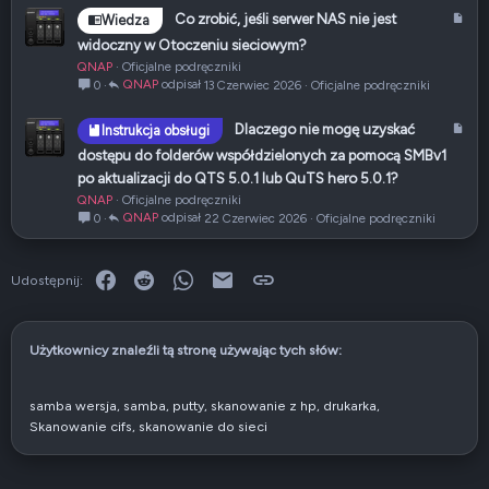
ł
A
Co zrobić, jeśli serwer NAS nie jest
Wiedza
r
widoczny w Otoczeniu sieciowym?
t
QNAP
Oficjalne podręczniki
y
QNAP
13 Czerwiec 2026
Oficjalne podręczniki
0
k
u
A
Dlaczego nie mogę uzyskać
Instrukcja obsługi
ł
r
dostępu do folderów współdzielonych za pomocą SMBv1
t
po aktualizacji do QTS 5.0.1 lub QuTS hero 5.0.1?
y
QNAP
Oficjalne podręczniki
k
QNAP
22 Czerwiec 2026
Oficjalne podręczniki
0
u
ł
Facebook
Reddit
WhatsApp
E-mail
Link
Udostępnij:
Użytkownicy znaleźli tą stronę używając tych słów:
samba wersja
samba
putty
skanowanie z hp
drukarka
Skanowanie cifs
skanowanie do sieci