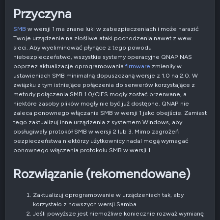
Przyczyna
SMB
w wersji 1 ma znane luki w zabezpieczeniach i może narazić
Twoje urządzenie na złośliwe ataki pochodzenia nawet z wew.
sieci. Aby wyeliminować płynące z tego powodu
niebezpieczeństwo, wszystkie systemy operacyjne QNAP NAS
poprzez aktualizacje oprogramowania
firmware
zmieniły w
ustawieniach SMB minimalną dopuszczaną wersje z 1.0 na 2.0. W
związku z tym istniejące połączenia do serwerów korzystające z
metody połączenia SMB 1.0/CIFS mogły zostać przerwane, a
niektóre zasoby plików mogły nie być już dostępne. QNAP nie
zaleca ponownego włączania SMB w wersji 1 jako obejście. Zamiast
tego zaktualizuj inne urządzenia z systemem Windows, aby
obsługiwały protokół SMB w wersji 2 lub 3. Mimo zagrożeń
bezpieczeństwa niektórzy użytkownicy nadal mogą wymagać
ponownego włączenia protokołu SMB w wersji 1.
Rozwiązanie (rekomendowane)
Zaktualizuj oprogramowanie w urządzeniach tak, aby
korzystało z nowszych wersji Samba
Jeśli powyższe jest niemożliwe koniecznie rozważ wymianę