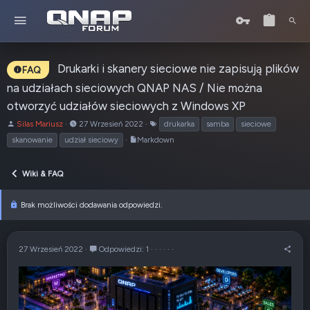
Drukarki i skanery sieciowe nie zapisują plików
FAQ
na udziałach sieciowych QNAP NAS / Nie można
otworzyć udziałów sieciowych z Windows XP
A
o
T
Silas Mariusz
27 Wrzesień 2022
drukarka
samba
sieciowe
u
d
a
skanowanie
udział sieciowy
Markdown
t
:
g
o
i
r
Wiki & FAQ
t
e
Brak możliwości dodawania odpowiedzi.
m
a
t
u
27 Wrzesień 2022
Odpowiedzi: 1
·
·
·