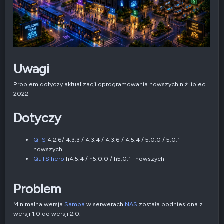
Uwagi
Problem dotyczy aktualizacji oprogramowania nowszych niż lipiec
2022
Dotyczy
QTS
4.2.6/ 4.3.3 / 4.3.4 / 4.3.6 / 4.5.4 / 5.0.0 / 5.0.1 i
nowszych
QuTS hero
h4.5.4 / h5.0.0 / h5.0.1 i nowszych
Problem
Minimalna wersja
Samba
w serwerach
NAS
została podniesiona z
wersji 1.0 do wersji 2.0.