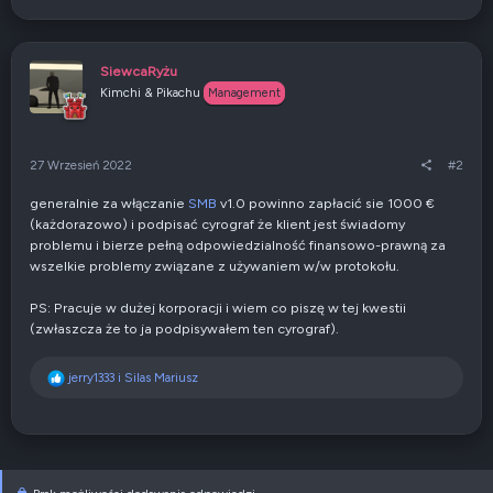
e
p
r
z
SiewcaRyżu
e
Kimchi & Pikachu
Management
z
27 Wrzesień 2022
#2
generalnie za włączanie
SMB
v1.0 powinno zapłacić sie 1000 €
(każdorazowo) i podpisać cyrograf że klient jest świadomy
problemu i bierze pełną odpowiedzialność finansowo-prawną za
wszelkie problemy związane z używaniem w/w protokołu.
PS: Pracuje w dużej korporacji i wiem co piszę w tej kwestii
(zwłaszcza że to ja podpisywałem ten cyrograf).
R
jerry1333
i
Silas Mariusz
e
a
k
c
j