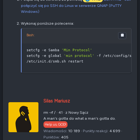
połączyć się po SSH do Linux w serwerze QNAP (PuTTY
Windows)
Wykonaj poniższe polecenia:
Bash:
setcfg -e Samba 
'Min Protocol'
setcfg -e global 
'min protocol'
 -f /etc/config/smb.c
/etc/init.d/smb.sh restart
N
Silas Mariusz
a
p
rm -rf /
·
41
·
z
Nowy Sącz
i
A man's gotta do what a man's gotta do.
s
Help us, GOD!
a
Wiadomości
10 189
Punkty reakcji
4 699
n
Punktów
405