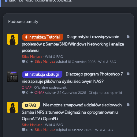
Brak możliwości dodawania odpowiedzi.
e
:
Podobne tematy
A
Diagnostyka i rozwiązywanie
Instruktaż/Tutorial
r
problemów z Samba/SMB/Windows Networking i analiza
t
problemu
y
Silas Mariusz
Wiki & FAQ
k
Silas Mariusz
16 Czerwiec 2026
Wiki & FAQ
0
u
ł
A
Dlaczego program Photoshop 7
Instrukcja obsługi
r
nie zapisuje plików na dysku sieciowym NAS?
t
QNAP
Oficjalne podręczniki
y
QNAP
22 Czerwiec 2026
Oficjalne podręczniki
0
k
u
A
Nie można zmapować udziałów sieciowych
FAQ
ł
r
Samba i NFS z tunerów Enigma2 na oprogramowaniu
t
OpenATV i OpenPLi
y
Silas Mariusz
Wiki & FAQ
k
Silas Mariusz
10 Marzec 2025
Wiki & FAQ
0
u