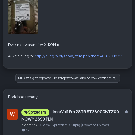
Dysk na gwarancji w X-KOM.pl
Aukcja allegro:
http://allegro.pl/show_item.php?item=6812018355
Musisz się zalogować lub zarejestrować, aby odpowiedzieć tutaj.
Podobne tematy
Z
IronWolf Pro 28TB ST28000NTZ00
Sprzedam
a
NOWY 2899 PLN
m
highterick
Giełda: Sprzedam / Kupię (Używane i Nowe)
k
1
n