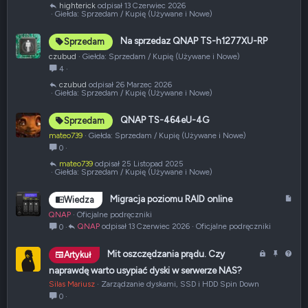
highterick
13 Czerwiec 2026
i
Giełda: Sprzedam / Kupię (Używane i Nowe)
ę
t
Na sprzedaz QNAP TS-h1277XU-RP
Sprzedam
e
czubud
Giełda: Sprzedam / Kupię (Używane i Nowe)
4
czubud
26 Marzec 2026
Giełda: Sprzedam / Kupię (Używane i Nowe)
QNAP TS-464eU-4G
Sprzedam
mateo739
Giełda: Sprzedam / Kupię (Używane i Nowe)
0
mateo739
25 Listopad 2025
Giełda: Sprzedam / Kupię (Używane i Nowe)
A
Migracja poziomu RAID online
Wiedza
r
QNAP
Oficjalne podręczniki
t
QNAP
13 Czerwiec 2026
Oficjalne podręczniki
0
y
k
Z
P
P
Mit oszczędzania prądu. Czy
Artykuł
u
a
r
y
naprawdę warto usypiać dyski w serwerze NAS?
ł
m
z
t
Silas Mariusz
Zarządzanie dyskami, SSD i HDD Spin Down
k
y
a
0
n
p
n