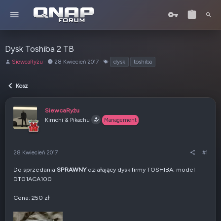
Dysk Toshiba 2 TB
A
o
T
SiewcaRyżu
28 Kwiecień 2017
dysk
toshiba
u
d
a
t
:
g
Kosz
o
i
r
t
SiewcaRyżu
e
Kimchi & Pikachu
Management
m
a
t
u
28 Kwiecień 2017
#1
Do sprzedania
SPRAWNY
działający dysk firmy TOSHIBA, model
DT01ACA100
Cena: 250 zł