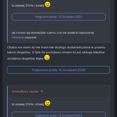
y
to odpalaj SSHa i działaj
w
n
e
Połączono posty:
12 Grudzień 2022
jak chcesz się dowiedziec czemu coś nie działa to najszybciej
helpdesk
odpowie
Chyba nie mam aż nie mam tak dużego doświadczenia w pisaniu
takich skryptów. O tyle ile podstawy umiem to już obługa błędów
działania skryptów klęka
Połączono posty:
12 Grudzień 2022
SiewcaRyżu napisał:
to odpalaj SSHa i działaj
Połączono posty:
12 Grudzień 2022