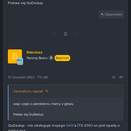
t
Pobaw się QuDedup.
y
w
Odpowiedz
n
e
G
Z
0
ł
g
o
ł
s
o
u
s
Babolusz
B
j
z
Passing Basics
Beginner
w
e
g
n
ó
i
r
e
12 Grudzień 2022
·
TS-x30
#7
ę
n
e
g
SiewcaRyżu napisał:
a
t
y
więc część o pierdoleniu mamy z głowy.
w
n
Pobaw się QuDedup.
e
QuDedup - nie obsługuje mojego
NAS
'a (TS-230) on jest oparty o
ARM 64bit.