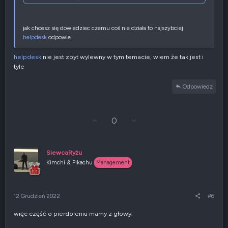
jak chcesz się dowiedziec czemu coś nie działa to najszybciej
helpdesk
odpowie
helpdesk
nie jest zbyt wylewny w tym temacie, wiem że tak jest i
tyle
Odpowiedz
G
Z
0
ł
g
o
ł
s
o
u
s
SiewcaRyżu
j
z
Kimchi & Pikachu
Management
w
e
g
n
ó
i
r
e
12 Grudzień 2022
#6
ę
n
e
więc część o pierdoleniu mamy z głowy.
g
a