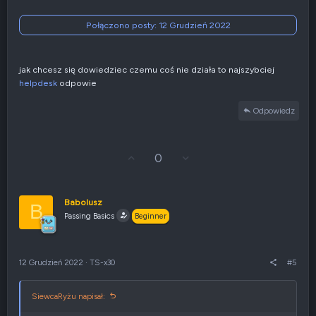
a
t
Połączono posty:
12 Grudzień 2022
y
w
n
e
jak chcesz się dowiedziec czemu coś nie działa to najszybciej
helpdesk
odpowie
Odpowiedz
G
Z
0
ł
g
o
ł
s
o
u
s
Babolusz
B
j
z
Passing Basics
Beginner
w
e
g
n
ó
i
r
e
12 Grudzień 2022
·
TS-x30
#5
ę
n
e
g
SiewcaRyżu napisał:
a
t