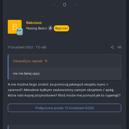
G
Z
0
ł
g
o
ł
s
o
u
s
Babolusz
B
j
z
Passing Basics
Beginner
w
e
g
n
ó
i
r
e
11 Grudzień 2022
·
TS-x30
#3
ę
n
e
g
SiewcaRyżu napisał:
a
t
y
nie ma takiej opcji
w
n
A nie można tego zrobić za pomocą jakiegoś skryptu rsync +
e
openssl? Aktualnie byłbym zadowolony samym skryptem / apką,
która robi kopię przyrostowe? Ktoś może ma pomysł jak to ogarnąć?
Połączono posty:
11 Grudzień 2022