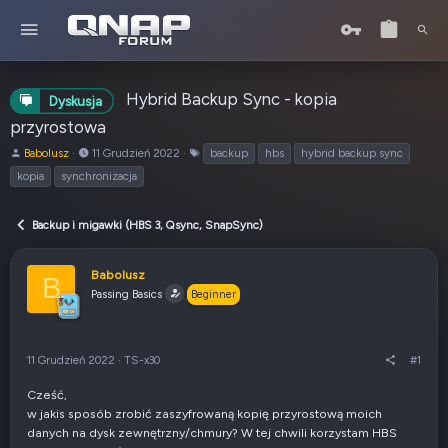
Hybrid Backup Sync - kopia
Dyskusja
przyrostowa
A
o
T
Babolusz
11 Grudzień 2022
backup
hbs
hybrid backup sync
u
d
a
kopia
synchronizacja
t
:
g
o
i
r
Backup i migawki (HBS 3, Qsync, SnapSync)
t
e
Babolusz
m
B
Passing Basics
a
Beginner
t
u
11 Grudzień 2022
·
TS-x30
#1
Cześć,
w jakis sposób zrobić zaszyfrowaną kopię przyrostową moich
danych na dysk zewnętrzny/chmury? W tej chwili korzystam HBS