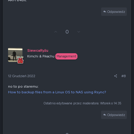
Odpowiedz
G
Z
0
ł
g
o
ł
s
o
u
s
SiewcaRyżu
j
z
Kimchi & Pikachu
Management
w
e
g
n
ó
i
r
e
12 Grudzień 2022
#8
ę
n
e
no to po staremu:
g
How to backup files from a Linux OS to NAS using Rsync?
a
t
y
Ostatnio edytowane przez moderatora:
Wtorek o 14:35
w
n
Odpowiedz
e