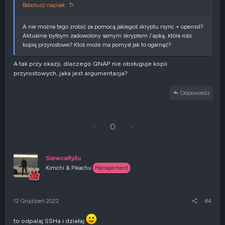
Babolusz napisał:
A nie można tego zrobić za pomocą jakiegoś skryptu rsync + openssl?
Aktualnie byłbym zadowolony samym skryptem / apką, która robi
kopię przyrostowe? Ktoś może ma pomysł jak to ogarnąć?
A tak przy okazji, dlaczego QNAP nie obsługuje kopii
przyrostowych, jaka jest argumentacja?
Odpowiedz
G
Z
0
ł
g
o
ł
s
o
u
s
SiewcaRyżu
j
z
Kimchi & Pikachu
Management
w
e
g
n
ó
i
r
e
12 Grudzień 2022
#4
ę
n
e
g
to odpalaj SSHa i działaj