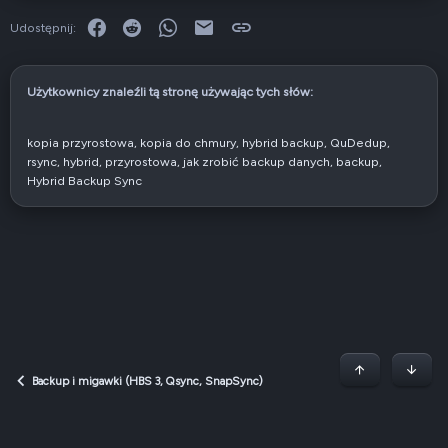
u
ł
Facebook
Reddit
WhatsApp
E-mail
Link
Udostępnij:
Użytkownicy znaleźli tą stronę używając tych słów:
kopia przyrostowa
kopia do chmury
hybrid backup
QuDedup
rsync
hybrid
przyrostowa
jak zrobić backup danych
backup
Hybrid Backup Sync
Początek stron
Dół
Backup i migawki (HBS 3, Qsync, SnapSync)