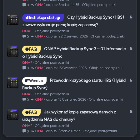
y
QNAP
Środa o 14:35
Oficjalne podręczniki
0
k
u
A
Czy Hybrid Backup Sync (HBS)
Instrukcja obsługi
ł
r
zawsze wykonuje pełną kopię zapasową?
t
QNAP
Oficjalne podręczniki
y
QNAP
22 Czerwiec 2026
Oficjalne podręczniki
0
k
u
A
QNAP Hybrid Backup Sync 3 – 01 Informacje
FAQ
ł
r
o Hybrid Backup Sync
t
QNAP
Oficjalne podręczniki
y
QNAP
16 Czerwiec 2026
Oficjalne podręczniki
0
k
u
A
Przewodnik szybkiego startu HBS (Hybrid
Wiedza
ł
r
Backup Sync)
t
QNAP
Oficjalne podręczniki
y
QNAP
13 Czerwiec 2026
Oficjalne podręczniki
0
k
u
A
Jak wykonać kopię zapasową danych z
FAQ
ł
r
urządzenia NAS do chmury?
t
QNAP
Oficjalne podręczniki
y
QNAP
Środa o 07:27
Oficjalne podręczniki
0
k