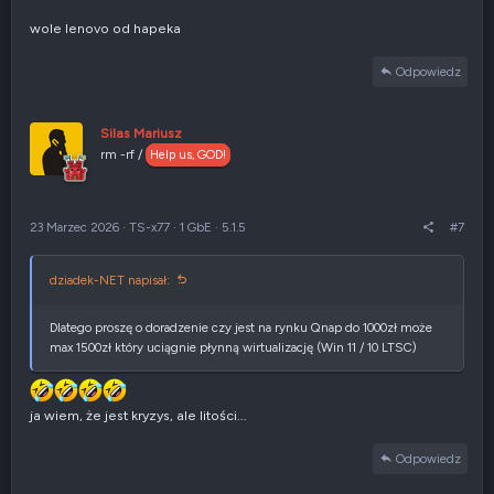
wole lenovo od hapeka
Odpowiedz
Silas Mariusz
rm -rf /
Help us, GOD!
23 Marzec 2026
·
TS-x77
·
1 GbE
·
5.1.5
#7
dziadek-NET napisał:
Dlatego proszę o doradzenie czy jest na rynku Qnap do 1000zł może
max 1500zł który uciągnie płynną wirtualizację (Win 11 / 10 LTSC)
ja wiem, że jest kryzys, ale litości...
Odpowiedz