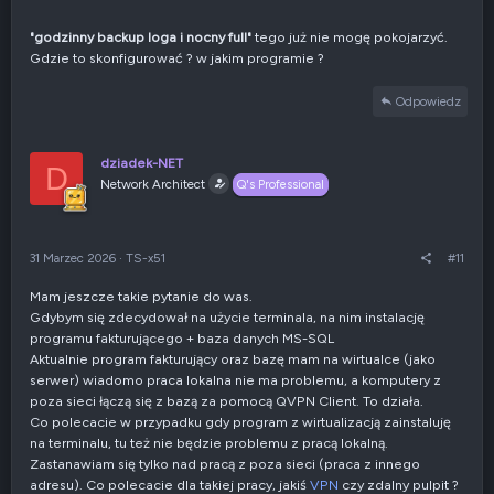
"godzinny backup loga i nocny full"
tego już nie mogę pokojarzyć.
Gdzie to skonfigurować ? w jakim programie ?
Odpowiedz
dziadek-NET
D
Network Architect
Q's Professional
31 Marzec 2026
·
TS-x51
#11
Mam jeszcze takie pytanie do was.
Gdybym się zdecydował na użycie terminala, na nim instalację
programu fakturującego + baza danych MS-SQL
Aktualnie program fakturujący oraz bazę mam na wirtualce (jako
serwer) wiadomo praca lokalna nie ma problemu, a komputery z
poza sieci łączą się z bazą za pomocą QVPN Client. To działa.
Co polecacie w przypadku gdy program z wirtualizacją zainstaluję
na terminalu, tu też nie będzie problemu z pracą lokalną.
Zastanawiam się tylko nad pracą z poza sieci (praca z innego
adresu). Co polecacie dla takiej pracy, jakiś
VPN
czy zdalny pulpit ?