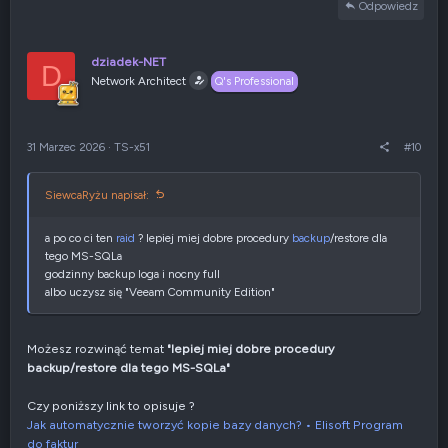
Odpowiedz
dziadek-NET
D
Network Architect
Q's Professional
31 Marzec 2026
·
TS-x51
#10
SiewcaRyżu napisał:
a po co ci ten
raid
? lepiej miej dobre procedury
backup
/restore dla
tego MS-SQLa
godzinny backup loga i nocny full
albo uczysz się "Veeam Community Edition"
Możesz rozwinąć temat
"lepiej miej dobre procedury
backup/restore dla tego MS-SQLa"
Czy poniższy link to opisuje ?
Jak automatycznie tworzyć kopie bazy danych? • Elisoft Program
do faktur