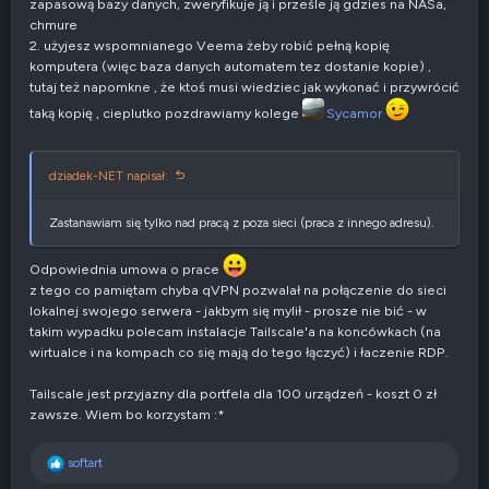
zapasową bazy danych, zweryfikuje ją i prześle ją gdzies na NASa,
chmure
2. użyjesz wspomnianego Veema żeby robić pełną kopię
komputera (więc baza danych automatem tez dostanie kopie) ,
tutaj też napomkne , że ktoś musi wiedziec jak wykonać i przywrócić
taką kopię , cieplutko pozdrawiamy kolege
Sycamor
dziadek-NET napisał:
Zastanawiam się tylko nad pracą z poza sieci (praca z innego adresu).
Odpowiednia umowa o prace
z tego co pamiętam chyba qVPN pozwalał na połączenie do sieci
lokalnej swojego serwera - jakbym się mylił - prosze nie bić - w
takim wypadku polecam instalacje Tailscale'a na koncówkach (na
wirtualce i na kompach co się mają do tego łączyć) i łaczenie RDP.
Tailscale jest przyjazny dla portfela dla 100 urządzeń - koszt 0 zł
zawsze. Wiem bo korzystam :*
R
softart
e