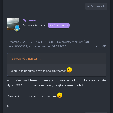
a
Odpowiedz
k
c
j
Sycamor
e
Network Architect
:
Q's Professional
31 Marzec 2026
·
TVS-hx74
·
2.5 GbE
·
Najnowszy możliwy (QuTS
hero h6.0.0.3382, aktualne na dzień 09.02.2026.)
#13
SiewcaRyżu napisał:
cieplutko pozdrawiamy kolege @Sycamor
A podziękował, temat ogarnięty, odtworzenie komputera po padzie
dysku SSD i podmianie na nowy zajęło razem ... 2 h ?
Również serdecznie pozdrawiam
S.