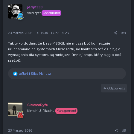
jerry1333
void *ptr
Contributor
23 Marzec 2026
·
TS-x73A
·
1 GbE
·
5.2.x
#8
Tak tylko dodam, że bazy MSSQL nie muszą być koniecznie
uruchamiane na systemach Microsoftu, na linuksach też działają a
wymagania dla systemu są mniejsze (mniej crapu który ciągle coś
rzeźbi).
R
softart
i
Silas Mariusz
e
a
Odpowiedz
k
c
j
SiewcaRyżu
e
Kimchi & Pikachu
:
Management
23 Marzec 2026
#9