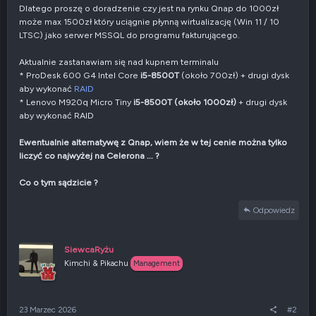
Dlatego proszę o doradzenie czy jest na rynku Qnap do 1000zł
może max 1500zł który uciągnie płynną wirtualizację (Win 11 / 10
LTSC) jako serwer MSSQL do programu fakturującego.
Aktualnie zastanawiam się nad kupnem terminalu
* ProDesk 600 G4 Intel Core
i5-8500T
(około 700zł) + drugi dysk
aby wykonać
RAID
* Lenovo M920q Micro Tiny
i5-8500T (około 1000zł)
+ drugi dysk
aby wykonać RAID
Ewentualnie alternatywę z Qnap, wiem że w tej cenie można tylko
liczyć co najwyżej na Celerona ... ?
Co o tym sądzicie ?
Odpowiedz
SiewcaRyżu
Kimchi & Pikachu
Management
23 Marzec 2026
#2