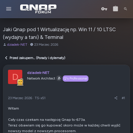
Jaki Qnap pod 1 Wirtualizację np. Win 11 / 10 LTSC
(wydajny a tani) & Terminal
A
o
dziadek-NET
23 Marzec 2026
u
d
t
:
Przed zakupem... (Porady i dylematy)
o
r
t
dziadek-NET
D
e
Network Architect
Q's Professional
m
a
t
u
23 Marzec 2026
·
TS-x51
#1
Witam
Cały czas czekam na następcę Qnap ts-673a.
Teraz obawiam się go kupować skoro może w każdej chwili wyjść
nowszy model z nowszym procesorem.