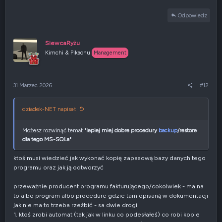
Odpowiedz
SiewcaRyżu
Kimchi & Pikachu
Management
31 Marzec 2026
#12
dziadek-NET napisał:
Możesz rozwinąć temat
"lepiej miej dobre procedury
backup
/restore
dla tego MS-SQLa"
ktoś musi wiedzieć jak wykonać kopię zapasową bazy danych tego
programu oraz jak ją odtworzyć
przeważnie producent programu fakturującego/cokolwiek - ma na
to albo program albo procedure gdzie tam opisaną w dokumentacji
jak nie ma to trzeba rzeźbić - sa dwie drogi
1. ktoś zrobi automat (tak jak w linku co podesłałeś) co robi kopie