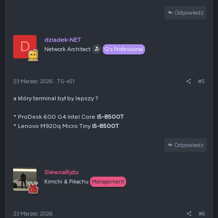
a
Odpowiedz
k
c
j
dziadek-NET
e
D
Network Architect
:
Q's Professional
23 Marzec 2026
·
TS-x51
#5
a który terminal był by lepszy ?
* ProDesk 600 G4 Intel Core
i5-8500T
* Lenovo M920q Micro Tiny
i5-8500T
Odpowiedz
SiewcaRyżu
Kimchi & Pikachu
Management
23 Marzec 2026
#6