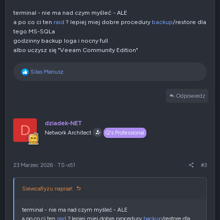
terminal - nie ma nad czym myśleć - ALE
a po co ci ten
raid
? lepiej miej dobre procedury
backup
/restore dla
tego MS-SQLa
godzinny backup loga i nocny full
albo uczysz się "Veeam Community Edition"
R
Silas Mariusz
e
a
Odpowiedz
k
c
j
dziadek-NET
e
D
Network Architect
:
Q's Professional
23 Marzec 2026
·
TS-x51
#3
SiewcaRyżu napisał:
terminal - nie ma nad czym myśleć - ALE
a po co ci ten
raid
? lepiej miej dobre procedury
backup
/restore dla