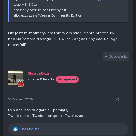
tego MS-SQLa
godzinny backup loga i nocny full
albo uczysz się "Veeam Community Edition"
Nie jestem informatykiem i nie wiem mieć "dobre procedury
backup/restore dla tego MS-SQLa" lub "godzinny backup loga i
nocny full"
Odpowiedz
SiewcaRyżu
Kimchi & Pikachu
Management
23 Marzec 2026
#4
to niech ktoś to ogarnie - pamiętaj
Twoje dane - Twoje pieniądze - Twój czas
R
Silas Mariusz
e