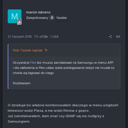
o
ł
s
o
u
s
marcin labrenc
M
j
z
Zarejestrowany
Noobie
w
e
g
n
ó
i
r
e
21 Sierpień 2019
·
TS-x53Be
·
1 GbE
#8
ę
n
e
g
Piotr Tworek napisał:
a
t
y
Oczywiście
Plex
też musisz zainstalować na Samsungu w menu APP
w
i dla ułatwienia w Plex ustaw sobie autologowanie żebyś nie musiał co
n
chwila się logować do niego
e
Pozdrawiam
O dziekuje bo właśnie kombinowałem dlaczego w menu urządzeń
telewizor widzi Plexa, a nie widzi filmów z gopro.
Już zainstalowałem, dam znać czy QNAP się nie rozłączy z
Samsungiem.