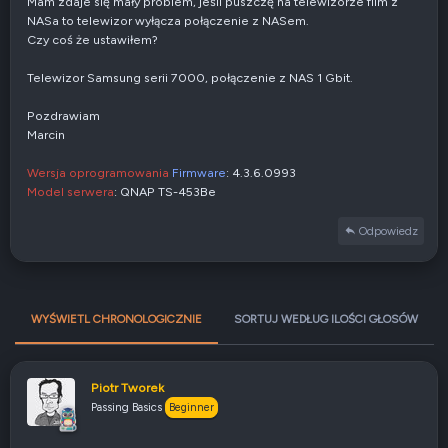
Mam zdaje się mały problem, jeśli puszczę na telewizorze film z
NASa to telewizor wyłącza połączenie z NASem.
Czy coś że ustawiłem?
Telewizor Samsung serii 7000, połączenie z NAS 1 Gbit.
Pozdrawiam
Marcin
Wersja oprogramowania
Firmware
: 4.3.6.0993
Model serwera
: QNAP TS-453Be
Odpowiedz
WYŚWIETL CHRONOLOGICZNIE
SORTUJ WEDŁUG ILOŚCI GŁOSÓW
Piotr Tworek
Passing Basics
Beginner