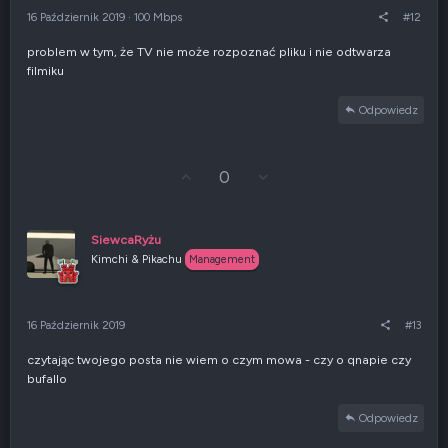
r
e
16 Październik 2019
·
100 Mbps
#12
ę
n
e
problem w tym, że TV nie może rozpoznać pliku i nie odtwarza
g
filmiku
a
t
y
Odpowiedz
w
n
e
G
Z
0
ł
g
o
ł
s
o
u
s
SiewcaRyżu
j
z
Kimchi & Pikachu
Management
w
e
g
n
ó
i
r
e
16 Październik 2019
#13
ę
n
e
czytając twojego posta nie wiem o czym mowa - czy o qnapie czy
g
bufallo
a
t
y
Odpowiedz
w
n