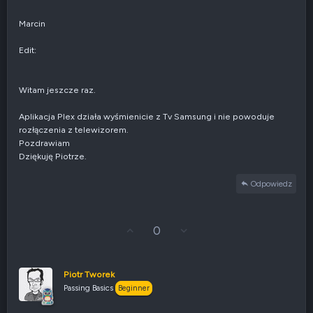
Marcin
Edit:
Witam jeszcze raz.
Aplikacja Plex działa wyśmienicie z Tv Samsung i nie powoduje
rozłączenia z telewizorem.
Pozdrawiam
Dziękuję Piotrze.
Odpowiedz
G
Z
0
ł
g
o
ł
s
o
u
s
Piotr Tworek
j
z
Passing Basics
Beginner
w
e
g
n