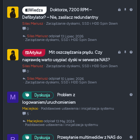
i
e
Z
P
P
Doktorze, 7200 RPM –
Wiedza
a
r
y
Defibrylator? – Nie, zasilacz redundantny
m
z
t
Silas Mariusz
Zarządzanie dyskami, SSD i HDD Spin Down
k
y
a
0
n
p
n
Silas Mariusz
13 Lipiec 2026
i
i
i
Zarządzanie dyskami, SSD i HDD Spin Down
ę
ę
e
t
t
Z
P
P
Mit oszczędzania prądu. Czy
Artykuł
e
y
a
r
y
naprawdę warto usypiać dyski w serwerze NAS?
m
z
t
Silas Mariusz
Zarządzanie dyskami, SSD i HDD Spin Down
k
y
a
0
n
p
n
Silas Mariusz
10 Lipiec 2026
i
i
i
Zarządzanie dyskami, SSD i HDD Spin Down
ę
ę
e
t
t
P
Problem z
Dyskusja
M
e
y
y
logowaniem/uruchomieniem
t
Maciejkoo
Podstawowe ustawienia i inicjalizacja systemu
a
5
n
Maciejkoo
13 Maj 2024
i
Podstawowe ustawienia i inicjalizacja systemu
e
P
Przesyłanie multimediów z NAS do
Dyskusja
R