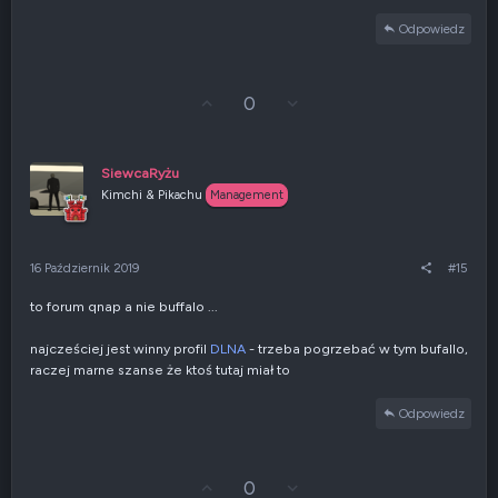
Odpowiedz
G
Z
0
ł
g
o
ł
s
o
u
s
SiewcaRyżu
j
z
Kimchi & Pikachu
Management
w
e
g
n
ó
i
r
e
16 Październik 2019
#15
ę
n
e
to forum qnap a nie buffalo ...
g
a
t
najcześciej jest winny profil
DLNA
- trzeba pogrzebać w tym bufallo,
y
raczej marne szanse że ktoś tutaj miał to
w
n
Odpowiedz
e
G
Z
0