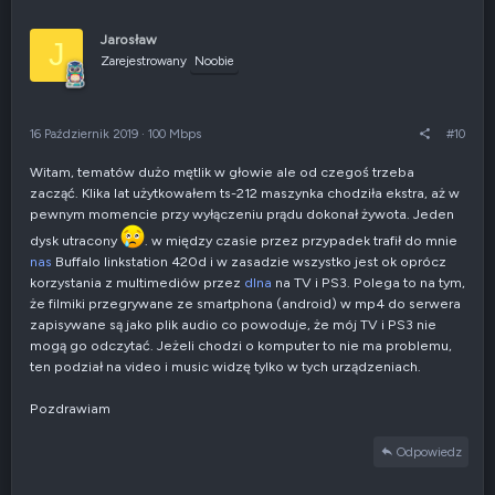
o
ł
Marcin
s
o
u
s
Jarosław
J
Edit:
j
z
Zarejestrowany
Noobie
w
e
g
n
ó
i
Witam jeszcze raz.
r
e
16 Październik 2019
·
100 Mbps
#10
ę
n
Aplikacja Plex działa wyśmienicie z Tv Samsung i nie powoduje
e
rozłączenia z telewizorem.
Witam, tematów dużo mętlik w głowie ale od czegoś trzeba
g
Pozdrawiam
zacząć. Klika lat użytkowałem ts-212 maszynka chodziła ekstra, aż w
a
Dziękuję Piotrze.
t
pewnym momencie przy wyłączeniu prądu dokonał żywota. Jeden
y
dysk utracony
. w między czasie przez przypadek trafił do mnie
w
nas
Buffalo linkstation 420d i w zasadzie wszystko jest ok oprócz
n
korzystania z multimediów przez
dlna
na TV i PS3. Polega to na tym,
e
że filmiki przegrywane ze smartphona (android) w mp4 do serwera
zapisywane są jako plik audio co powoduje, że mój TV i PS3 nie
mogą go odczytać. Jeżeli chodzi o komputer to nie ma problemu,
ten podział na video i music widzę tylko w tych urządzeniach.
Pozdrawiam
Odpowiedz