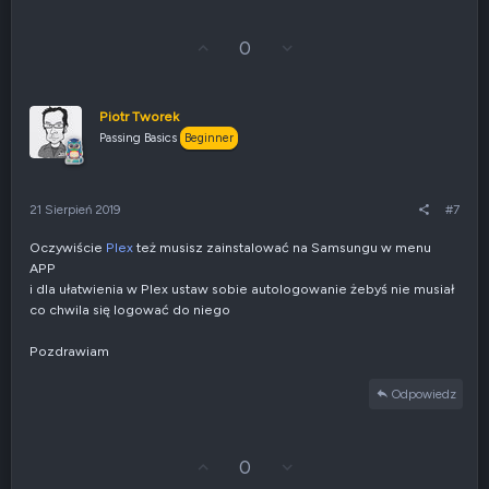
j
e
G
Z
0
:
ł
g
o
ł
s
o
u
s
Piotr Tworek
j
z
Passing Basics
Beginner
w
e
g
n
ó
i
r
e
21 Sierpień 2019
#7
ę
n
e
Oczywiście
Plex
też musisz zainstalować na Samsungu w menu
g
APP
a
t
i dla ułatwienia w Plex ustaw sobie autologowanie żebyś nie musiał
y
co chwila się logować do niego
w
n
Pozdrawiam
e
Odpowiedz
G
Z
0
ł
g