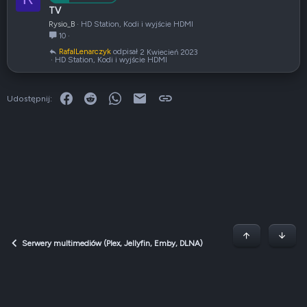
y
TV
t
Rysio_B
HD Station, Kodi i wyjście HDMI
a
10
n
RafalLenarczyk
2 Kwiecień 2023
i
HD Station, Kodi i wyjście HDMI
e
Facebook
Reddit
WhatsApp
E-mail
Link
Udostępnij:
Początek stron
Dół
Serwery multimediów (Plex, Jellyfin, Emby, DLNA)
Dark v2 — Graphite
Polski (PL)