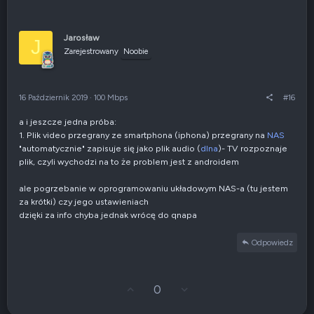
ł
g
o
ł
s
o
u
s
Jarosław
J
j
z
Zarejestrowany
Noobie
w
e
g
n
ó
i
r
e
16 Październik 2019
·
100 Mbps
#16
ę
n
e
a i jeszcze jedna próba:
g
1. Plik video przegrany ze smartphona (iphona) przegrany na
NAS
a
t
"automatycznie" zapisuje się jako plik audio (
dlna
)- TV rozpoznaje
y
plik, czyli wychodzi na to że problem jest z androidem
w
n
ale pogrzebanie w oprogramowaniu układowym NAS-a (tu jestem
e
za krótki) czy jego ustawieniach
dzięki za info chyba jednak wrócę do qnapa
Odpowiedz
G
Z
0
ł
g
o
ł