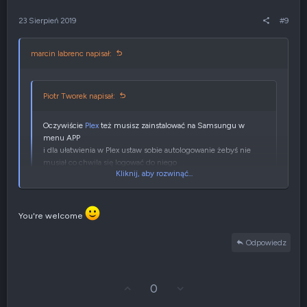
ó
i
r
e
23 Sierpień 2019
#9
ę
n
e
g
marcin labrenc napisał:
a
t
y
w
Piotr Tworek napisał:
n
e
Oczywiście
Plex
też musisz zainstalować na Samsungu w
menu APP
i dla ułatwienia w Plex ustaw sobie autologowanie żebyś nie
musiał co chwila się logować do niego
Kliknij, aby rozwinąć...
Pozdrawiam
You're welcome
Kliknij, aby rozwinąć...
O dziekuje bo właśnie kombinowałem dlaczego w menu urządzeń
Odpowiedz
telewizor widzi Plexa, a nie widzi filmów z gopro.
Już zainstalowałem, dam znać czy QNAP się nie rozłączy z
Samsungiem.
G
Z
0
ł
g