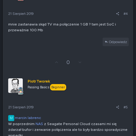
g
n
ó
i
r
e
21 Sierpień 2019
#4
ę
n
e
mnie zastanawia skąd TV ma połączenie 1 GB ? tam jest SoC i
g
przeważnie 100 Mb
a
t
y
Odpowiedz
w
n
e
G
Z
0
ł
g
o
ł
s
o
u
s
Piotr Tworek
j
z
Passing Basics
Beginner
w
e
g
n
ó
i
r
e
21 Sierpień 2019
#5
ę
n
e
marcin labrenc
M
g
W poprzednim
NAS
z Seagate Personal Cloud czasami mi się
a
t
zdarzał bufor i zerwanie połączenia ale to były bardzo sporadyczne
y
wypadki