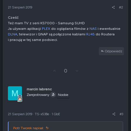
21 Sierpień 2019
#2
Cześć
Też mam TV z serii KS7000 - Samsung SUHD
Ja używam aplikacji
PLEX
do oglądania filmów z
NAS
i ewentualnie
DLNA
, telewizor i QNAP są połączone kablami
RJ45
do Routera
i pracują w tej same podsieci.
Odpowiedz
G
Z
0
ł
g
o
ł
s
o
u
s
marcin labrenc
M
j
z
Zarejestrowany
Noobie
w
e
g
n
ó
i
r
e
21 Sierpień 2019
·
TS-x53Be
·
1 GbE
#3
ę
n
e
g
Piotr Tworek napisał: