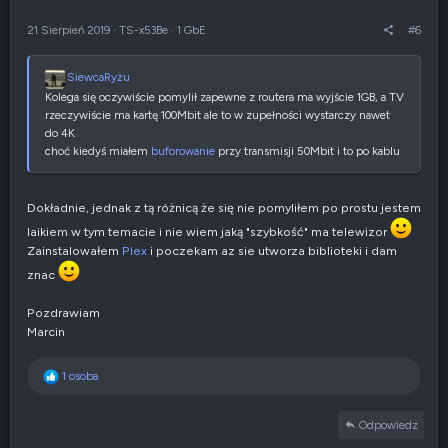
ó
i
r
e
21 Sierpień 2019
·
TS-x53Be
·
1 GbE
#6
ę
n
e
g
SiewcaRyżu
a
Kolega się oczywiście pomylił zapewne z routera ma wyjście 1GB, a TV
t
rzeczywiście ma kartę 100Mbit ale to w zupełności wystarczy nawet
y
w
do 4K
n
choć kiedyś miałem
buforowanie
przy transmisji 50Mbit i to po kablu
e
Dokładnie, jednak z tą różnicą że się nie pomyliłem po prostu jestem
laikiem w tym temacie i nie wiem jaką "szybkość" ma telewizor
Zainstalowałem
Plex
i poczekam az sie utworza biblioteki i dam
znac
Pozdrawiam
Marcin
R
1 osoba
e
a
Odpowiedz
k
c