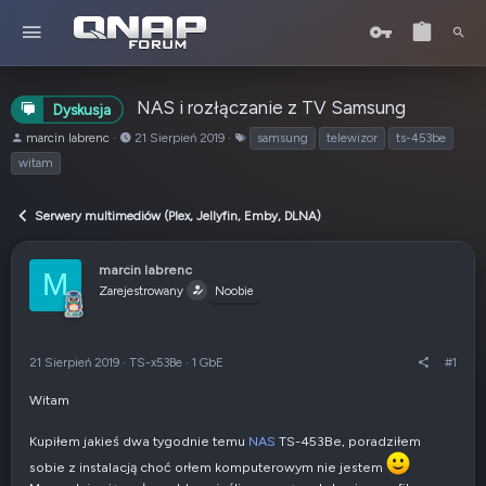
NAS i rozłączanie z TV Samsung
Dyskusja
A
o
T
marcin labrenc
21 Sierpień 2019
samsung
telewizor
ts-453be
u
d
a
witam
t
:
g
o
i
r
Serwery multimediów (Plex, Jellyfin, Emby, DLNA)
t
e
marcin labrenc
m
M
Zarejestrowany
a
Noobie
t
u
21 Sierpień 2019
·
TS-x53Be
·
1 GbE
#1
Witam
Kupiłem jakieś dwa tygodnie temu
NAS
TS-453Be, poradziłem
sobie z instalacją choć orłem komputerowym nie jestem