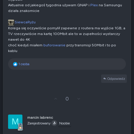
w
Aktualnie od jakiegoś tygodnia używam QNAP i
Plex
na Samsungu
n
działa znakomicie
e
SiewcaRyżu
Kolega się oczywiście pomylił zapewne z routera ma wyjście 1GB, a
TV rzeczywiście ma kartę 100Mbit ale to w zupełności wystarczy
nawet do 4K
choć kiedyś miałem
buforowanie
przy transmisji 50Mbit i to po
kablu
R
1 osoba
e
a
Odpowiedz
k
c
j
e
G
Z
0
:
ł
g
o
ł
s
o
u
s
marcin labrenc
M
j
z
Zarejestrowany
Noobie
w
e
g
n