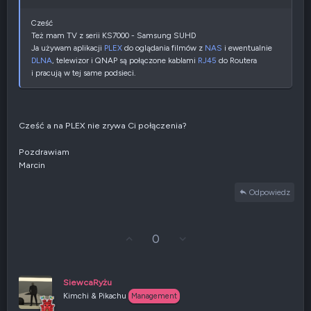
a
t
y
Cześć
w
Też mam TV z serii KS7000 - Samsung SUHD
n
Ja używam aplikacji
PLEX
do oglądania filmów z
NAS
i ewentualnie
e
DLNA
, telewizor i QNAP są połączone kablami
RJ45
do Routera
i pracują w tej same podsieci.
Cześć a na PLEX nie zrywa Ci połączenia?
Pozdrawiam
Marcin
Odpowiedz
G
Z
0
ł
g
o
ł
s
o
u
s
SiewcaRyżu
j
z
Kimchi & Pikachu
Management
w
e