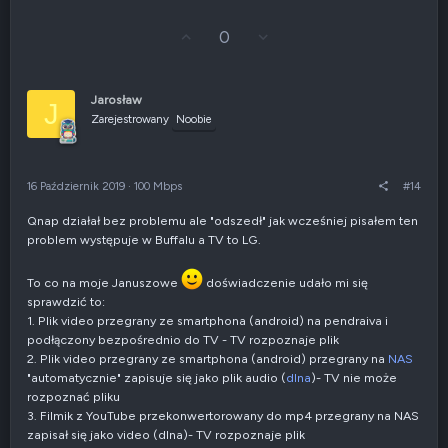
e
G
Z
0
ł
g
o
ł
s
o
u
s
Jarosław
J
j
z
Zarejestrowany
Noobie
w
e
g
n
ó
i
r
e
16 Październik 2019
·
100 Mbps
#14
ę
n
e
Qnap działał bez problemu ale "odszedł" jak wcześniej pisałem ten
g
problem występuje w Buffalu a TV to LG.
a
t
y
To co na moje Januszowe
doświadczenie udało mi się
w
sprawdzić to:
n
1. Plik video przegrany ze smartphona (android) na pendraiva i
e
podłączony bezpośrednio do TV - TV rozpoznaje plik
2. Plik video przegrany ze smartphona (android) przegrany na
NAS
"automatycznie" zapisuje się jako plik audio (
dlna
)- TV nie może
rozpoznać pliku
3. Filmik z YouTube przekonwertorowany do mp4 przegrany na NAS
zapisał się jako video (dlna)- TV rozpoznaje plik