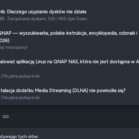
ik: Dlaczego usypianie dysków nie działa
025
Zarządzanie dyskami, SSD i HDD Spin Down
AP — wyszukiwarka, polskie instrukcje, encyklopedia, odznaki i
2026)
taj nieznajomy!
talować aplikację Linux na QNAP NAS, która nie jest dostępna w 
Oficjalne podręczniki
stalacja dodatku Media Streaming (DLNA) nie powiodła się?
Oficjalne podręczniki
sApp
-mail
Link
 używając tych słów: