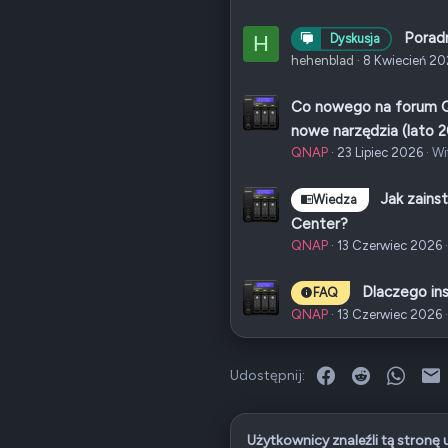
Poradn
H
Dyskusja
hehenblad
8 Kwiecień 2
Co nowego na forum QN
nowe narzędzia (lato 
QNAP
23 Lipiec 2026
Wi
Jak zains
Wiedza
Center?
QNAP
13 Czerwiec 2026
Dlaczego in
FAQ
QNAP
13 Czerwiec 2026
Facebook
Reddit
What
E
Udostępnij:
Użytkownicy znaleźli tą stronę