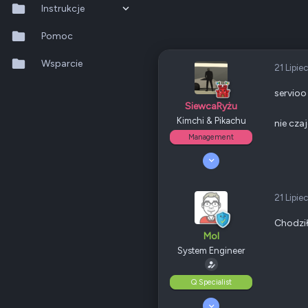
Odznaki
40
Instrukcje
QNAP
TS-x64
Ethernet
2.5 GbE
QTS 5.2.x
Pomoc
QuTS hero h6.0.x
Wsparcie
21 Lipie
Poz.
2
QuMagie
servioo
SiewcaRyżu
Hybrid Backup Sync
Kimchi & Pikachu
nie czaj
Management
Qfile Pro
9 Październik 2023
17 297
HA Manager
2 022
340
21 Lipie
QuWAN
Odznaki
205
QNAP
null
Chodził
QuRouter
Ethernet
null
Mol
System Engineer
QSS
Poz.
6
Q Specialist
15 Lipiec 2018