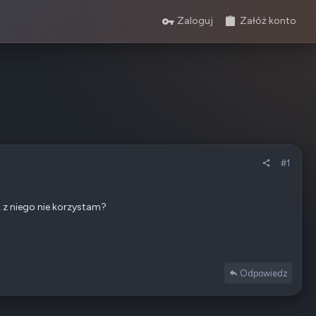
Zaloguj
Załóż konto
#1
 z niego nie korzystam?
Odpowiedz