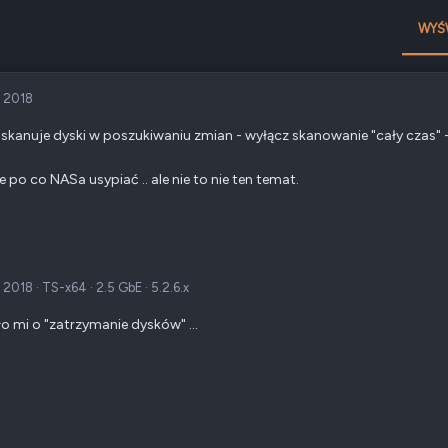
WYŚ
c 2018
 skanuje dyski w poszukiwaniu zmian - wyłącz skanowanie "cały czas" -
e po co NASa usypiać .. ale nie to nie ten temat.
c 2018
·
TS-x64
·
2.5 GbE
·
5.2.6.x
o mi o "zatrzymanie dysków" ...