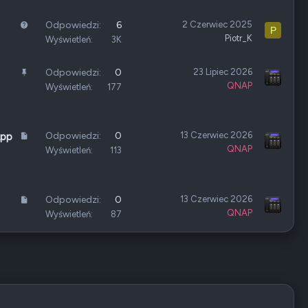
k
y
a
n
p
n
P
Odpowiedzi
6
2 Czerwiec 2025
P
i
i
i
Piotr_K
y
Wyświetleń
3K
ę
ę
e
t
t
t
a
P
Odpowiedzi
0
23 Lipiec 2026
e
y
n
QNAP
r
Wyświetleń
177
i
z
e
y
p
A
Odpowiedzi
0
13 Czerwiec 2026
App
i
QNAP
r
Wyświetleń
113
ę
t
t
y
y
k
A
Odpowiedzi
0
13 Czerwiec 2026
u
QNAP
r
Wyświetleń
87
ł
t
y
k
u
ł