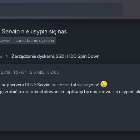
i Serviio nie usypia się nas
serviio
zarządzanie dyskami
a
Zarządzanie dyskami, SSD i HDD Spin Down
c 2018
·
TS-x64
·
2.5 GbE
·
5.2.6.x
alacji servera
DLNA
Serviio
nas
przestał się usypiać
 zrobić po za odinstalowaniem aplikacji by nas znowu się usypiał jak