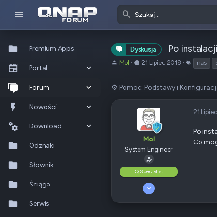
Po instalacj
Premium Apps
Dyskusja
A
o
T
Mol
21 Lipiec 2018
nas
Portal
u
d
a
t
:
g
Co nowego?
Forum
⚙️ Pomoc: Podstawy i Konfiguracj
o
i
r
Ostatnia aktywność
Nowe posty
Nowości
t
21 Lipie
e
Popularne
Nowe posty
Download
m
Po inst
Mol
a
Co mogę
Szukaj na forum
Wszystkie posty
Szukaj zasobów
Odznaki
t
System Engineer
u
Nowe zasoby
Słownik
Q Specialist
Ostatnia aktywność
Ściąga
15 Lipiec 2018
177
Serwis
13
105