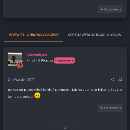
Odpowiedz
WYŚWIETL CHRONOLOGICZNIE
SORTUJ WEDŁUG ILOŚCI GŁOSÓW
SiewcaRyżu
Kimchi & Pikachu
Management
24 Wrzesień 2017
#2
pokaż co popełniłeś to ktoś pomoże , tak na sucho to tylko każdy po
temacie poleci
Odpowiedz
G
Z
0