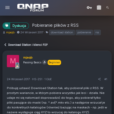
Pobieranie plików z RSS
Dyskusja
A
o
T
mjaqb
24 Wrzesień 2017
download station
pobieranie
rss
u
d
a
t
:
g
Download Station i klienci P2P
o
i
r
t
mjaqb
M
e
Passing Basics
Beginner
m
a
t
u
24 Wrzesień 2017
·
HS-251
·
1 GbE
#1
Próbuję ustawić Download Station tak, aby pobierał pliki z RSS. W
prostym wariancie, w którym pobiera wszystko jak leci - działa. Nie
udaje mi się natomiast doprowadzić do tego, aby pobierał tylko
pliki pasujące do maski (np. *.avi|*.mkv etc.) a następnie wrzucał je
do konkretnych katalogów (również bazując na maskach - np. jeśli w
nazwie występuje ciąg XYZ to wrzucaj do katalogu XYZ).