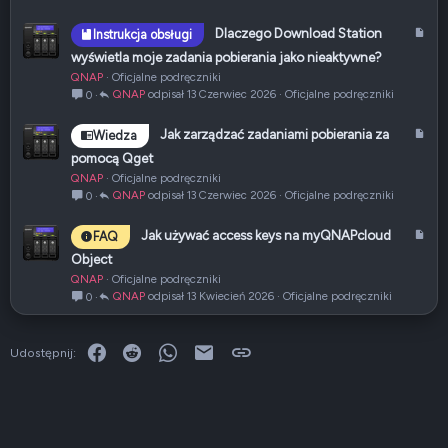
y
k
A
Dlaczego Download Station
Instrukcja obsługi
u
r
wyświetla moje zadania pobierania jako nieaktywne?
ł
t
QNAP
Oficjalne podręczniki
y
QNAP
13 Czerwiec 2026
Oficjalne podręczniki
0
k
u
A
Jak zarządzać zadaniami pobierania za
Wiedza
ł
r
pomocą Qget
t
QNAP
Oficjalne podręczniki
y
QNAP
13 Czerwiec 2026
Oficjalne podręczniki
0
k
u
A
Jak używać access keys na myQNAPcloud
FAQ
ł
r
Object
t
QNAP
Oficjalne podręczniki
y
QNAP
13 Kwiecień 2026
Oficjalne podręczniki
0
k
u
ł
Facebook
Reddit
WhatsApp
E-mail
Link
Udostępnij: