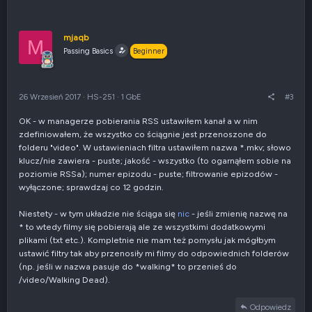
ł
g
o
ł
s
o
u
s
mjaqb
M
j
z
Passing Basics
Beginner
w
e
g
n
ó
i
r
e
26 Wrzesień 2017
·
HS-251
·
1 GbE
#3
ę
n
e
OK - w managerze pobierania RSS ustawiłem kanał a w nim
g
zdefiniowałem, że wszystko co ściągnie jest przenoszone do
a
t
folderu "video". W ustawieniach filtra ustawiłem nazwa *.mkv; słowo
y
klucz/nie zawiera - puste; jakość - wszystko (to ogarnąłem sobie na
w
poziomie RSSa); numer epizodu - puste; filtrowanie epizodów -
n
wyłączone; sprawdzaj co 12 godzin.
e
Niestety - w tym układzie nie ściąga się
nic
- jeśli zmienię nazwę na
* to wtedy filmy się pobierają ale ze wszystkimi dodatkowymi
plikami (txt etc.). Kompletnie nie mam też pomysłu jak mógłbym
ustawić filtry tak aby przenosiły mi filmy do odpowiednich folderów
(np. jeśli w nazwa pasuje do *walking* to przenieś do
/video/Walking Dead).
Odpowiedz