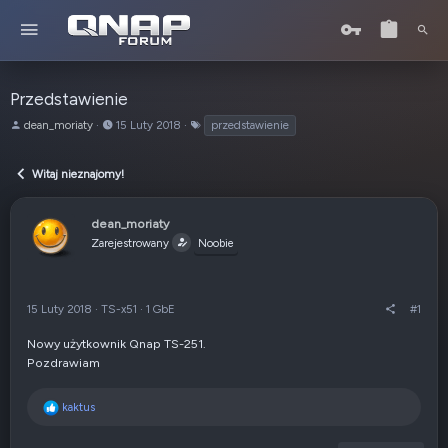
Przedstawienie
A
o
T
dean_moriaty
15 Luty 2018
przedstawienie
u
d
a
t
:
g
Witaj nieznajomy!
o
i
r
t
dean_moriaty
e
Zarejestrowany
Noobie
m
a
t
u
15 Luty 2018
·
TS-x51
·
1 GbE
#1
Nowy użytkownik Qnap TS-251.
Pozdrawiam
R
kaktus
e
a