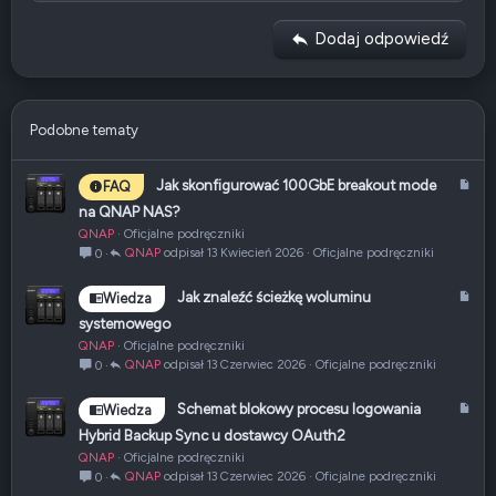
Nagłówek 2
Georgia
15
Wyjustuj tekst
Usuń wcięcie
Nagłówek 3
Dodaj odpowiedź
18
Tahoma
22
Times New Roman
26
Trebuchet MS
Podobne tematy
Verdana
A
Jak skonfigurować 100GbE breakout mode
FAQ
r
na QNAP NAS?
t
QNAP
Oficjalne podręczniki
y
QNAP
13 Kwiecień 2026
Oficjalne podręczniki
0
k
u
A
Jak znaleźć ścieżkę woluminu
Wiedza
ł
r
systemowego
t
QNAP
Oficjalne podręczniki
y
QNAP
13 Czerwiec 2026
Oficjalne podręczniki
0
k
u
A
Schemat blokowy procesu logowania
Wiedza
ł
r
Hybrid Backup Sync u dostawcy OAuth2
t
QNAP
Oficjalne podręczniki
y
QNAP
13 Czerwiec 2026
Oficjalne podręczniki
0
k