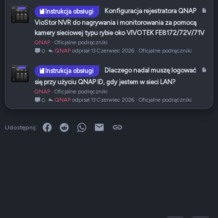
u
A
Konfiguracja rejestratora QNAP
Instrukcja obsługi
ł
r
VioStor NVR do nagrywania i monitorowania za pomocą
t
kamery sieciowej typu rybie oko VIVOTEK FE8172/72V/71V
y
QNAP
Oficjalne podręczniki
k
QNAP
13 Czerwiec 2026
Oficjalne podręczniki
0
u
ł
A
Dlaczego nadal muszę logować
Instrukcja obsługi
r
się przy użyciu QNAP ID, gdy jestem w sieci LAN?
t
QNAP
Oficjalne podręczniki
y
QNAP
13 Czerwiec 2026
Oficjalne podręczniki
0
k
u
ł
Facebook
Reddit
WhatsApp
E-mail
Link
Udostępnij: