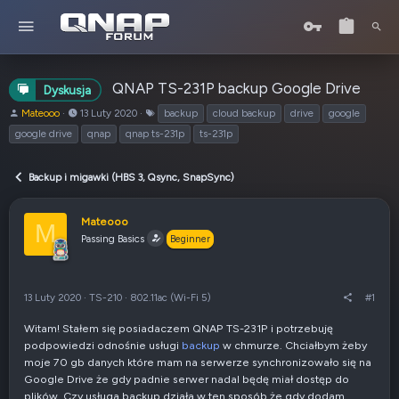
QNAP TS-231P backup Google Drive
Dyskusja
A
o
T
Mateooo
13 Luty 2020
backup
cloud backup
drive
google
u
d
a
google drive
qnap
qnap ts-231p
ts-231p
t
:
g
o
i
r
Backup i migawki (HBS 3, Qsync, SnapSync)
t
e
Mateooo
m
M
Passing Basics
a
Beginner
t
u
13 Luty 2020
·
TS-210
·
802.11ac (Wi-Fi 5)
#1
Witam! Stałem się posiadaczem QNAP TS-231P i potrzebuję
podpowiedzi odnośnie usługi
backup
w chmurze. Chciałbym żeby
moje 70 gb danych które mam na serwerze synchronizowało się na
Google Drive że gdy padnie serwer nadal będę miał dostęp do
plików. Czy usługa backup działa w ten sposób że gdy dodam