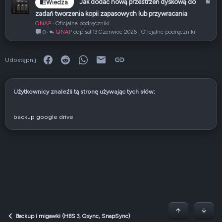
A
Jak dodać nową przestrzeń dyskową do
Wiedza
ł
r
zadań tworzenia kopii zapasowych lub przywracania
t
QNAP
Oficjalne podręczniki
y
QNAP
13 Czerwiec 2026
Oficjalne podręczniki
0
k
u
ł
Facebook
Reddit
WhatsApp
E-mail
Link
Udostępnij:
Użytkownicy znaleźli tą stronę używając tych słów:
backup google drive
Początek stron
Dół
Backup i migawki (HBS 3, Qsync, SnapSync)