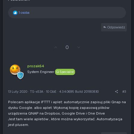
R
1 osoba
e
a
Odpowiedz
k
c
j
e
G
Z
0
:
ł
g
o
ł
s
o
u
s
prozak64
j
z
System Engineer
Q Specialist
w
e
g
n
ó
i
r
e
13 Luty 2020
·
TS-x53A
·
10 GbE
·
4.3.4.0695 Build 20180830
#3
ę
n
e
Polecam aplikacje IFTTT i aplet: automatycznie zapisuj pliki Qnap na
g
dysku Google. albo aplet :Wykonaj kopię zapasową plików
a
t
urządzenia QNAP na Dropbox, Google Drive i One Drive
y
Jest tam wiele apletów , które można wykorzystać. Automatyzacja
w
jest plusem.
n
e