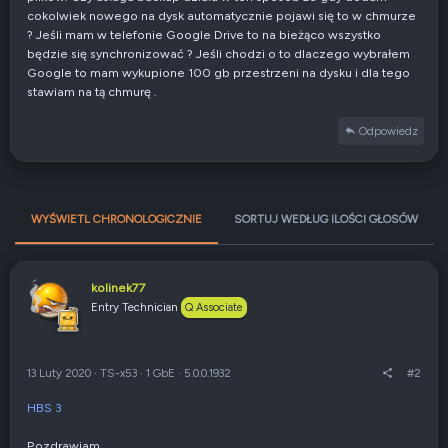
cokolwiek nowego na dysk automatycznie pojawi się to w chmurze
? Jeśli mam w telefonie Google Drive to na bieżąco wszystko
będzie się synchronizować ? Jeśli chodzi o to dlaczego wybrałem
Google to mam wykupione 100 gb przestrzeni na dysku i dla tego
stawiam na tą chmurę .
Odpowiedz
WYŚWIETL CHRONOLOGICZNIE
SORTUJ WEDŁUG ILOŚCI GŁOSÓW
kolinek77
Entry Technician
Q Associate
13 Luty 2020
·
TS-x53
·
1 GbE
·
5.0.0.1932
#2
HBS 3
Pozdrawiam