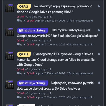
A
Jak utworzyć kopię zapasową i przywrócić
FAQ
r
dane na Google Drive za pomocą HBS3?
t
QNAP
Oficjalne podręczniki
y
QNAP
13 Kwiecień 2026
Oficjalne podręczniki
0
k
u
A
Jak uzyskać autoryzację od
Instrukcja obsługi
ł
r
Google na używanie HDP for SaaS dla Google Workspace?
t
QNAP
Oficjalne podręczniki
y
QNAP
13 Czerwiec 2026
Oficjalne podręczniki
0
k
u
A
Dlaczego błąd HBS sync do Google Drive z
FAQ
ł
r
komunikatem 'Cloud storage service failed to create file
t
with Google Docs'
y
QNAP
Oficjalne podręczniki
k
QNAP
13 Kwiecień 2026
Oficjalne podręczniki
0
u
ł
A
Najczęściej zadawane pytania
Instrukcja obsługi
r
dotyczące obsługi proxy w DA Drive Analyzer
t
QNAP
Oficjalne podręczniki
y
QNAP
13 Czerwiec 2026
Oficjalne podręczniki
0
k
u