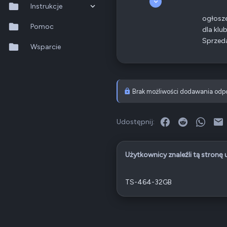
Instrukcje
64
6
ogłosze
QTS 5.2.x
Pomoc
85
dla klu
Odznaki
20
Sprzed
QNAP
TS-xx83XU-RP
QuTS hero h6.0.x
Wsparcie
Ethernet
1 GbE
QuMagie
Poz.
1
Hybrid Backup Sync
Brak możliwości dodawania odp
Qfile Pro
Facebook
Reddit
What
E
Udostępnij:
HA Manager
QuWAN
Użytkownicy znaleźli tą stronę
QuRouter
TS-464-32GB
QSS