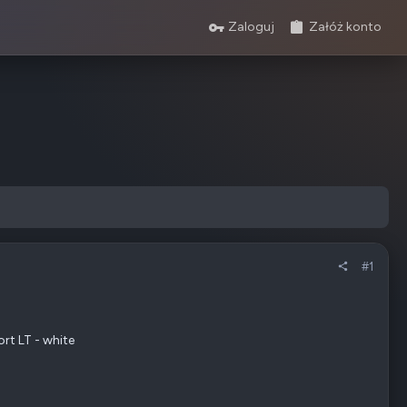
Zaloguj
Załóż konto
#1
rt LT - white