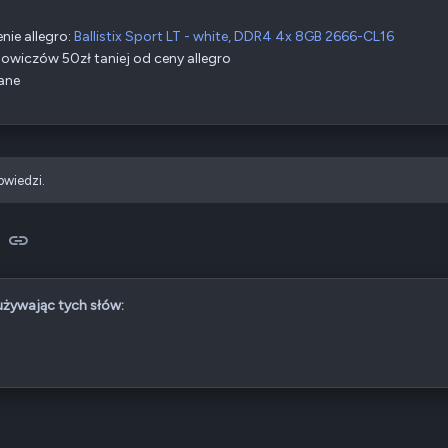
nie allegro:
Ballistix Sport LT - white, DDR4 4x 8GB 2666-CL16
bowiczów 50zł taniej od ceny allegro
ane
owiedzi.
sApp
-mail
Link
 używając tych słów: