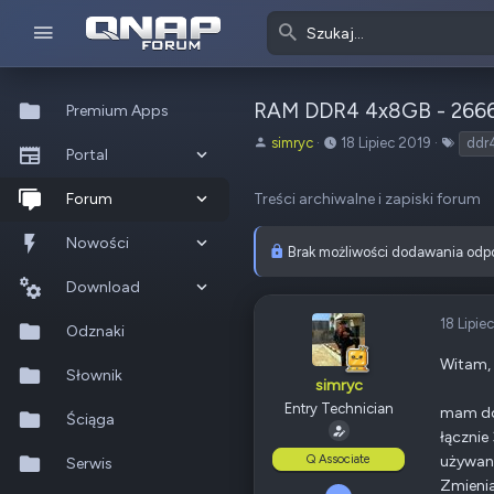
RAM DDR4 4x8GB - 2666-CL
Premium Apps
A
o
T
simryc
18 Lipiec 2019
ddr
Portal
u
d
a
t
:
g
Co nowego?
Forum
Treści archiwalne i zapiski forum
o
i
r
Ostatnia aktywność
Nowe posty
Nowości
t
Brak możliwości dodawania odp
e
Popularne
Nowe posty
Download
m
a
18 Lipie
Szukaj na forum
Wszystkie posty
Szukaj zasobów
Odznaki
t
u
Witam,
Nowe zasoby
Słownik
simryc
Entry Technician
mam do
Ostatnia aktywność
Ściąga
łącznie
Q Associate
używan
Serwis
Zmienia
10 Październik 2015