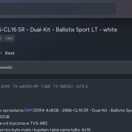
16 SR - Dual-Kit - Ballistix Sport LT - white
4
ram
Kosz
owiedzi.
c 2019
·
TS-xx83XU-RP
·
1 GbE
·
TS-1683XU - QTS 5
 sprzedania
RAM
DDR4 4x8GB - 2666-CL16 SR - Dual-Kit - Ballistix Spo
 32GB
e od stycznia w TVS-682.
m bo było mało i kupiłem takie same tylko 4x16.