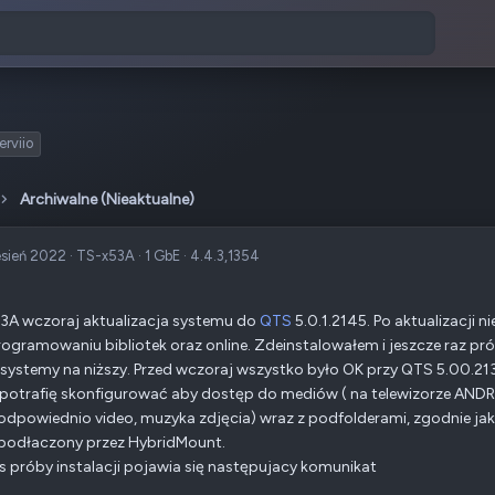
erviio
Archiwalne (Nieaktualne)
sień 2022
·
TS-x53A
·
1 GbE
·
4.4.3,1354
3A wczoraj aktualizacja systemu do
QTS
5.0.1.2145. Po aktualizacji
ogramowaniu bibliotek oraz online. Zdeinstalowałem i jeszcze raz pr
systemy na niższy. Przed wczoraj wszystko było OK przy QTS 5.00.2131
 potrafię skonfigurować aby dostęp do mediów ( na telewizorze ANDR
(odpowiednio video, muzyka zdjęcia) wraz z podfolderami, zgodnie j
podłaczony przez HybridMount.
 próby instalacji pojawia się następujacy komunikat