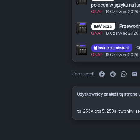
poleceń w języku natu
QNAP
13 Czerwiec 2026
Przewodni
Wiedza
QNAP
13 Czerwiec 2026
Q
Instrukcja obsługi
QNAP
16 Czerwiec 2026
Facebook
Reddit
What
E
Udostępnij:
Użytkownicy znaleźli tą stronę
ts-253A qts 5
253a
twonky
se