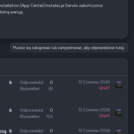
stallation [App Center] Instalacja Serviio zakończona
bilną wersję.
Musisz się zalogować lub zarejestrować, aby odpowiedzieć tutaj.
A
Odpowiedzi
0
13 Czerwiec 2026
QNAP
r
Wyświetleń
83
t
y
k
A
Odpowiedzi
0
13 Czerwiec 2026
u
QNAP
r
Wyświetleń
104
ł
t
y
A
Odpowiedzi
0
13 Czerwiec 2026
ocą