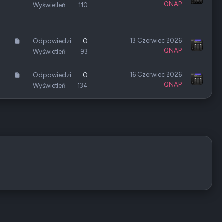
k
QNAP
r
Wyświetleń
110
u
t
ł
y
k
A
Odpowiedzi
0
13 Czerwiec 2026
u
QNAP
r
Wyświetleń
93
ł
t
y
A
Odpowiedzi
0
16 Czerwiec 2026
k
QNAP
r
Wyświetleń
134
u
t
ł
y
k
u
ł