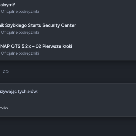
ralnym?
Oficjalne podręczniki
k Szybkiego Startu Security Center
Oficjalne podręczniki
NAP QTS 5.2.x – 02 Pierwsze kroki
Oficjalne podręczniki
sApp
-mail
Link
 używając tych słów:
rviio