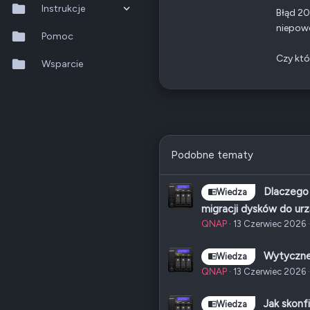
Odznaki
15
Instrukcje
Błąd 2
QNAP
TS-x53A
niepowo
Ethernet
1 GbE
QTS 5.2.x
Pomoc
Czy któ
QuTS hero h6.0.x
Wsparcie
Poz.
1
QuMagie
Hybrid Backup Sync
Qfile Pro
Podobne tematy
HA Manager
Dlaczego 
Wiedza
QuWAN
migracji dysków do ur
QNAP
13 Czerwiec 2026
QuRouter
Wytyczne
Wiedza
QSS
QNAP
13 Czerwiec 2026
Jak skonf
Wiedza