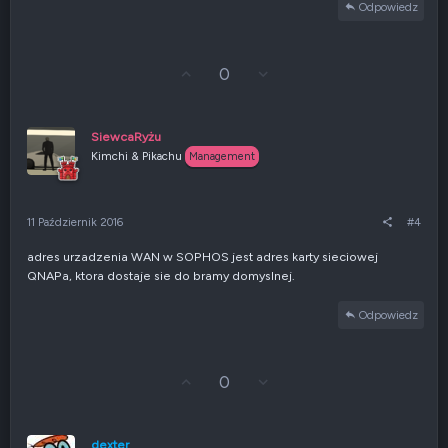
Odpowiedz
G
Z
0
ł
g
o
ł
s
o
u
s
SiewcaRyżu
j
z
Kimchi & Pikachu
Management
w
e
g
n
ó
i
r
e
11 Październik 2016
#4
ę
n
e
adres urzadzenia WAN w SOPHOS jest adres karty sieciowej
g
QNAPa, ktora dostaje sie do bramy domyslnej.
a
t
y
Odpowiedz
w
n
e
G
Z
0
ł
g
o
ł
s
o
u
s
dexter