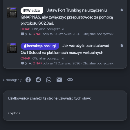
u
ł
A
Ustaw Port Trunking na urządzeniu
Wiedza
r
QNAP NAS, aby zwiększyć przepustowość za pomocą
t
protokołu 802.3ad.
y
QNAP
Oficjalne podręczniki
k
QNAP
13 Czerwiec 2026
Oficjalne podręczniki
0
u
ł
A
Jak wdrożyć i zainstalować
Instrukcja obsługi
r
QuTScloud na platformach maszyn wirtualnych
t
QNAP
Oficjalne podręczniki
y
QNAP
13 Czerwiec 2026
Oficjalne podręczniki
0
k
u
ł
Facebook
Reddit
WhatsApp
E-mail
Link
Udostępnij:
Użytkownicy znaleźli tą stronę używając tych słów:
sophos