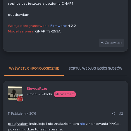
sophos czy jeszcze z poziomu QNAP?
pozdrawiam
Wersja oprogramowania
Firmware
: 4.2.2
Model serwera
: QNAP TS-253A
Odpowiedz
WYŚWIETL CHRONOLOGICZNIE
SORTUJ WEDŁUG ILOŚCI GŁOSÓW
SiewcaRyżu
Kimchi & Pikachu
Management
11 Październik 2016
#2
przejrzalem
instrukcje i nie znalazlem tam
nic
z klonowaniu MACa ..
pokaz mi gdzie to jest napisane.