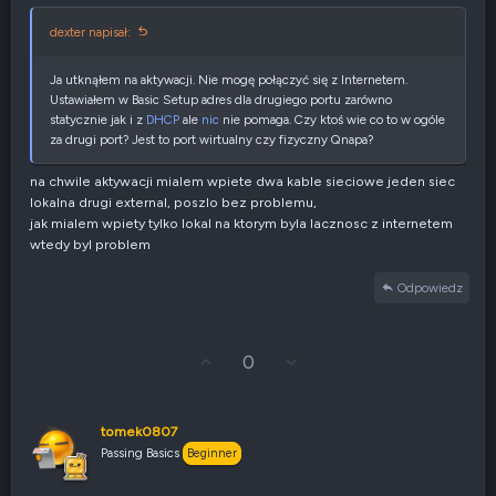
e
g
dexter napisał:
a
t
y
Ja utknąłem na aktywacji. Nie mogę połączyć się z Internetem.
w
Ustawiałem w Basic Setup adres dla drugiego portu zarówno
n
statycznie jak i z
DHCP
ale
nic
nie pomaga. Czy ktoś wie co to w ogóle
e
za drugi port? Jest to port wirtualny czy fizyczny Qnapa?
na chwile aktywacji mialem wpiete dwa kable sieciowe jeden siec
lokalna drugi external, poszlo bez problemu,
jak mialem wpiety tylko lokal na ktorym byla lacznosc z internetem
wtedy byl problem
Odpowiedz
G
Z
0
ł
g
o
ł
s
o
u
s
tomek0807
j
z
Passing Basics
Beginner
w
e
g
n