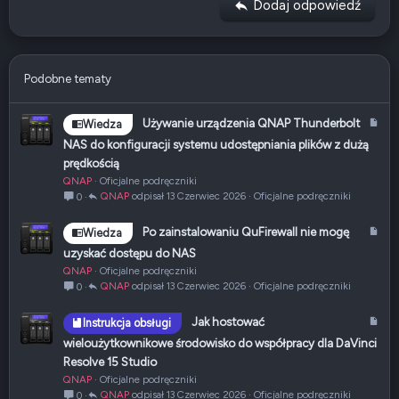
Nagłówek 3
Dodaj odpowiedź
n
18
Tahoma
e
22
Times New Roman
26
Trebuchet MS
Podobne tematy
Verdana
A
Używanie urządzenia QNAP Thunderbolt
Wiedza
r
NAS do konfiguracji systemu udostępniania plików z dużą
t
prędkością
y
QNAP
Oficjalne podręczniki
k
QNAP
13 Czerwiec 2026
Oficjalne podręczniki
0
u
ł
A
Po zainstalowaniu QuFirewall nie mogę
Wiedza
r
uzyskać dostępu do NAS
t
QNAP
Oficjalne podręczniki
y
QNAP
13 Czerwiec 2026
Oficjalne podręczniki
0
k
u
A
Jak hostować
Instrukcja obsługi
ł
r
wieloużytkownikowe środowisko do współpracy dla DaVinci
t
Resolve 15 Studio
y
QNAP
Oficjalne podręczniki
k
QNAP
13 Czerwiec 2026
Oficjalne podręczniki
0