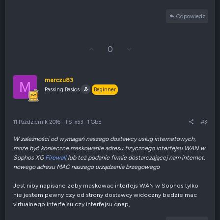
Odpowiedz
G
Z
0
ł
g
o
ł
s
o
u
s
marczu83
M
j
z
Passing Basics
Beginner
w
e
g
n
ó
i
r
e
11 Październik 2016
·
TS-x53
·
1 GbE
#3
ę
n
e
W zależności od wymagań naszego dostawcy usług internetowych,
g
może być konieczne maskowanie adresu fizycznego interfejsu WAN w
a
t
Sophos XG
Firewall
lub też podanie firmie dostarczającej nam internet,
y
nowego adresu MAC naszego urządzenia brzegowego
w
n
Jest niby napisane zeby maskowac interfejs WAN w Sophos tylko
e
nie jestem pewny czy od strony dostawcy widoczny bedzie mac
virtualnego interfejsu czy interfejsu qnap,