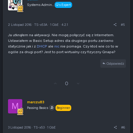
j
z
Systems Admin...
Q's Expert
w
e
g
n
ó
i
r
e
2 Listopad 2016
·
TS-x53A
·
1 GbE
·
4.2.1
#5
ę
n
e
Ja utknąłem na aktywacji. Nie mogę połączyć się z Internetem.
g
Ustawiałem w Basic Setup adres dla drugiego portu zarówno
a
t
statycznie jak i z
DHCP
ale
nic
nie pomaga. Czy ktoś wie co to w
y
ogóle za drugi port? Jest to port wirtualny czy fizyczny Qnapa?
w
n
Odpowiedz
e
G
Z
0
ł
g
o
ł
s
o
u
s
marczu83
M
j
z
Passing Basics
Beginner
w
e
g
n
ó
i
r
e
3 Listopad 2016
·
TS-x53
·
1 GbE
#6
ę
n