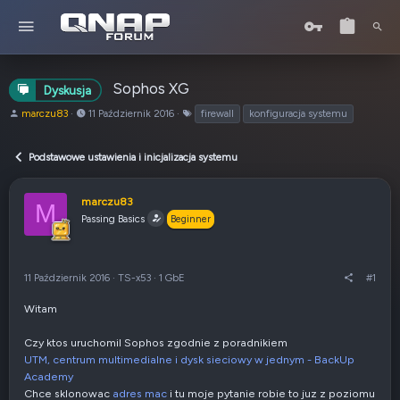
Sophos XG
Dyskusja
A
o
T
marczu83
11 Październik 2016
firewall
konfiguracja systemu
u
d
a
t
:
g
Podstawowe ustawienia i inicjalizacja systemu
o
i
r
t
marczu83
M
e
Passing Basics
Beginner
m
a
t
u
11 Październik 2016
·
TS-x53
·
1 GbE
#1
Witam
Czy ktos uruchomil Sophos zgodnie z poradnikiem
UTM, centrum multimedialne i dysk sieciowy w jednym - BackUp
Academy
Chce sklonowac
adres mac
i tu moje pytanie robie to juz z poziomu