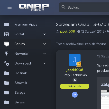
Sprzedam Qnap TS-670 
Premium Apps
A
o
jacek1008
12 Styczeń 2018
Portal
u
d
t
:
Co nowego?
Forum
Treści archiwalne i zapiski forum
o
r
Ostatnia aktywność
Nowe posty
Nowości
t
12 Styc
J
e
Popularne
Nowe posty
Download
m
Sprzeda
jacek1008
a
produc
Szukaj na forum
Wszystkie posty
Szukaj zasobów
Odznaki
t
Entry Technician
u
Nowe zasoby
Słownik
Załą
Q Associate
Ostatnia aktywność
Ściąga
2 Kwiecień 2016
40
Serwis
4
60