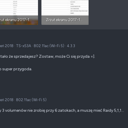
Zrzut ekranu 2017-12-30 o 01.49.27.webp
Zrzut ekranu 2017-12-30 o 01.49.10.webp
173,3 KB · Wyświetleń: 132
72,4 KB · Wyświetleń: 123
zeń 2018
·
TS-x53A
·
802.11ac (Wi-Fi 5)
·
4.3.3
stało że sprzedajesz? Zostaw, może Ci się przyda =].
o super przygoda.
zeń 2018
·
802.11ac (Wi-Fi 5)
y 3 volumenów nie zrobię przy 6 zatokach, a muszę mieć Raidy 5,1,1...