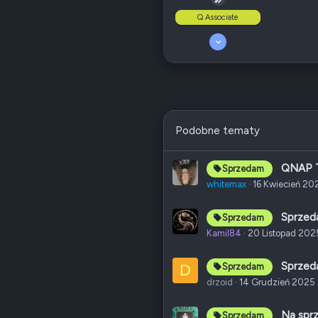
Q Associate
Poz.
6
2 Kwiecień 2016
40
4
60
Odznaki
15
QNAP
null
Ethernet
802.11ac (Wi-Fi 5)
Podobne tematy
Poz.
1
QNAP T
Sprzedam
whitemax
16 Kwiecień 20
Sprzed
Sprzedam
Kamil84
20 Listopad 202
Sprzed
D
Sprzedam
drzoid
14 Grudzień 2025
Na spr
Sprzedam