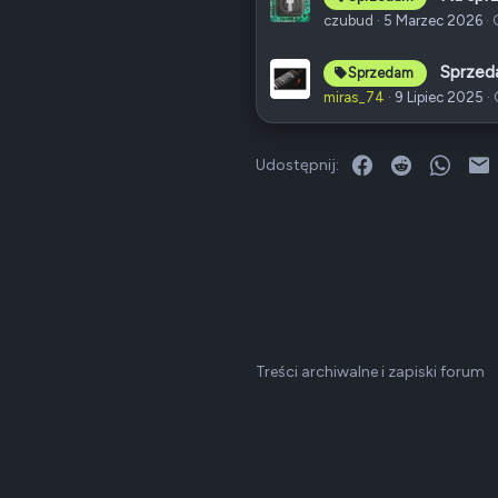
czubud
5 Marzec 2026
Sprzed
Sprzedam
miras_74
9 Lipiec 2025
Facebook
Reddit
What
E
Udostępnij:
Treści archiwalne i zapiski forum
Dark v2 — Graphite
Polski (PL)