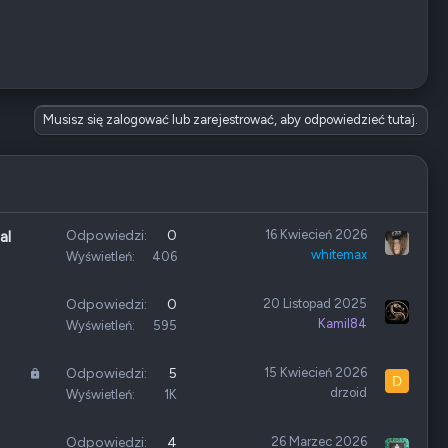
Musisz się zalogować lub zarejestrować, aby odpowiedzieć tutaj.
Odpowiedzi
0
16 Kwiecień 2026
al
whitemax
Wyświetleń
406
Odpowiedzi
0
20 Listopad 2025
Kamil84
Wyświetleń
595
Z
Odpowiedzi
5
15 Kwiecień 2026
D
drzoid
a
Wyświetleń
1K
m
k
Odpowiedzi
4
26 Marzec 2026