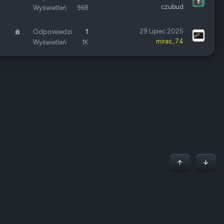
n
czubud
Wyświetleń
968
i
ę
Z
Odpowiedzi
1
29 Lipiec 2025
t
miras_74
a
Wyświetleń
1K
e
m
k
n
i
ę
t
e
Początek stron
Dół
Regulamin
Polityka prywatności
Jak korzystać z forum?
R
S
S