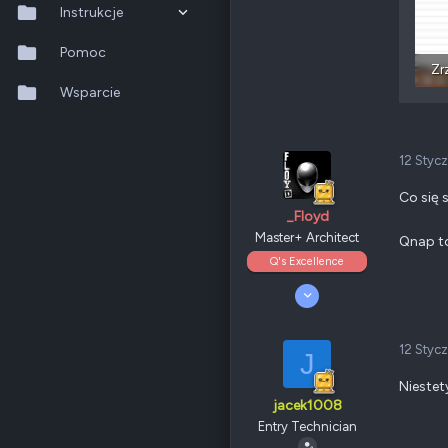
Odznaki
15
Instrukcje
QNAP
null
Ethernet
802.11ac (Wi-Fi 5)
QTS 5.2.x
Pomoc
QuTS hero h6.0.x
Wsparcie
Poz.
1
QuMagie
12 Styc
Hybrid Backup Sync
Co się 
Qfile Pro
_Floyd
Master+ Architect
Qnap t
HA Manager
Q's Excellence
6 Luty 2011
QuWAN
1 957
314
QuRouter
265
12 Styc
J
Odznaki
187
QSS
Warszawa/Żyrardów
Niestet
www.wladcypolabitwy.pl
jacek1008
QNAP
TS-x53A
Entry Technician
Ethernet
802.11ac (Wi-Fi 5)