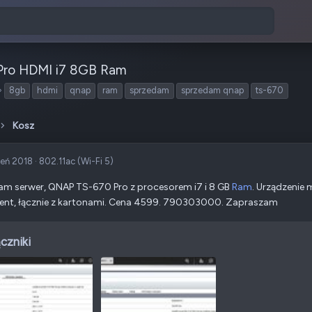
Pro HDMI i7 8GB Ram
T
8gb
hdmi
qnap
ram
sprzedam
sprzedam qnap
ts-670
a
g
Kosz
i
zeń 2018
·
802.11ac (Wi-Fi 5)
m serwer, QNAP TS-670 Pro z procesorem i7 i 8 GB
Ram
. Urządzenie
ent, łącznie z kartonami. Cena 4599. 790303000. Zapraszam
czniki