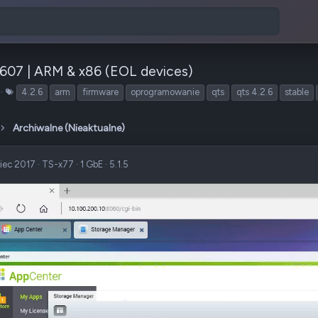
 0607 | ARM & x86 (EOL devices)
T
4.2.6
arm
firmware
oprogramowanie
qts
qts 4.2.6
stable
a
g
Archiwalne (Nieaktualne)
i
iec 2017
·
TS-x77
·
1 GbE
·
5.1.5