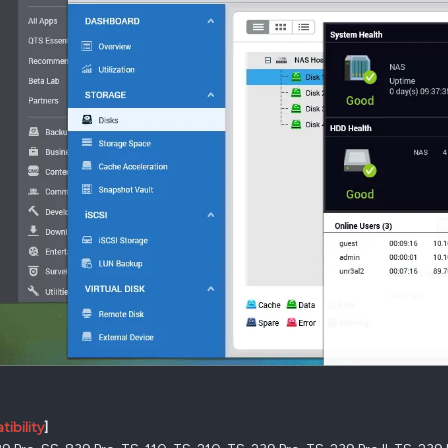
ibility
]