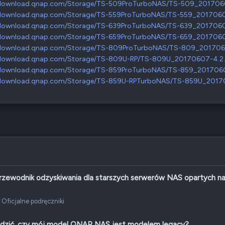
/download.qnap.com/Storage/TS-509ProTurboNAS/TS-509_2017060
/download.qnap.com/Storage/TS-559ProTurboNAS/TS-559_20170607
/download.qnap.com/Storage/TS-639ProTurboNAS/TS-639_20170607
/download.qnap.com/Storage/TS-659ProTurboNAS/TS-659_20170607
/download.qnap.com/Storage/TS-809ProTurboNAS/TS-809_2017060
/download.qnap.com/Storage/TS-809U-RP/TS-809U_20170607-4.2.6
/download.qnap.com/Storage/TS-859ProTurboNAS/TS-859_20170607
/download.qnap.com/Storage/TS-859U-RPTurboNAS/TS-859U_20170
rzewodnik odzyskiwania dla starszych serwerów NAS opartych n
Oficjalne podręczniki
wdzić, czy mój model QNAP NAS jest modelem legacy?