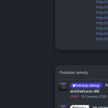
http:/
http:/
http:/
http:/
http:/
http:/
http:/
http:/
Podobne tematy
P
Instrukcja obsługi
architekturze x86
QNAP
13 Czerwiec 2026
Jak spra
Wiedza