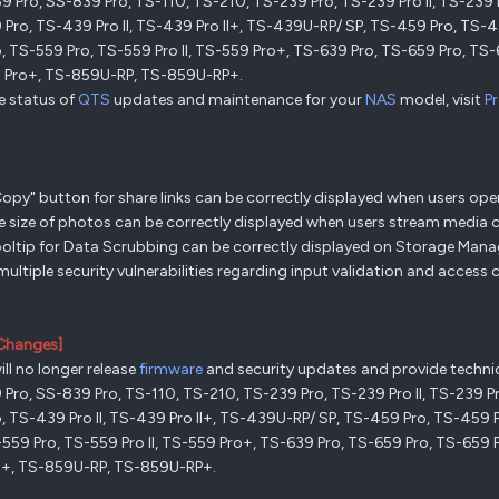
9 Pro, SS-839 Pro, TS-110, TS-210, TS-239 Pro, TS-239 Pro II, TS-239
Pro, TS-439 Pro II, TS-439 Pro II+, TS-439U-RP/ SP, TS-459 Pro, TS
, TS-559 Pro, TS-559 Pro II, TS-559 Pro+, TS-639 Pro, TS-659 Pro, TS
 Pro+, TS-859U-RP, TS-859U-RP+.
he status of
QTS
updates and maintenance for your
NAS
model, visit
P
Copy" button for share links can be correctly displayed when users open 
ile size of photos can be correctly displayed when users stream medi
ooltip for Data Scrubbing can be correctly displayed on Storage Mana
 multiple security vulnerabilities regarding input validation and access 
Changes]
ll no longer release
firmware
and security updates and provide technic
Pro, SS-839 Pro, TS-110, TS-210, TS-239 Pro, TS-239 Pro II, TS-239 
, TS-439 Pro II, TS-439 Pro II+, TS-439U-RP/ SP, TS-459 Pro, TS-45
-559 Pro, TS-559 Pro II, TS-559 Pro+, TS-639 Pro, TS-659 Pro, TS-659
o+, TS-859U-RP, TS-859U-RP+.