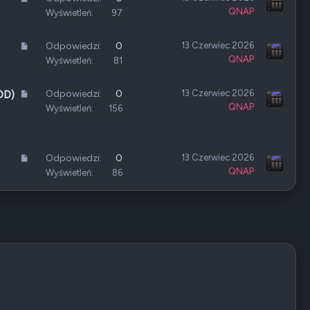
u
QNAP
r
Wyświetleń
97
ł
t
y
A
Odpowiedzi
0
13 Czerwiec 2026
k
QNAP
r
Wyświetleń
81
u
t
ł
y
A
Odpowiedzi
0
13 Czerwiec 2026
DD)
k
QNAP
r
Wyświetleń
156
u
t
ł
y
k
A
Odpowiedzi
0
13 Czerwiec 2026
u
QNAP
r
Wyświetleń
86
ł
t
y
k
u
ł