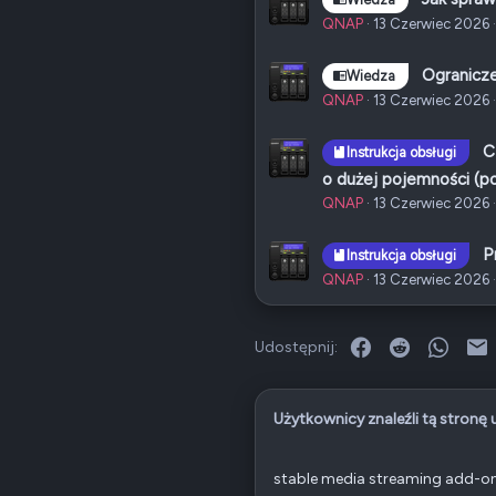
QNAP
13 Czerwiec 2026
Ogranicz
Wiedza
QNAP
13 Czerwiec 2026
C
Instrukcja obsługi
o dużej pojemności (p
QNAP
13 Czerwiec 2026
P
Instrukcja obsługi
QNAP
13 Czerwiec 2026
Facebook
Reddit
What
E
Udostępnij:
Użytkownicy znaleźli tą stronę
stable media streaming add-o