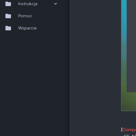
Odznaki
205
Instrukcje
Nowy Sącz
forum.qnap.net.pl
QTS 5.2.x
Pomoc
QNAP
TS-x77
Ethernet
1 GbE
QuTS hero h6.0.x
Wsparcie
QuMagie
Poz.
6
Hybrid Backup Sync
Qfile Pro
HA Manager
QuWAN
QuRouter
QSS
[
Compat