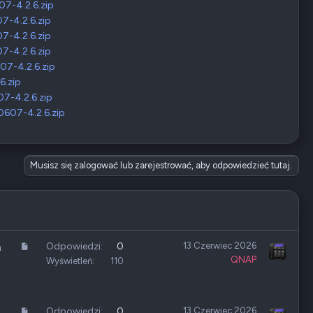
7-4.2.6.zip
-4.2.6.zip
-4.2.6.zip
-4.2.6.zip
7-4.2.6.zip
.zip
-4.2.6.zip
607-4.2.6.zip
Musisz się zalogować lub zarejestrować, aby odpowiedzieć tutaj.
A
Odpowiedzi
0
13 Czerwiec 2026
a
QNAP
r
Wyświetleń
110
t
y
k
A
Odpowiedzi
0
13 Czerwiec 2026