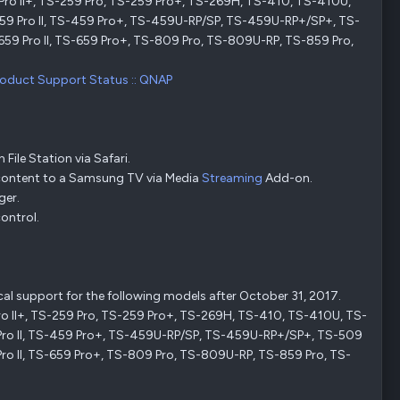
 Pro II+, TS-259 Pro, TS-259 Pro+, TS-269H, TS-410, TS-410U,
-459 Pro II, TS-459 Pro+, TS-459U-RP/SP, TS-459U-RP+/SP+, TS-
-659 Pro II, TS-659 Pro+, TS-809 Pro, TS-809U-RP, TS-859 Pro,
roduct Support Status :: QNAP
File Station via Safari.
a content to a Samsung TV via Media
Streaming
Add-on.
ger.
control.
al support for the following models after October 31, 2017.
Pro II+, TS-259 Pro, TS-259 Pro+, TS-269H, TS-410, TS-410U, TS-
9 Pro II, TS-459 Pro+, TS-459U-RP/SP, TS-459U-RP+/SP+, TS-509
 Pro II, TS-659 Pro+, TS-809 Pro, TS-809U-RP, TS-859 Pro, TS-