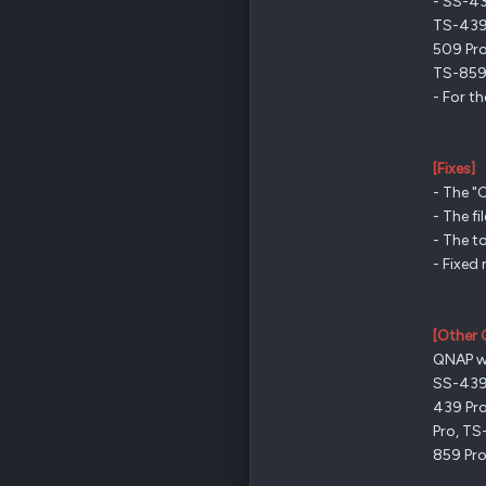
- SS-43
TS-439 
509 Pro
TS-859
- For t
[Fixes]
- The "
- The f
- The t
- Fixed
[Other 
QNAP wi
SS-439 
439 Pro
Pro, TS
859 Pr