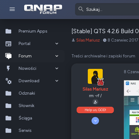
[Stable] QTS 4.2.6 Build
Premium Apps
A
o
Silas Mariusz
8 Czerwiec 2017
Portal
u
d
t
:
Co nowego?
Forum
Treści archiwalne i zapiski forum
o
r
Ostatnia aktywność
Nowe posty
Nowości
t
8 Czerw
e
Popularne
Nowe posty
Download
m
Silas Mariusz
a
Szukaj na forum
Wszystkie posty
Szukaj zasobów
Odznaki
t
rm -rf /
u
Nowe zasoby
Słownik
Help us, GOD!
Ostatnia aktywność
Ściąga
5 Kwiecień 2008
10 189
Serwis
4 699
405