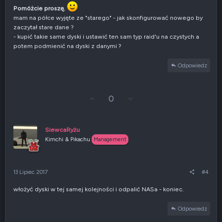
Pomóżcie proszę
,
mam na półce wyjęte ze "starego" - jak skonfigurować nowego by
zaczytał stare dane ?
- kupić takie same dyski i ustawić ten sam typ raid'u na czystych a
potem podmienić na dyski z danymi ?
Odpowiedz
G
Z
0
ł
g
o
ł
s
o
u
s
SiewcaRyżu
j
z
Kimchi & Pikachu
Management
w
e
g
n
ó
i
r
e
13 Lipiec 2017
#4
ę
n
e
włożyć dyski w tej samej kolejności i odpalić NASa - koniec.
g
a
t
Odpowiedz
y