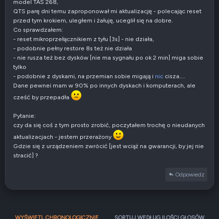
model TAS 268,
QTS parę dni temu zaproponował mi aktualizację - polecając reset
przed tym krokiem, uległem i żałuję, uceglił się na dobre.
Co sprawdzałem:
- reset mikroprzełącznikiem z tyłu [3s] - nie działa,
- podobnie pełny restore 8s też nie działa
- nie rusza też bez dysków [nie ma sygnału po ok 2 min] miga sobie
tylko
- podobnie z dyskami, na przemian sobie migają i
nic
cisza....
Dane pewnei mam w 90% po innych dyskach i komputerach, ale
cześć by przepadła
Pytanie:
czy da się coś z tym prosto zrobić, poczytałem trochę o nieudanych
aktualizacjach - jestem przerażony
Gdzie się z urządzeniem zwrócić [jest wciąż na gwarancji, by jej nie
stracić] ?
Odpowiedz
WYŚWIETL CHRONOLOGICZNIE
SORTUJ WEDŁUG ILOŚCI GŁOSÓW