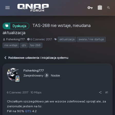
TAS-268 nie wstaje, nieudana
Dyskusja
aktualizacja
A
o
T
Fisherking777
6 Czerwiec 2017
aktualizacja
awaria / nie startuje
u
d
a
nie wstaje
qts
tas-268
t
:
g
o
i
r
Podstawowe ustawienia i inicjalizacja systemu
t
e
Fisherking777
m
Zarejestrowany
a
Noobie
t
u
6 Czerwiec 2017
·
10 Mbps
#1
Chciałbym szczegółowo jak we wzorze zdefiniować sprzęt ale, za
zieloniutki jestem na to:
FW na 90%
QTS
4.2