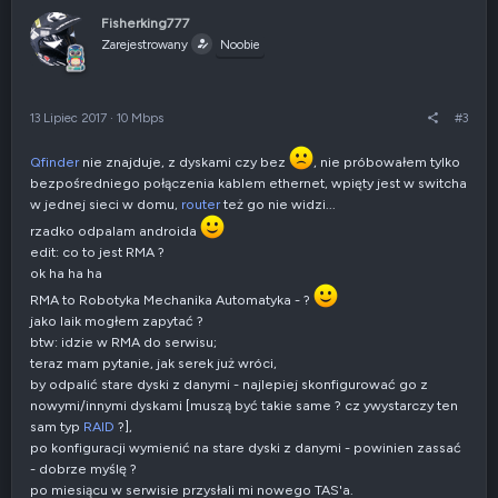
s
o
u
s
Fisherking777
j
z
Zarejestrowany
Noobie
w
e
g
n
ó
i
r
e
13 Lipiec 2017
·
10 Mbps
#3
ę
n
e
g
Qfinder
nie znajduje, z dyskami czy bez
, nie próbowałem tylko
a
bezpośredniego połączenia kablem ethernet, wpięty jest w switcha
t
w jednej sieci w domu,
router
też go nie widzi...
y
rzadko odpalam androida
w
n
edit: co to jest RMA ?
e
ok ha ha ha
RMA to Robotyka Mechanika Automatyka - ?
jako laik mogłem zapytać ?
btw: idzie w RMA do serwisu;
teraz mam pytanie, jak serek już wróci,
by odpalić stare dyski z danymi - najlepiej skonfigurować go z
nowymi/innymi dyskami [muszą być takie same ? cz ywystarczy ten
sam typ
RAID
?],
po konfiguracji wymienić na stare dyski z danymi - powinien zassać
- dobrze myślę ?
po miesiącu w serwisie przysłali mi nowego TAS'a.