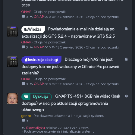
t
212?
y
QNAP
Oficjalne podręczniki
k
QNAP
13 Czerwiec 2026
Oficjalne podręczniki
0
u
ł
A
Powiadomienia e-mail nie działają po
Wiedza
r
aktualizacji do QTS 5.2.4 – naprawione w QTS 5.2.5
t
QNAP
Oficjalne podręczniki
y
QNAP
13 Czerwiec 2026
Oficjalne podręczniki
0
k
u
A
Dlaczego mój NAS nie jest
Instrukcja obsługi
ł
r
dostępny lub nie jest widoczny w Qfinder Pro po awarii
t
zasilania?
y
QNAP
Oficjalne podręczniki
k
QNAP
13 Czerwiec 2026
Oficjalne podręczniki
0
u
ł
P
QNAP TS-451+ 8GB nie widać (brak
Dyskusja
y
dostępu) w sieci po aktualizacji oprogramowania
t
układowego
a
gonzo
Podstawowe ustawienia i inicjalizacja systemu
n
9
i
SiewcaRyżu
27 Październik 2025
e
Podstawowe ustawienia i inicjalizacja systemu