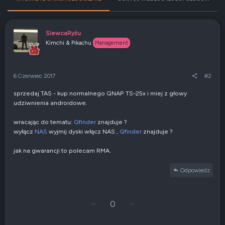
SiewcaRyżu
Kimchi & Pikachu
Management
6 Czerwiec 2017
#2
sprzedaj TAS - kup normalnego QNAP TS-25x i miej z głowy
udziwnienia androidowe.
wracając do tematu:
Qfinder
znajduje ?
wyłącz
NAS
wyjmij dyski włącz NAS ,
Qfinder
znajduje ?
jak na gwarancji to polecam RMA.
Odpowiedz
G
Z
0
ł
g
o
ł