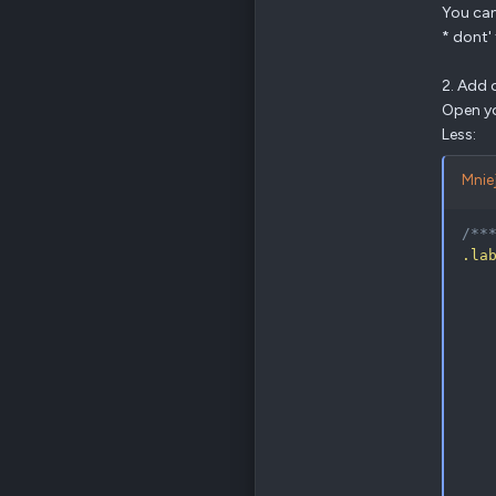
You can
* dont'
2. Add 
Open yo
Less:
Mniej
/**
.la