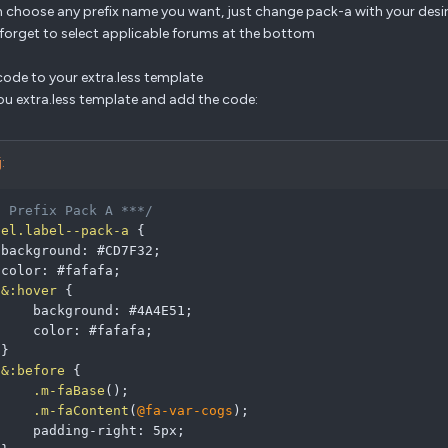
 choose any prefix name you want, just change pack-a with your desi
 forget to select applicable forums at the bottom
code to your extra.less template
u extra.less template and add the code:
:
* Prefix Pack A ***/
bel.label--pack-a
{
background
:
 #CD7F32
;
color
:
 #fafafa
;
&:hover
{
background
:
 #4A4E51
;
color
:
 #fafafa
;
}
&:before
{
.m-faBase
(
)
;
.m-faContent
(
@fa-var-cogs
)
;
padding-right
:
 5px
;