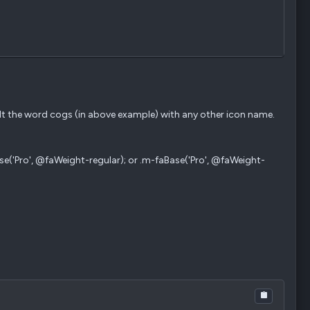
dt the word cogs (in above example) with any other icon name.
ase('Pro', @faWeight-regular); or .m-faBase('Pro', @faWeight-