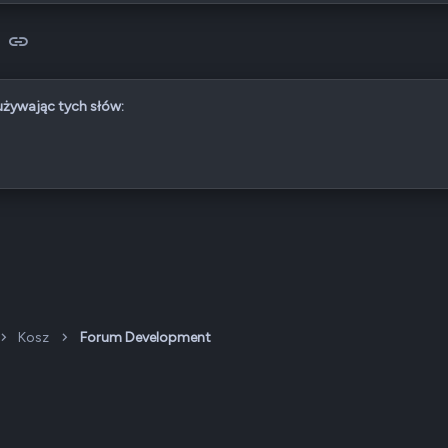
sApp
-mail
Link
 używając tych słów:
Kosz
Forum Development