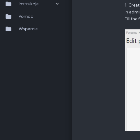
Odznaki
205
Instrukcje
1. Crea
Nowy Sącz
In admi
forum.qnap.net.pl
QTS 5.2.x
Pomoc
Fill the 
QNAP
TS-x77
Ethernet
1 GbE
QuTS hero h6.0.x
Wsparcie
QuMagie
Poz.
6
Hybrid Backup Sync
Qfile Pro
HA Manager
QuWAN
QuRouter
QSS