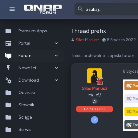
Thread prefix
Premium Apps
A
o
Silas Mariusz
8 Styczeń 2022
Portal
u
d
t
:
Co nowego?
Forum
Treści archiwalne i zapiski forum
o
r
Ostatnia aktywność
Nowe posty
Nowości
t
8 Stycz
e
Popularne
Nowe posty
Download
m
Silas Mariusz
a
Szukaj na forum
Wszystkie posty
Szukaj zasobów
Odznaki
t
rm -rf /
u
Nowe zasoby
Słownik
Help us, GOD!
Ostatnia aktywność
Ściąga
5 Kwiecień 2008
10 189
Serwis
4 699
405