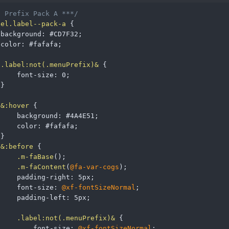
* Prefix Pack A ***/
bel.label--pack-a
{
background
:
 #CD7F32
;
color
:
 #fafafa
;
.label:not(.menuPrefix)&
{
font-size
:
 0
;
}
&:hover
{
background
:
 #4A4E51
;
color
:
 #fafafa
;
}
&:before
{
.m-faBase
(
)
;
.m-faContent
(
@fa-var-cogs
)
;
padding-right
:
 5px
;
font-size
:
@xf-fontSizeNormal
;
padding-left
:
 5px
;
.label:not(.menuPrefix)&
{
font-size
:
@xf-fontSizeNormal
;