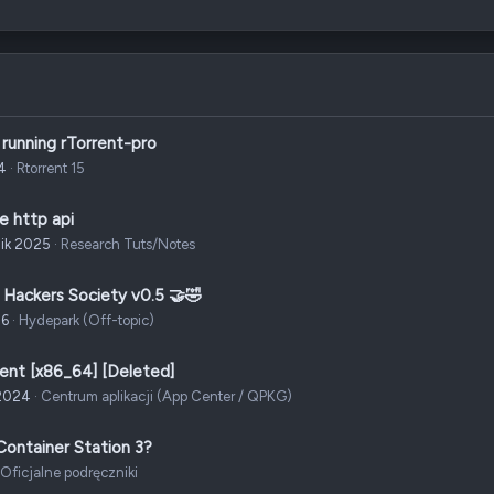
Tahoma
6
Times New Roman
Trebuchet MS
Verdana
 running rTorrent-pro
4
Rtorrent 15
e http api
nik 2025
Research Tuts/Notes
 Hackers Society v0.5 🤝🤣
26
Hydepark (Off-topic)
ent [x86_64] [Deleted]
2024
Centrum aplikacji (App Center / QPKG)
Container Station 3?
Oficjalne podręczniki