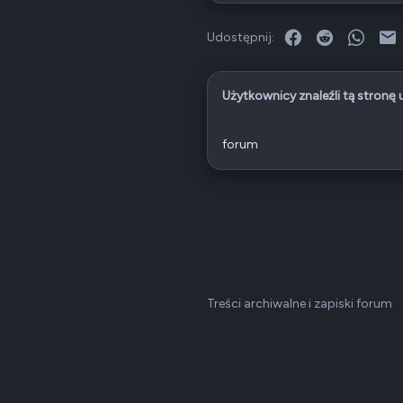
Facebook
Reddit
What
E
Udostępnij:
Użytkownicy znaleźli tą stronę
forum
Treści archiwalne i zapiski forum
Dark v2 — Graphite
Polski (PL)