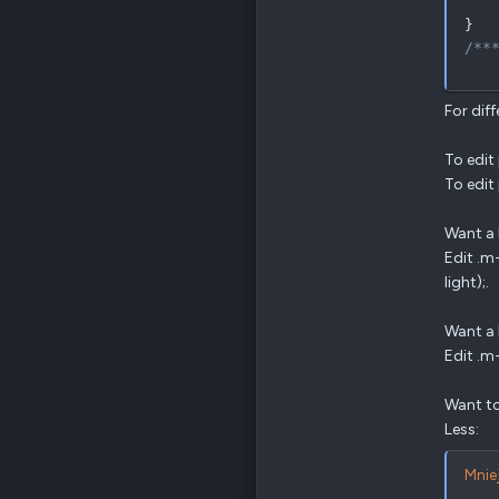
}
/**
For dif
To edit
To edit
Want a 
Edit .m
light);.
Want a 
Edit .m
Want to
Less:
Mniej