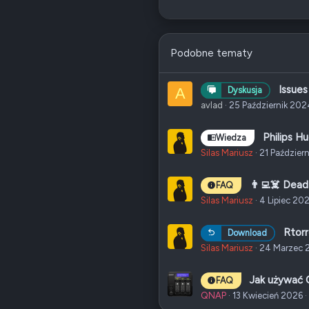
2
Podobne tematy
Issues
A
Dyskusja
avlad
25 Październik 202
Philips Hu
Wiedza
Silas Mariusz
21 Paździer
👨‍💻☠️ Dead
FAQ
Silas Mariusz
4 Lipiec 20
Rtorr
Download
Silas Mariusz
24 Marzec 
Jak używać 
FAQ
QNAP
13 Kwiecień 2026