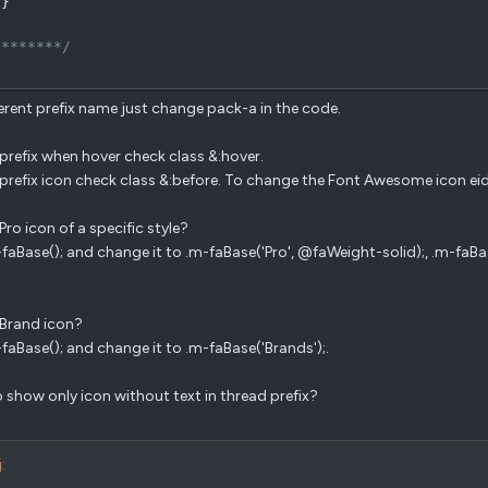
}
********/
ferent prefix name just change pack-a in the code.
 prefix when hover check class &:hover.
 prefix icon check class &:before. To change the Font Awesome icon ei
Pro icon of a specific style?
-faBase(); and change it to .m-faBase('Pro', @faWeight-solid);, .m-faB
Brand icon?
-faBase(); and change it to .m-faBase('Brands');.
 show only icon without text in thread prefix?
: