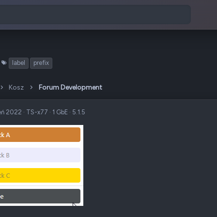
T
label
prefix
a
g
Kosz
Forum Development
i
eń 2022
·
TS-x77
·
1 GbE
·
5.1.5