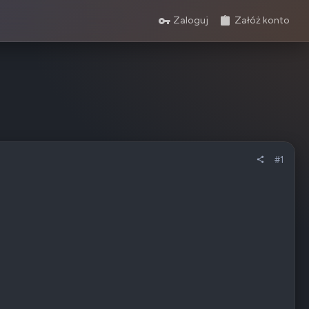
Zaloguj
Załóż konto
#1