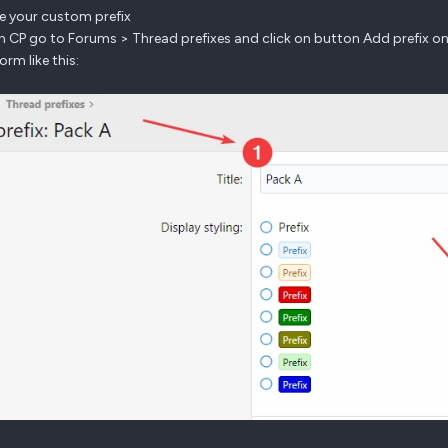
te your custom prefix
n CP go to Forums > Thread prefixes and click on button Add prefix on 
form like this: