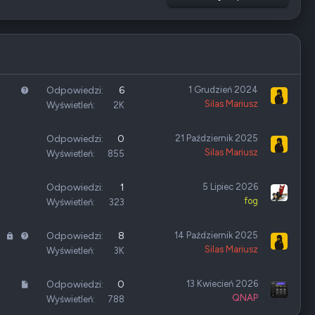
P
Odpowiedzi
6
1 Grudzień 2024
Silas Mariusz
y
Wyświetleń
2K
t
a
Odpowiedzi
0
21 Październik 2025
n
Silas Mariusz
Wyświetleń
855
i
e
Odpowiedzi
1
5 Lipiec 2026
fog
Wyświetleń
323
Z
P
Odpowiedzi
8
14 Październik 2025
Silas Mariusz
a
y
Wyświetleń
3K
m
t
k
a
A
Odpowiedzi
0
13 Kwiecień 2026
n
n
QNAP
r
Wyświetleń
788
i
i
t